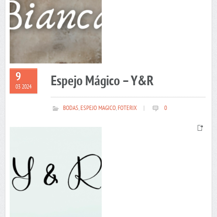
9
Espejo Mágico – Y&R
03 2024
BODAS
,
ESPEJO MAGICO
,
FOTERIX
|
0