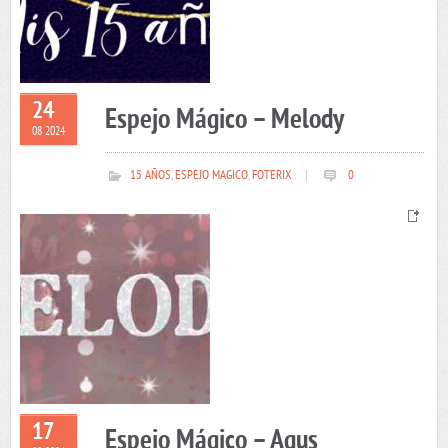
24
Espejo Mágico – Melody
08 2024
15 AÑOS
,
ESPEJO MAGICO
,
FOTERIX
|
0
17
Espejo Mágico – Agus