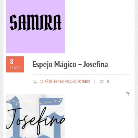
8
Espejo Mágico – Josefina
12 2023
15 AÑOS
,
ESPEJO MAGICO
,
FOTERIX
|
0