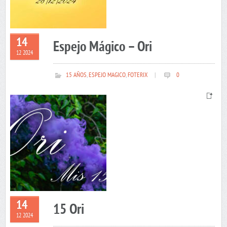
14
Espejo Mágico – Ori
12 2024
15 AÑOS
,
ESPEJO MAGICO
,
FOTERIX
|
0
14
15 Ori
12 2024