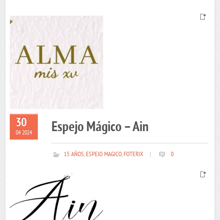
30
Espejo Mágico – Ain
04 2024
15 AÑOS
,
ESPEJO MAGICO
,
FOTERIX
|
0