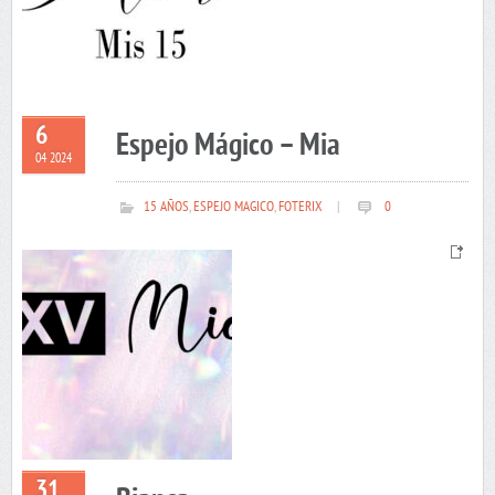
6
Espejo Mágico – Mia
04 2024
15 AÑOS
,
ESPEJO MAGICO
,
FOTERIX
|
0
31