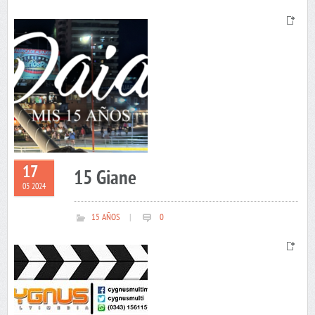
17
15 Giane
05 2024
15 AÑOS
|
0