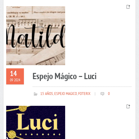
14
Espejo Mágico – Luci
09 2024
15 AÑOS
,
ESPEJO MAGICO
,
FOTERIX
|
0