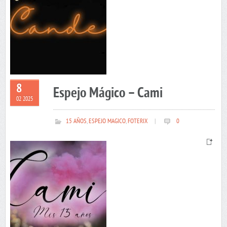
8
Espejo Mágico – Cami
02 2025
15 AÑOS
,
ESPEJO MAGICO
,
FOTERIX
|
0