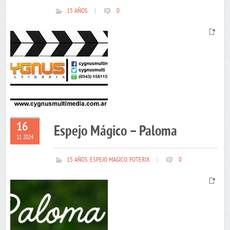
15 AÑOS
|
0
16
Espejo Mágico – Paloma
11 2024
15 AÑOS
,
ESPEJO MAGICO
,
FOTERIX
|
0