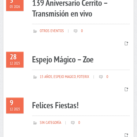
5
139 Aniversario Cerrito –
05 2026
Transmisión en vivo
OTROS EVENTOS
|
0
28
Espejo Mágico – Zoe
12 2025
15 AÑOS
,
ESPEJO MAGICO
,
FOTERIX
|
0
9
Felices Fiestas!
12 2025
SIN CATEGORÍA
|
0