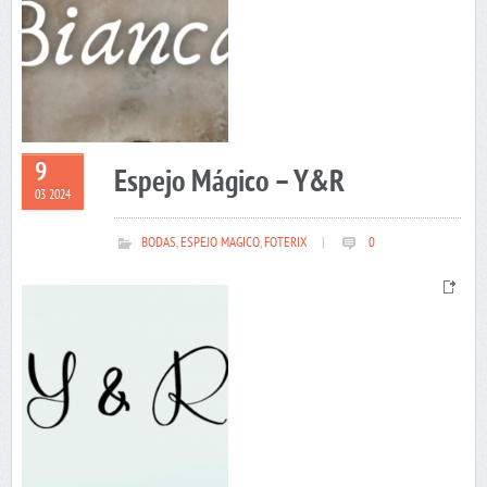
9
Espejo Mágico – Y&R
03 2024
BODAS
,
ESPEJO MAGICO
,
FOTERIX
|
0