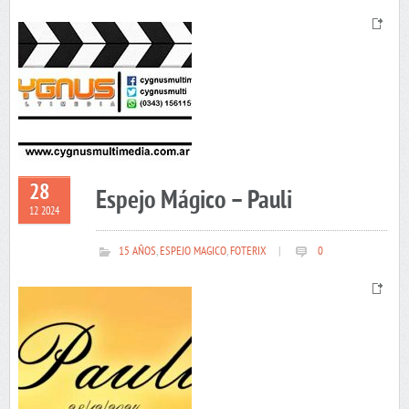
28
Espejo Mágico – Pauli
12 2024
15 AÑOS
,
ESPEJO MAGICO
,
FOTERIX
|
0