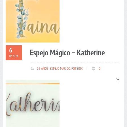
6
Espejo Mágico – Katherine
07 2024
15 AÑOS
,
ESPEJO MAGICO
,
FOTERIX
|
0