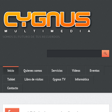
SOMOS EL FUTURO DE TUS RECUERDOS…
Inicio
Quienes somos
Servicios
Videos
Eventos
Tablet
Libro de visitas
Cygnus TV
Informática
Contacto