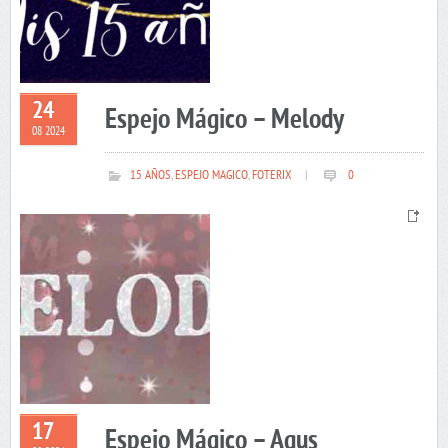
24
Espejo Mágico – Melody
08 2024
15 AÑOS
,
ESPEJO MAGICO
,
FOTERIX
|
0
17
Espejo Mágico – Agus