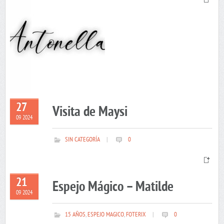
27
Visita de Maysi
09 2024
SIN CATEGORÍA
|
0
21
Espejo Mágico – Matilde
09 2024
15 AÑOS
,
ESPEJO MAGICO
,
FOTERIX
|
0