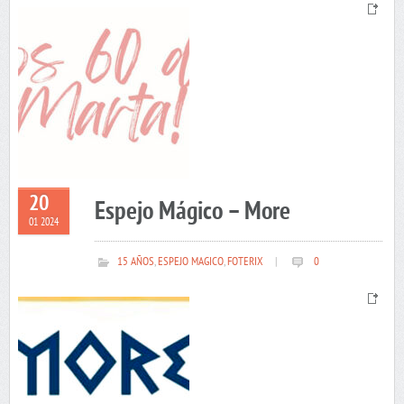
20
Espejo Mágico – More
01 2024
15 AÑOS
,
ESPEJO MAGICO
,
FOTERIX
|
0