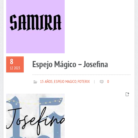
8
Espejo Mágico – Josefina
12 2023
15 AÑOS
,
ESPEJO MAGICO
,
FOTERIX
|
0