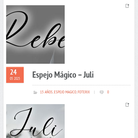
24
Espejo Mágico – Juli
05 2025
15 AÑOS
,
ESPEJO MAGICO
,
FOTERIX
|
0