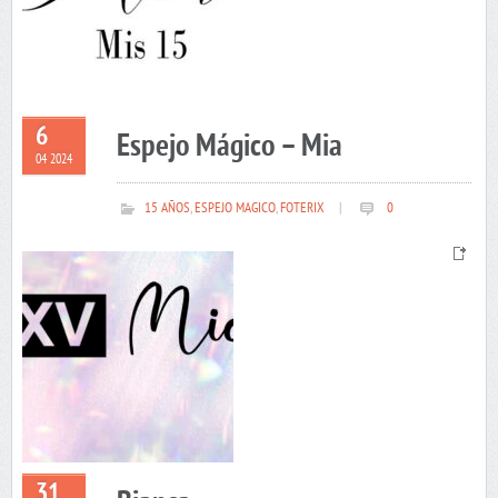
6
Espejo Mágico – Mia
04 2024
15 AÑOS
,
ESPEJO MAGICO
,
FOTERIX
|
0
31