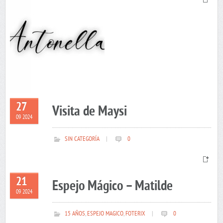
27
Visita de Maysi
09 2024
SIN CATEGORÍA
|
0
21
Espejo Mágico – Matilde
09 2024
15 AÑOS
,
ESPEJO MAGICO
,
FOTERIX
|
0