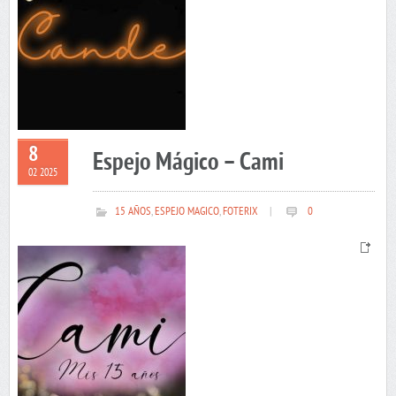
8
Espejo Mágico – Cami
02 2025
15 AÑOS
,
ESPEJO MAGICO
,
FOTERIX
|
0