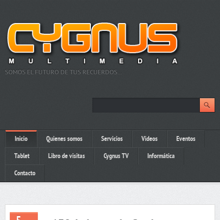
SOMOS EL FUTURO DE TUS RECUERDOS…
Inicio
Quienes somos
Servicios
Videos
Eventos
Tablet
Libro de visitas
Cygnus TV
Informática
Contacto