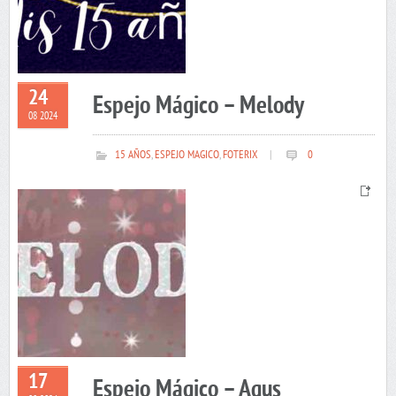
24
Espejo Mágico – Melody
08 2024
15 AÑOS
,
ESPEJO MAGICO
,
FOTERIX
|
0
17
Espejo Mágico – Agus