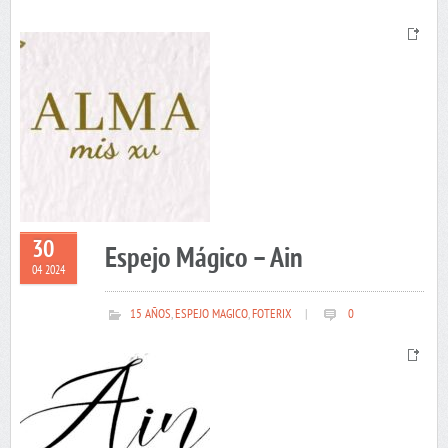
30
Espejo Mágico – Ain
04 2024
15 AÑOS
,
ESPEJO MAGICO
,
FOTERIX
|
0