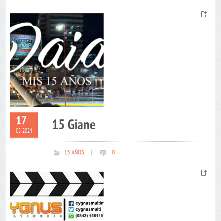
17
15 Giane
05 2024
15 AÑOS
|
0