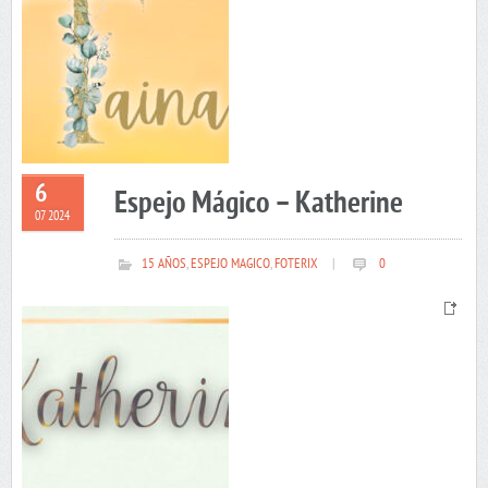
6
Espejo Mágico – Katherine
07 2024
15 AÑOS
,
ESPEJO MAGICO
,
FOTERIX
|
0