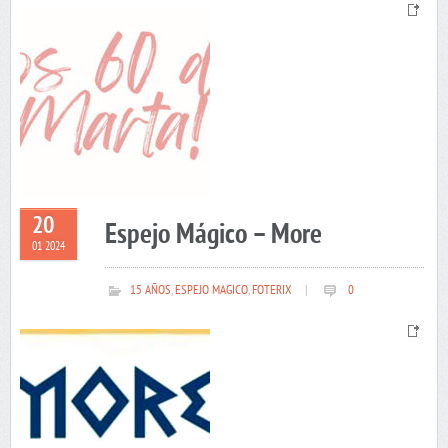
20
Espejo Mágico – More
01 2024
15 AÑOS
,
ESPEJO MAGICO
,
FOTERIX
|
0