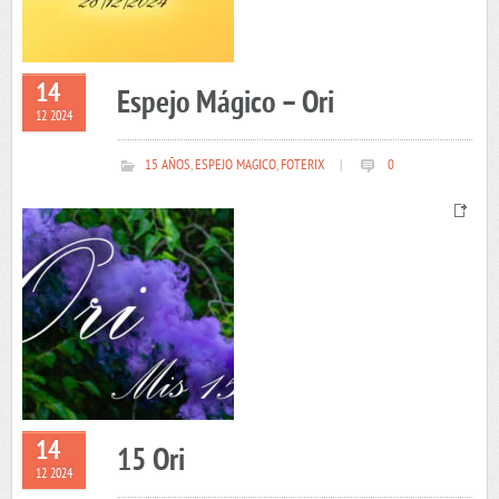
14
Espejo Mágico – Ori
12 2024
15 AÑOS
,
ESPEJO MAGICO
,
FOTERIX
|
0
14
15 Ori
12 2024