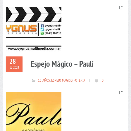
28
Espejo Mágico – Pauli
12 2024
15 AÑOS
,
ESPEJO MAGICO
,
FOTERIX
|
0