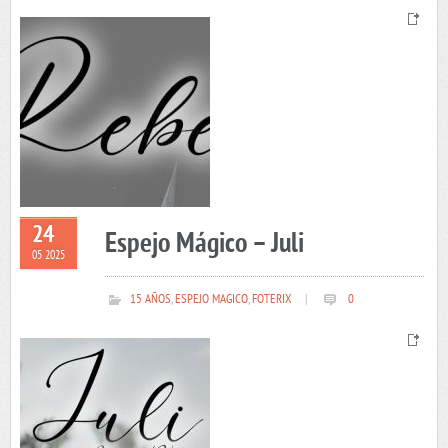
24
Espejo Mágico – Juli
05 2025
15 AÑOS
,
ESPEJO MAGICO
,
FOTERIX
|
0