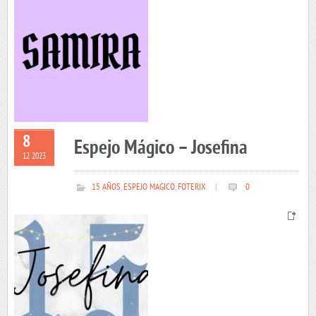
8
Espejo Mágico – Josefina
12 2023
15 AÑOS
,
ESPEJO MAGICO
,
FOTERIX
|
0