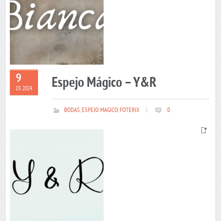
9
Espejo Mágico – Y&R
03 2024
BODAS
,
ESPEJO MAGICO
,
FOTERIX
|
0