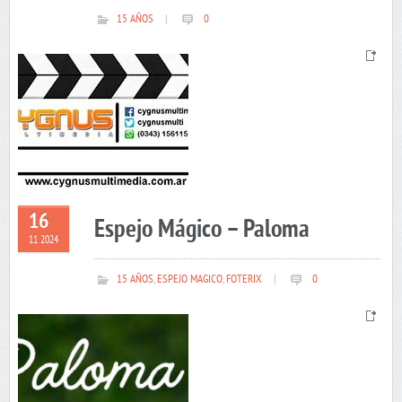
15 AÑOS
|
0
16
Espejo Mágico – Paloma
11 2024
15 AÑOS
,
ESPEJO MAGICO
,
FOTERIX
|
0