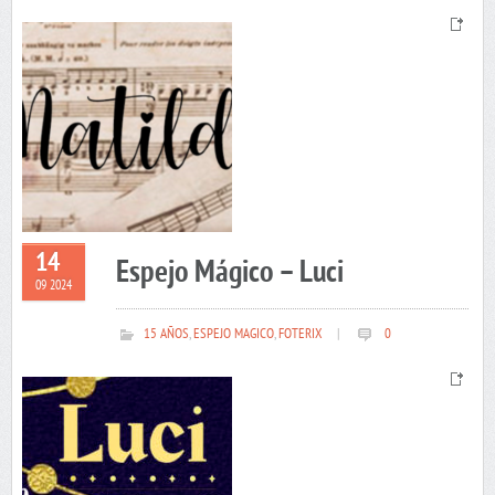
14
Espejo Mágico – Luci
09 2024
15 AÑOS
,
ESPEJO MAGICO
,
FOTERIX
|
0