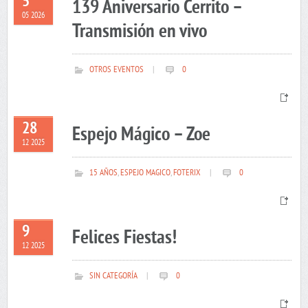
5
139 Aniversario Cerrito –
05 2026
Transmisión en vivo
OTROS EVENTOS
|
0
28
Espejo Mágico – Zoe
12 2025
15 AÑOS
,
ESPEJO MAGICO
,
FOTERIX
|
0
9
Felices Fiestas!
12 2025
SIN CATEGORÍA
|
0