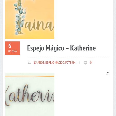
6
Espejo Mágico – Katherine
07 2024
15 AÑOS
,
ESPEJO MAGICO
,
FOTERIX
|
0