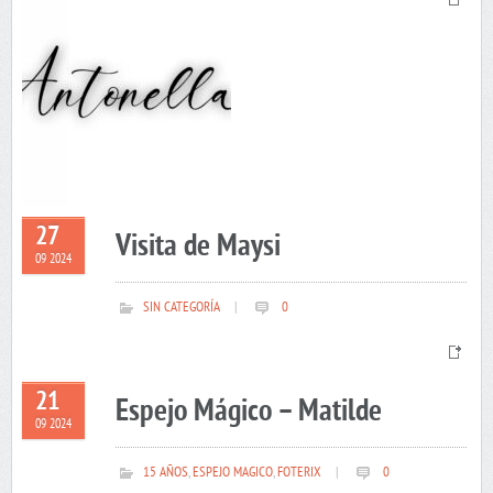
27
Visita de Maysi
09 2024
SIN CATEGORÍA
|
0
21
Espejo Mágico – Matilde
09 2024
15 AÑOS
,
ESPEJO MAGICO
,
FOTERIX
|
0