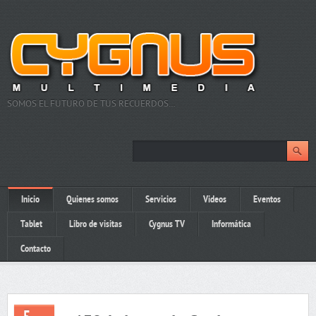
SOMOS EL FUTURO DE TUS RECUERDOS…
Inicio
Quienes somos
Servicios
Videos
Eventos
Tablet
Libro de visitas
Cygnus TV
Informática
Contacto