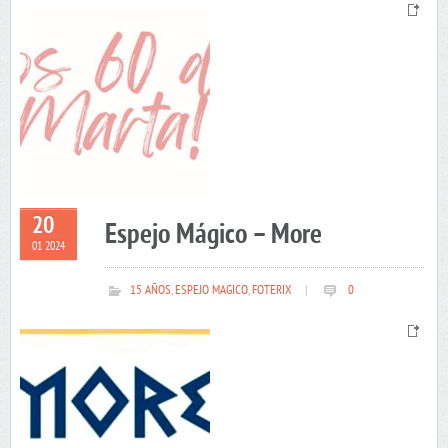
20
Espejo Mágico – More
01 2024
15 AÑOS
,
ESPEJO MAGICO
,
FOTERIX
|
0