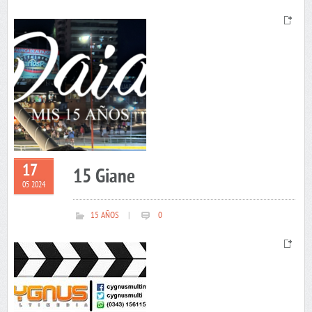
17
15 Giane
05 2024
15 AÑOS
|
0