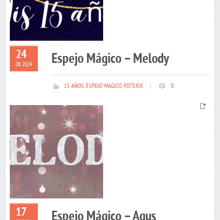
24
Espejo Mágico – Melody
08 2024
15 AÑOS
,
ESPEJO MAGICO
,
FOTERIX
|
0
17
Espejo Mágico – Agus