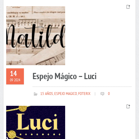
14
Espejo Mágico – Luci
09 2024
15 AÑOS
,
ESPEJO MAGICO
,
FOTERIX
|
0