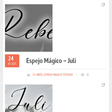
24
Espejo Mágico – Juli
05 2025
15 AÑOS
,
ESPEJO MAGICO
,
FOTERIX
|
0