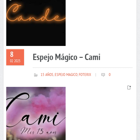
8
Espejo Mágico – Cami
02 2025
15 AÑOS
,
ESPEJO MAGICO
,
FOTERIX
|
0