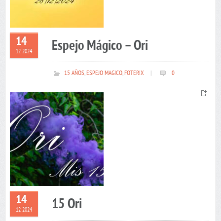
14
Espejo Mágico – Ori
12 2024
15 AÑOS
,
ESPEJO MAGICO
,
FOTERIX
|
0
14
15 Ori
12 2024