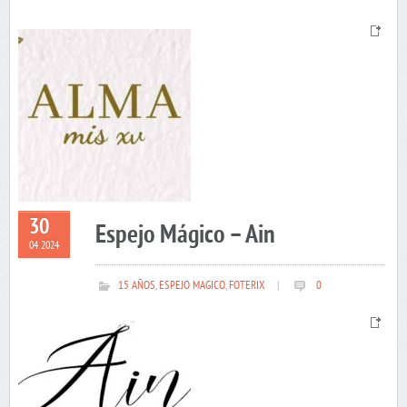
30
Espejo Mágico – Ain
04 2024
15 AÑOS
,
ESPEJO MAGICO
,
FOTERIX
|
0