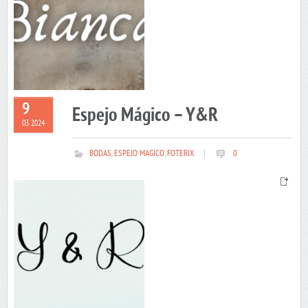
9
Espejo Mágico – Y&R
03 2024
BODAS
,
ESPEJO MAGICO
,
FOTERIX
|
0