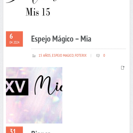
6
Espejo Mágico – Mia
04 2024
15 AÑOS
,
ESPEJO MAGICO
,
FOTERIX
|
0
31