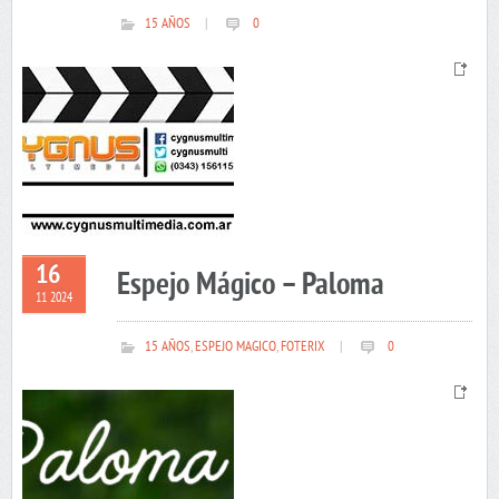
15 AÑOS
|
0
16
Espejo Mágico – Paloma
11 2024
15 AÑOS
,
ESPEJO MAGICO
,
FOTERIX
|
0