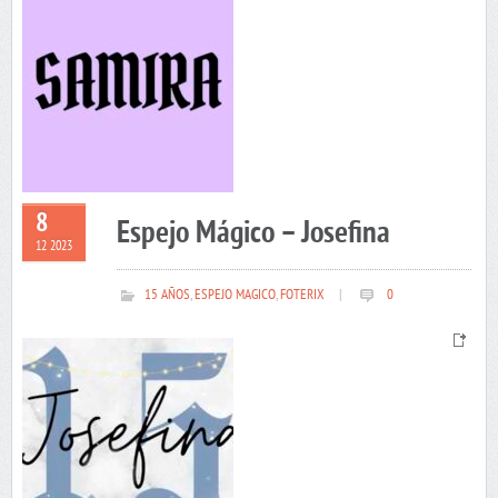
8
Espejo Mágico – Josefina
12 2023
15 AÑOS
,
ESPEJO MAGICO
,
FOTERIX
|
0