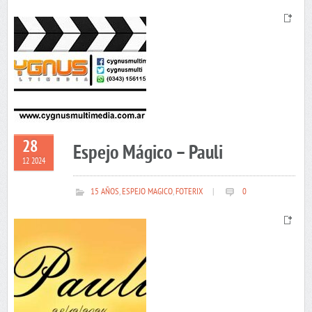
28
Espejo Mágico – Pauli
12 2024
15 AÑOS
,
ESPEJO MAGICO
,
FOTERIX
|
0