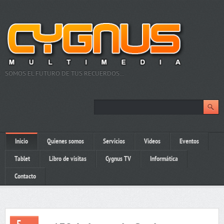
SOMOS EL FUTURO DE TUS RECUERDOS…
Inicio
Quienes somos
Servicios
Videos
Eventos
Tablet
Libro de visitas
Cygnus TV
Informática
Contacto