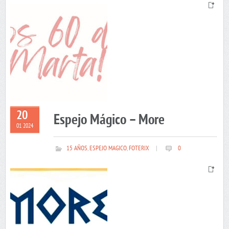
20
Espejo Mágico – More
01 2024
15 AÑOS
,
ESPEJO MAGICO
,
FOTERIX
|
0