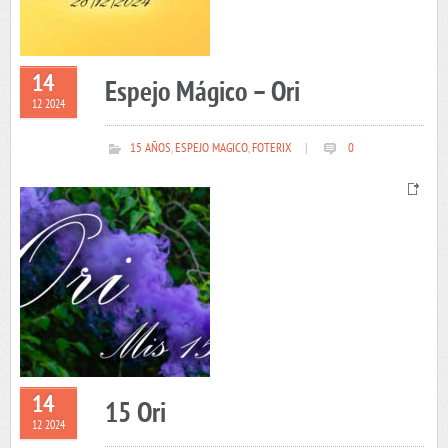
14
Espejo Mágico – Ori
12 2024
15 AÑOS
,
ESPEJO MAGICO
,
FOTERIX
|
0
14
15 Ori
12 2024