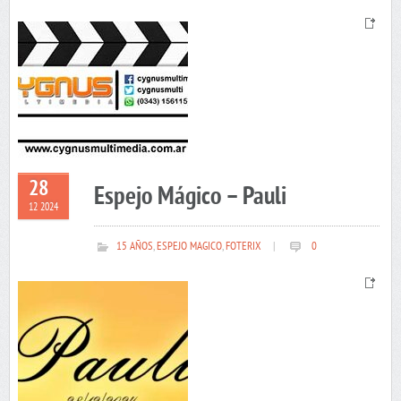
28
Espejo Mágico – Pauli
12 2024
15 AÑOS
,
ESPEJO MAGICO
,
FOTERIX
|
0