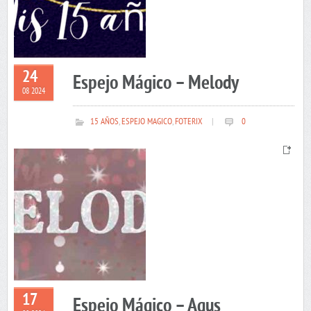
24
Espejo Mágico – Melody
08 2024
15 AÑOS
,
ESPEJO MAGICO
,
FOTERIX
|
0
17
Espejo Mágico – Agus