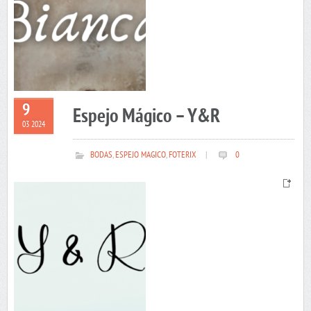
9
Espejo Mágico – Y&R
03 2024
BODAS
,
ESPEJO MAGICO
,
FOTERIX
|
0