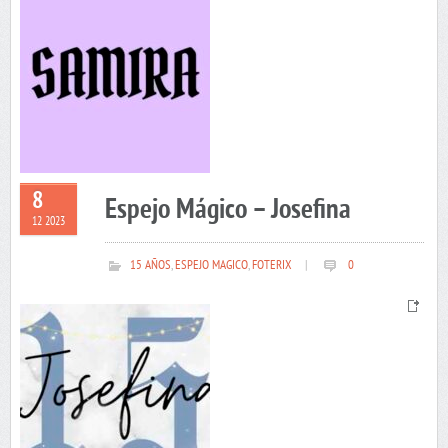
8
Espejo Mágico – Josefina
12 2023
15 AÑOS
,
ESPEJO MAGICO
,
FOTERIX
|
0