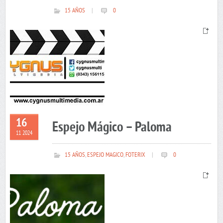
15 AÑOS
|
0
16
Espejo Mágico – Paloma
11 2024
15 AÑOS
,
ESPEJO MAGICO
,
FOTERIX
|
0