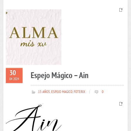
30
Espejo Mágico – Ain
04 2024
15 AÑOS
,
ESPEJO MAGICO
,
FOTERIX
|
0