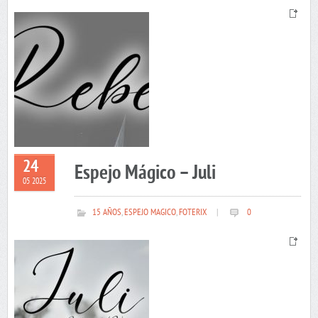
24
Espejo Mágico – Juli
05 2025
15 AÑOS
,
ESPEJO MAGICO
,
FOTERIX
|
0