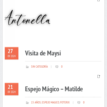
27
Visita de Maysi
09 2024
SIN CATEGORÍA
|
0
21
Espejo Mágico – Matilde
09 2024
15 AÑOS
,
ESPEJO MAGICO
,
FOTERIX
|
0