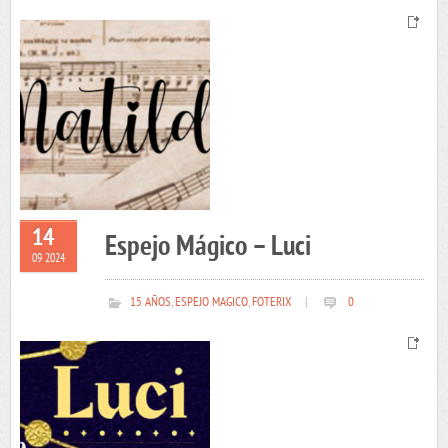
14
Espejo Mágico – Luci
09 2024
15 AÑOS
,
ESPEJO MAGICO
,
FOTERIX
|
0