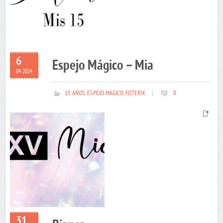
6
Espejo Mágico – Mia
04 2024
15 AÑOS
,
ESPEJO MAGICO
,
FOTERIX
|
0
31