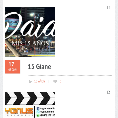
17
15 Giane
05 2024
15 AÑOS
|
0