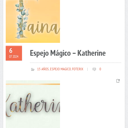
6
Espejo Mágico – Katherine
07 2024
15 AÑOS
,
ESPEJO MAGICO
,
FOTERIX
|
0