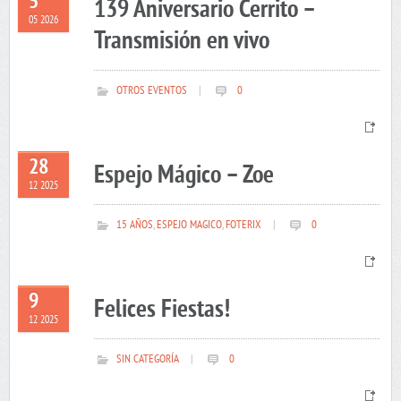
5
139 Aniversario Cerrito –
05 2026
Transmisión en vivo
OTROS EVENTOS
|
0
28
Espejo Mágico – Zoe
12 2025
15 AÑOS
,
ESPEJO MAGICO
,
FOTERIX
|
0
9
Felices Fiestas!
12 2025
SIN CATEGORÍA
|
0