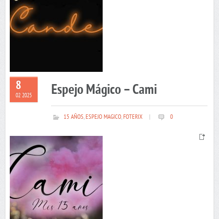
8
Espejo Mágico – Cami
02 2025
15 AÑOS
,
ESPEJO MAGICO
,
FOTERIX
|
0