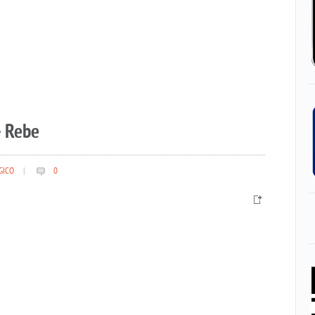
– Rebe
GICO
|
0