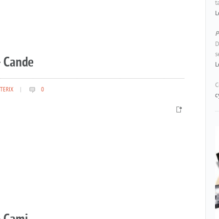
t
L
P
D
s
– Cande
L
C
TERIX
|
0
c