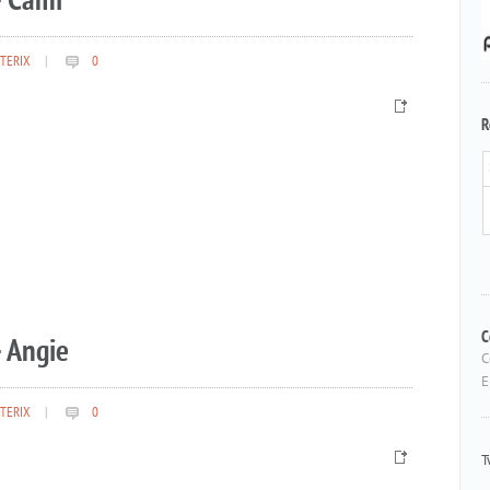
– Cami
TERIX
|
0
R
 Angie
C
C
E
TERIX
|
0
T