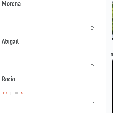
– Morena
 Abigail
N
 Rocío
TERIX
|
0