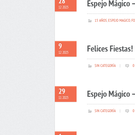
28
Espejo Mágico –
12 2025
15 AÑOS
,
ESPEJO MAGICO
,
FO
9
Felices Fiestas!
12 2025
SIN CATEGORÍA
|
0
29
Espejo Mágico –
11 2025
SIN CATEGORÍA
|
0