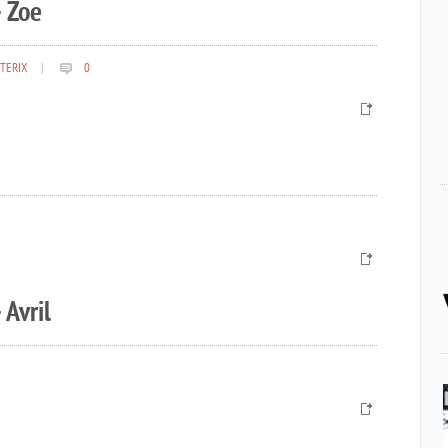
 Zoe
TERIX
|
0
 Avril