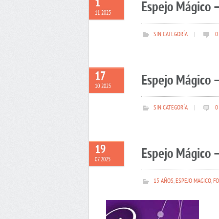
1
Espejo Mágico 
11 2025
SIN CATEGORÍA
|
0
17
Espejo Mágico –
10 2025
SIN CATEGORÍA
|
0
19
Espejo Mágico –
07 2025
15 AÑOS
,
ESPEJO MAGICO
,
FO