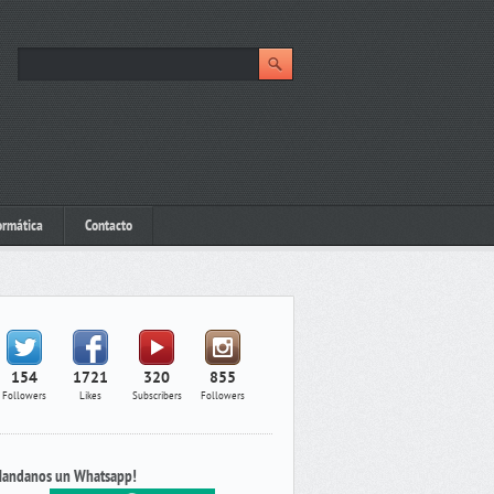
ormática
Contacto
154
1721
320
855
Followers
Likes
Subscribers
Followers
andanos un Whatsapp!