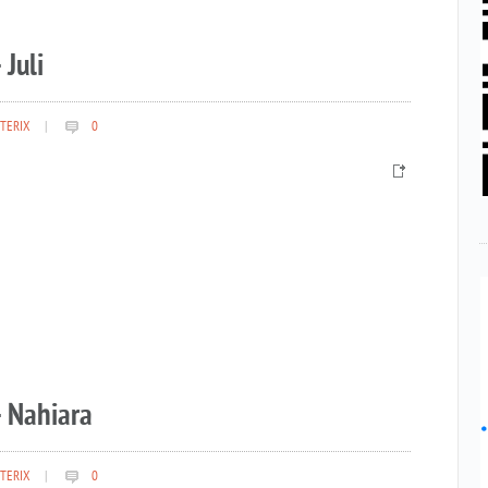
 Juli
TERIX
|
0
– Nahiara
TERIX
|
0