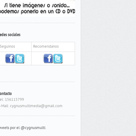
edes sociales
Seguinos
Recomendanos
ontacto
el: 156115799
-Mail: cygnusmultimedia@gmail.com
weets por el @cygnusmulti.