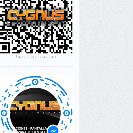
Escaneame con tu celu ;)