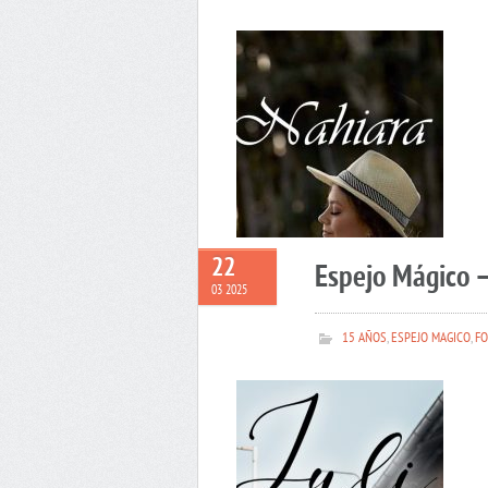
22
Espejo Mágico –
03 2025
15 AÑOS
,
ESPEJO MAGICO
,
FO