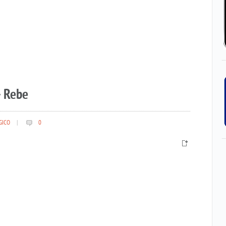
– Rebe
GICO
|
0