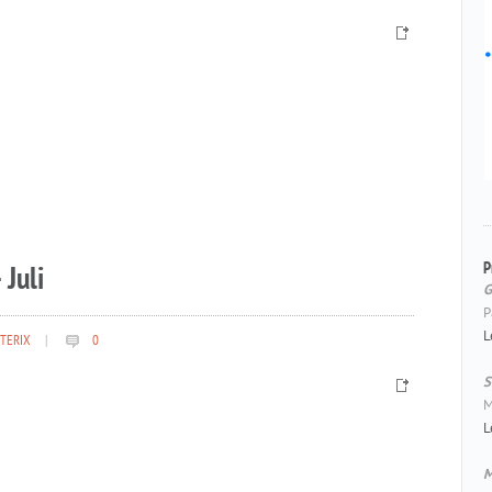
P
 Juli
G
P
L
TERIX
|
0
S
M
L
M