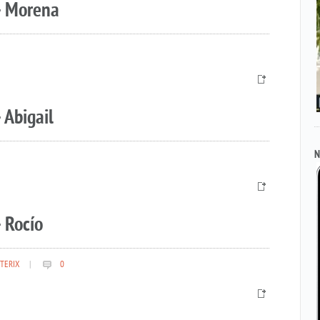
– Morena
 Abigail
N
 Rocío
TERIX
|
0