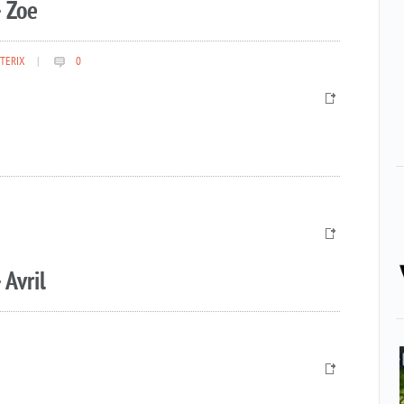
 Zoe
TERIX
|
0
 Avril