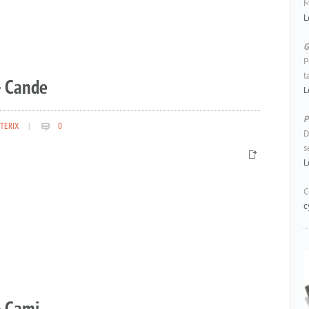
M
L
G
P
t
– Cande
L
P
TERIX
|
0
D
s
L
C
c