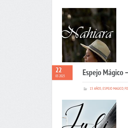
22
Espejo Mágico –
03 2025
15 AÑOS
,
ESPEJO MAGICO
,
FO