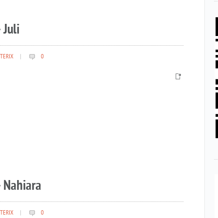
 Juli
TERIX
|
0
– Nahiara
TERIX
|
0