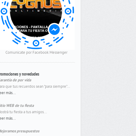
Comunicate por Facebook Messenger
romociones y novedades
arantía de por vida
ara que tus recuerdos sean "para siempre"...
eer más...
itio WEB de tu fiesta
ostrá tu fiesta a tus amigos...
eer más...
ejoramos presupuestos