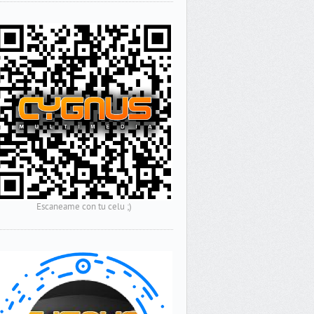
Escaneame con tu celu ;)