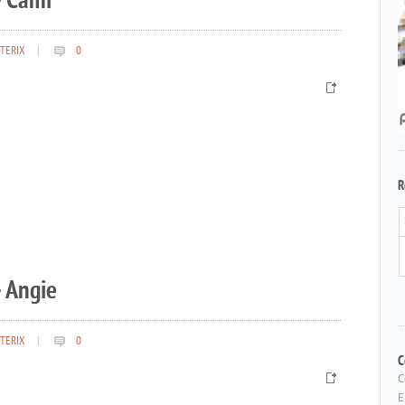
– Cami
TERIX
|
0
R
 Angie
TERIX
|
0
C
C