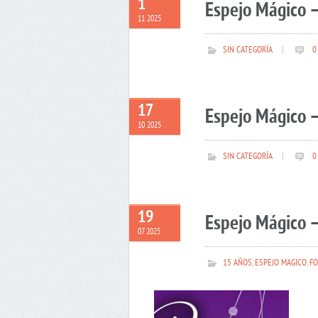
1
Espejo Mágico 
11 2025
SIN CATEGORÍA
|
0
17
Espejo Mágico –
10 2025
SIN CATEGORÍA
|
0
19
Espejo Mágico –
07 2025
15 AÑOS
,
ESPEJO MAGICO
,
FO