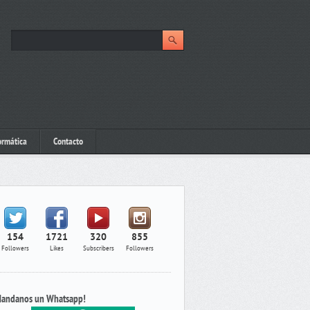
ormática
Contacto
154
1721
320
855
Followers
Likes
Subscribers
Followers
andanos un Whatsapp!