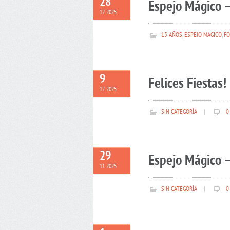
28
Espejo Mágico –
12 2025
15 AÑOS
,
ESPEJO MAGICO
,
FO
9
Felices Fiestas!
12 2025
SIN CATEGORÍA
|
0
29
Espejo Mágico –
11 2025
SIN CATEGORÍA
|
0