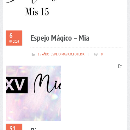
6
Espejo Mágico – Mia
04 2024
15 AÑOS
,
ESPEJO MAGICO
,
FOTERIX
|
0
31