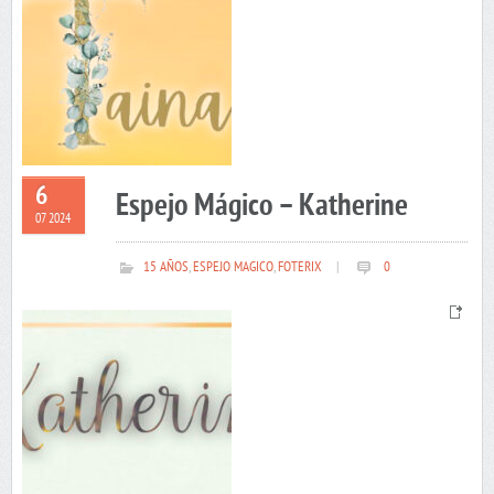
6
Espejo Mágico – Katherine
07 2024
15 AÑOS
,
ESPEJO MAGICO
,
FOTERIX
|
0