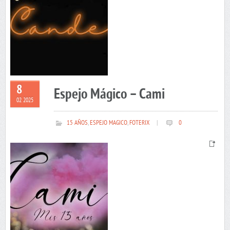
8
Espejo Mágico – Cami
02 2025
15 AÑOS
,
ESPEJO MAGICO
,
FOTERIX
|
0