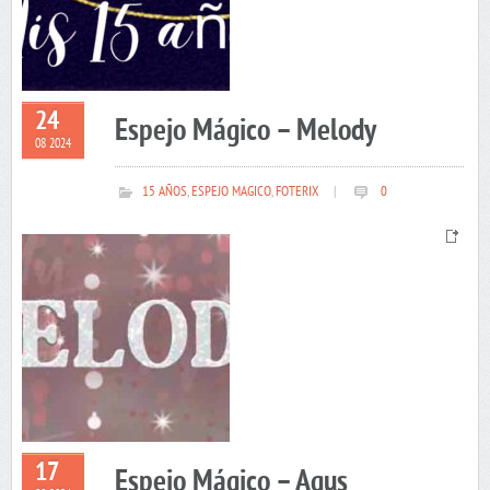
24
Espejo Mágico – Melody
08 2024
15 AÑOS
,
ESPEJO MAGICO
,
FOTERIX
|
0
17
Espejo Mágico – Agus