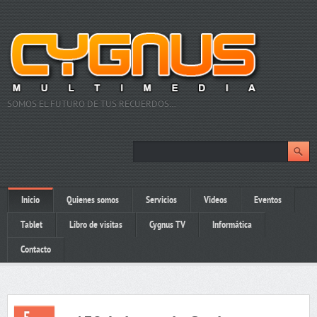
SOMOS EL FUTURO DE TUS RECUERDOS…
Inicio
Quienes somos
Servicios
Videos
Eventos
Tablet
Libro de visitas
Cygnus TV
Informática
Contacto