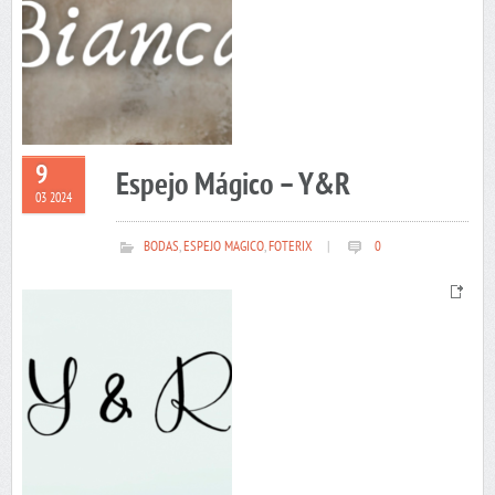
9
Espejo Mágico – Y&R
03 2024
BODAS
,
ESPEJO MAGICO
,
FOTERIX
|
0