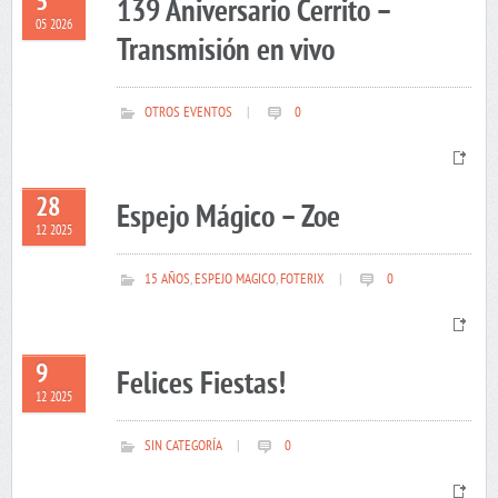
5
139 Aniversario Cerrito –
05 2026
Transmisión en vivo
OTROS EVENTOS
|
0
28
Espejo Mágico – Zoe
12 2025
15 AÑOS
,
ESPEJO MAGICO
,
FOTERIX
|
0
9
Felices Fiestas!
12 2025
SIN CATEGORÍA
|
0