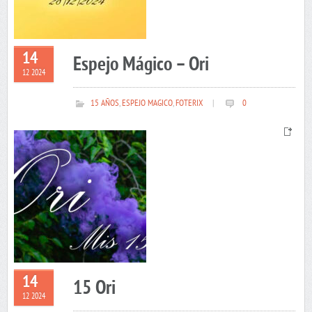
14
Espejo Mágico – Ori
12 2024
15 AÑOS
,
ESPEJO MAGICO
,
FOTERIX
|
0
14
15 Ori
12 2024