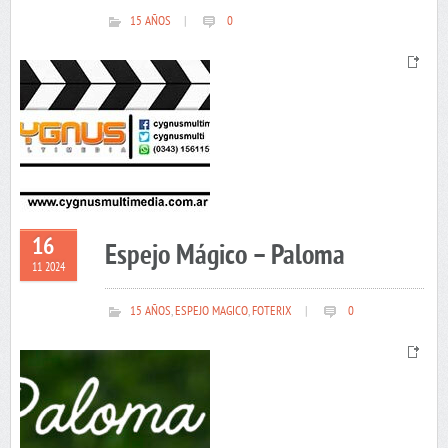
15 AÑOS
|
0
16
Espejo Mágico – Paloma
11 2024
15 AÑOS
,
ESPEJO MAGICO
,
FOTERIX
|
0