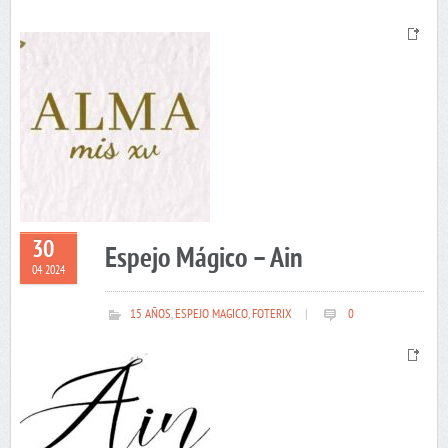
30
Espejo Mágico – Ain
04 2024
15 AÑOS
,
ESPEJO MAGICO
,
FOTERIX
|
0