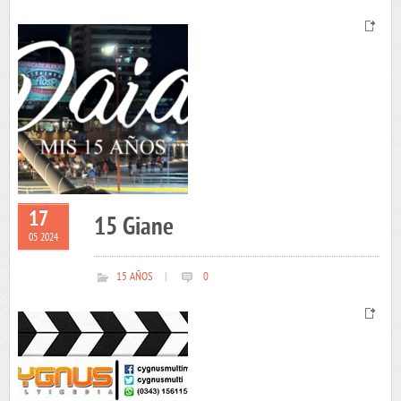
17
15 Giane
05 2024
15 AÑOS
|
0