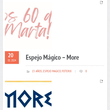
20
Espejo Mágico – More
01 2024
15 AÑOS
,
ESPEJO MAGICO
,
FOTERIX
|
0