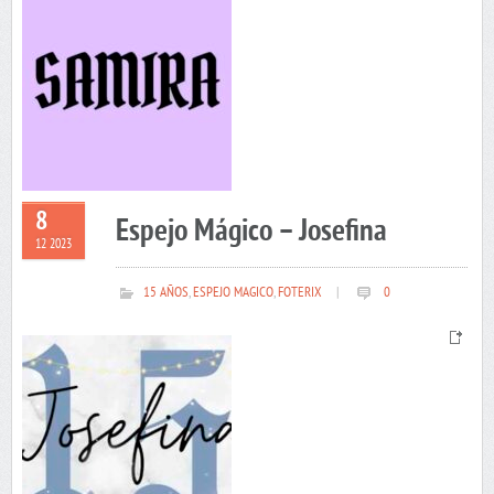
8
Espejo Mágico – Josefina
12 2023
15 AÑOS
,
ESPEJO MAGICO
,
FOTERIX
|
0