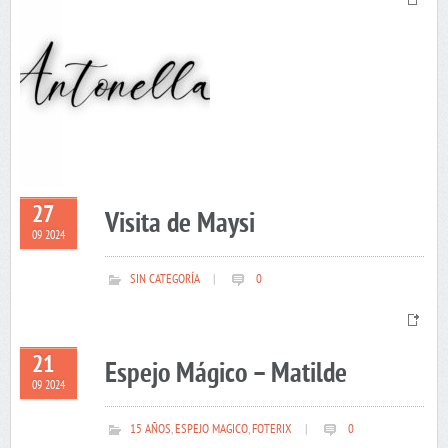
27
Visita de Maysi
09 2024
SIN CATEGORÍA
|
0
21
Espejo Mágico – Matilde
09 2024
15 AÑOS
,
ESPEJO MAGICO
,
FOTERIX
|
0