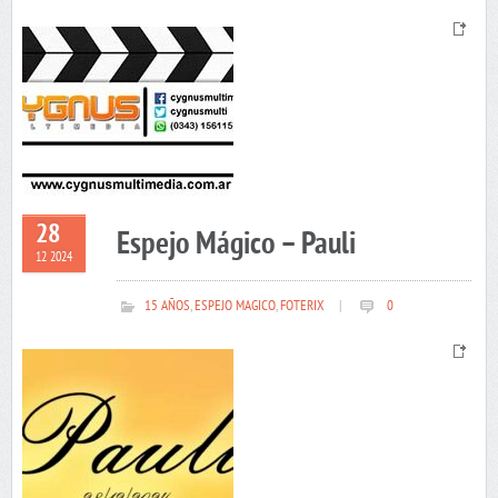
28
Espejo Mágico – Pauli
12 2024
15 AÑOS
,
ESPEJO MAGICO
,
FOTERIX
|
0