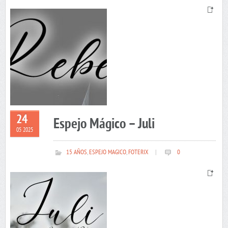
24
Espejo Mágico – Juli
05 2025
15 AÑOS
,
ESPEJO MAGICO
,
FOTERIX
|
0