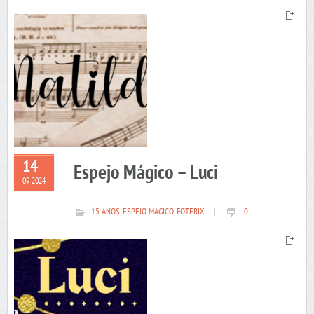
14
Espejo Mágico – Luci
09 2024
15 AÑOS
,
ESPEJO MAGICO
,
FOTERIX
|
0