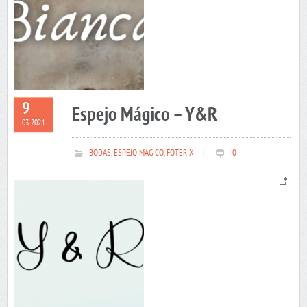
9
Espejo Mágico – Y&R
03 2024
BODAS
,
ESPEJO MAGICO
,
FOTERIX
|
0