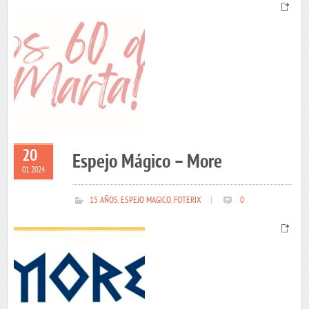
20
Espejo Mágico – More
01 2024
15 AÑOS
,
ESPEJO MAGICO
,
FOTERIX
|
0