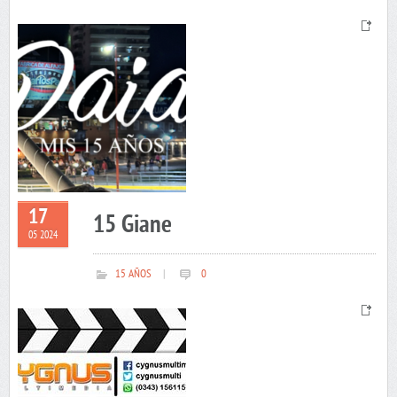
17
15 Giane
05 2024
15 AÑOS
|
0