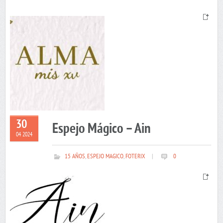
30
Espejo Mágico – Ain
04 2024
15 AÑOS
,
ESPEJO MAGICO
,
FOTERIX
|
0