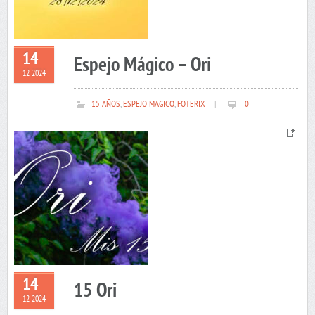
14
Espejo Mágico – Ori
12 2024
15 AÑOS
,
ESPEJO MAGICO
,
FOTERIX
|
0
14
15 Ori
12 2024