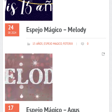
24
Espejo Mágico – Melody
08 2024
15 AÑOS
,
ESPEJO MAGICO
,
FOTERIX
|
0
17
Espejo Mágico – Agus