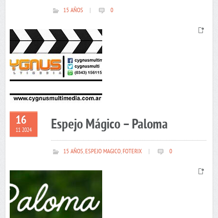
15 AÑOS
|
0
16
Espejo Mágico – Paloma
11 2024
15 AÑOS
,
ESPEJO MAGICO
,
FOTERIX
|
0