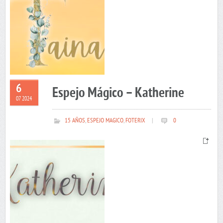
6
Espejo Mágico – Katherine
07 2024
15 AÑOS
,
ESPEJO MAGICO
,
FOTERIX
|
0