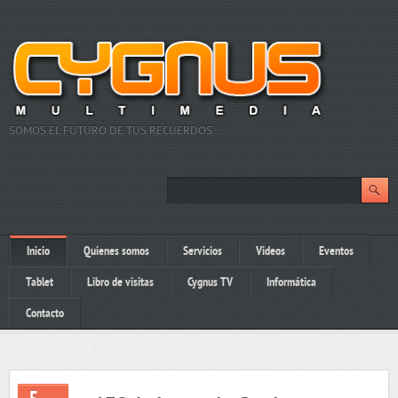
SOMOS EL FUTURO DE TUS RECUERDOS…
Inicio
Quienes somos
Servicios
Videos
Eventos
Tablet
Libro de visitas
Cygnus TV
Informática
Contacto