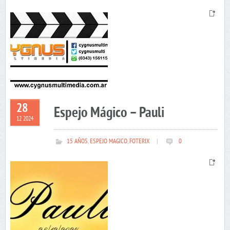
28
Espejo Mágico – Pauli
12 2024
15 AÑOS
,
ESPEJO MAGICO
,
FOTERIX
|
0