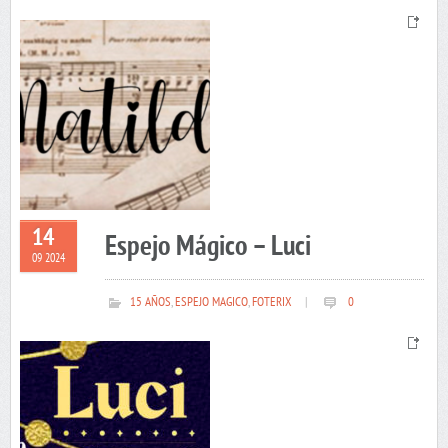
14
Espejo Mágico – Luci
09 2024
15 AÑOS
,
ESPEJO MAGICO
,
FOTERIX
|
0