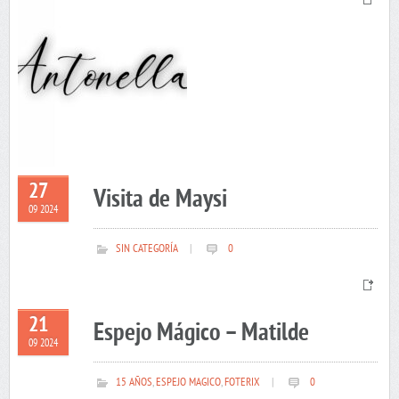
27
Visita de Maysi
09 2024
SIN CATEGORÍA
|
0
21
Espejo Mágico – Matilde
09 2024
15 AÑOS
,
ESPEJO MAGICO
,
FOTERIX
|
0