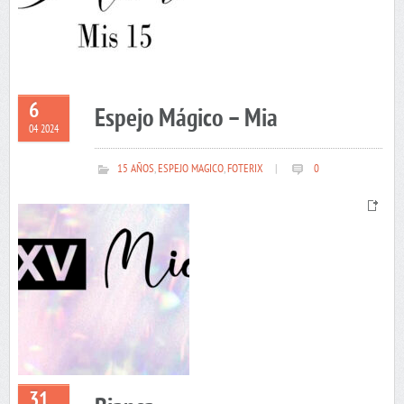
6
Espejo Mágico – Mia
04 2024
15 AÑOS
,
ESPEJO MAGICO
,
FOTERIX
|
0
31