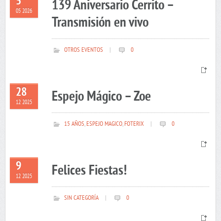
5
139 Aniversario Cerrito –
05 2026
Transmisión en vivo
OTROS EVENTOS
|
0
28
Espejo Mágico – Zoe
12 2025
15 AÑOS
,
ESPEJO MAGICO
,
FOTERIX
|
0
9
Felices Fiestas!
12 2025
SIN CATEGORÍA
|
0