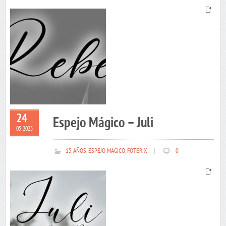
24
Espejo Mágico – Juli
05 2025
15 AÑOS
,
ESPEJO MAGICO
,
FOTERIX
|
0