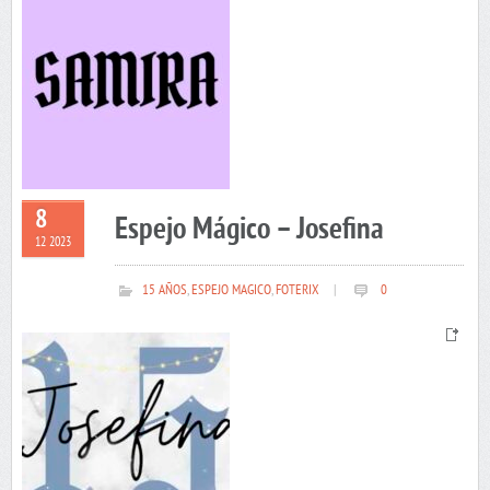
8
Espejo Mágico – Josefina
12 2023
15 AÑOS
,
ESPEJO MAGICO
,
FOTERIX
|
0