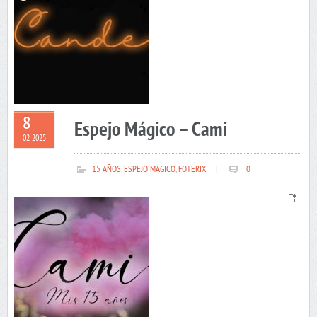
8
Espejo Mágico – Cami
02 2025
15 AÑOS
,
ESPEJO MAGICO
,
FOTERIX
|
0