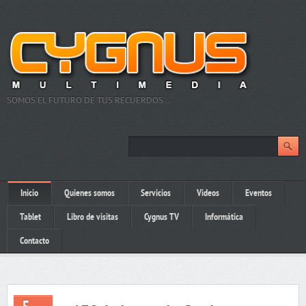
SOMOS EL FUTURO DE TUS RECUERDOS…
Inicio
Quienes somos
Servicios
Videos
Eventos
Tablet
Libro de visitas
Cygnus TV
Informática
Contacto