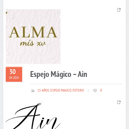
30
Espejo Mágico – Ain
04 2024
15 AÑOS
,
ESPEJO MAGICO
,
FOTERIX
|
0