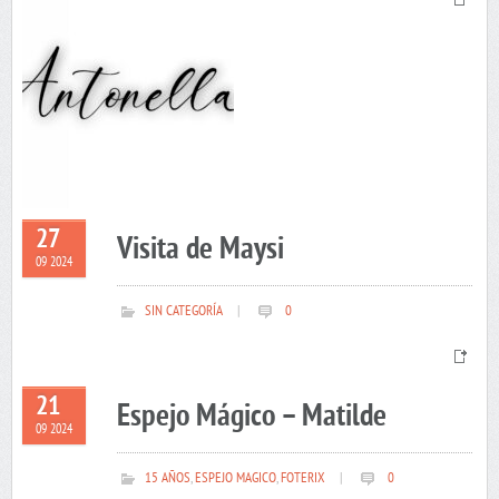
27
Visita de Maysi
09 2024
SIN CATEGORÍA
|
0
21
Espejo Mágico – Matilde
09 2024
15 AÑOS
,
ESPEJO MAGICO
,
FOTERIX
|
0