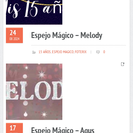
24
Espejo Mágico – Melody
08 2024
15 AÑOS
,
ESPEJO MAGICO
,
FOTERIX
|
0
17
Espejo Mágico – Agus