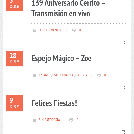
5
139 Aniversario Cerrito –
05 2026
Transmisión en vivo
OTROS EVENTOS
|
0
28
Espejo Mágico – Zoe
12 2025
15 AÑOS
,
ESPEJO MAGICO
,
FOTERIX
|
0
9
Felices Fiestas!
12 2025
SIN CATEGORÍA
|
0