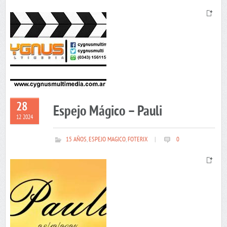
28
Espejo Mágico – Pauli
12 2024
15 AÑOS
,
ESPEJO MAGICO
,
FOTERIX
|
0