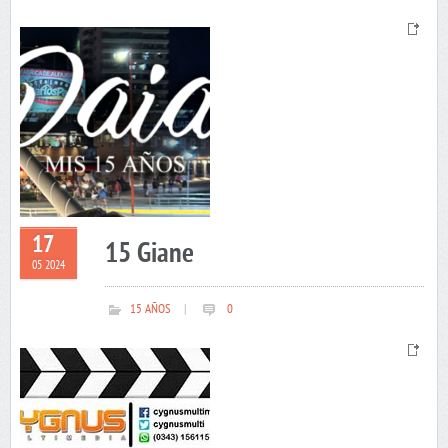
17
15 Giane
05 2024
15 AÑOS
|
0