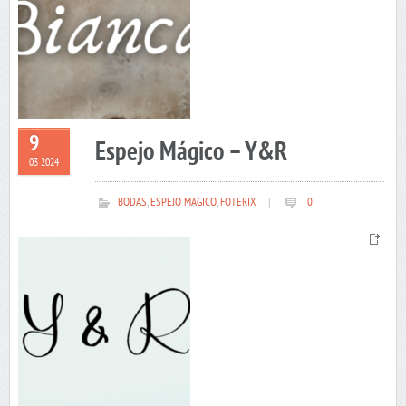
9
Espejo Mágico – Y&R
03 2024
BODAS
,
ESPEJO MAGICO
,
FOTERIX
|
0