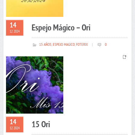
14
Espejo Mágico – Ori
12 2024
15 AÑOS
,
ESPEJO MAGICO
,
FOTERIX
|
0
14
15 Ori
12 2024