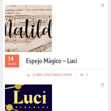
14
Espejo Mágico – Luci
09 2024
15 AÑOS
,
ESPEJO MAGICO
,
FOTERIX
|
0