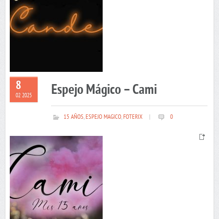
8
Espejo Mágico – Cami
02 2025
15 AÑOS
,
ESPEJO MAGICO
,
FOTERIX
|
0