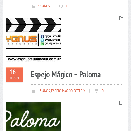
15 AÑOS
|
0
16
Espejo Mágico – Paloma
11 2024
15 AÑOS
,
ESPEJO MAGICO
,
FOTERIX
|
0