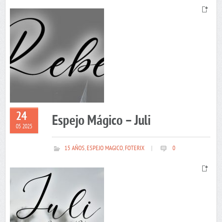
24
Espejo Mágico – Juli
05 2025
15 AÑOS
,
ESPEJO MAGICO
,
FOTERIX
|
0