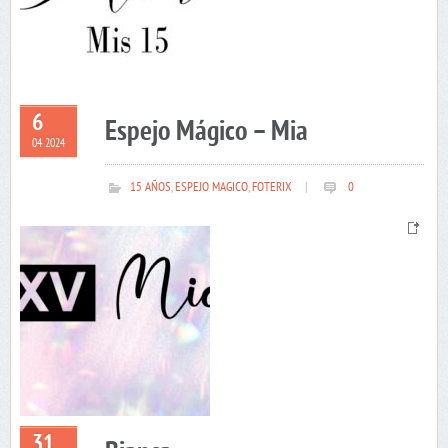
6
Espejo Mágico – Mia
04 2024
15 AÑOS
,
ESPEJO MAGICO
,
FOTERIX
|
0
31