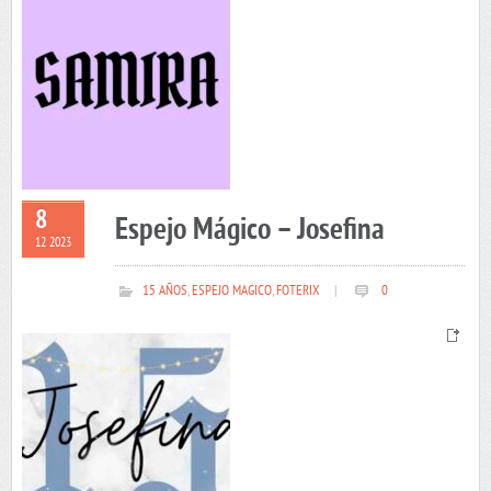
8
Espejo Mágico – Josefina
12 2023
15 AÑOS
,
ESPEJO MAGICO
,
FOTERIX
|
0