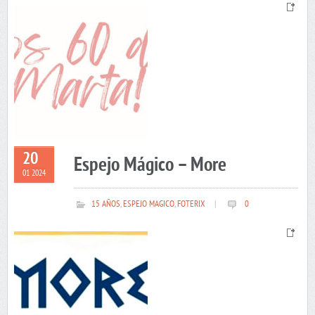
20
Espejo Mágico – More
01 2024
15 AÑOS
,
ESPEJO MAGICO
,
FOTERIX
|
0