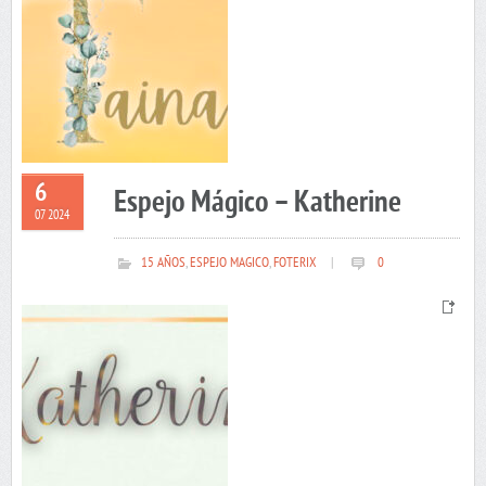
6
Espejo Mágico – Katherine
07 2024
15 AÑOS
,
ESPEJO MAGICO
,
FOTERIX
|
0