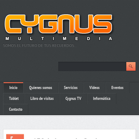
SOMOS EL FUTURO DE TUS RECUERDOS…
Inicio
Quienes somos
Servicios
Videos
Eventos
Tablet
Libro de visitas
Cygnus TV
Informática
Contacto