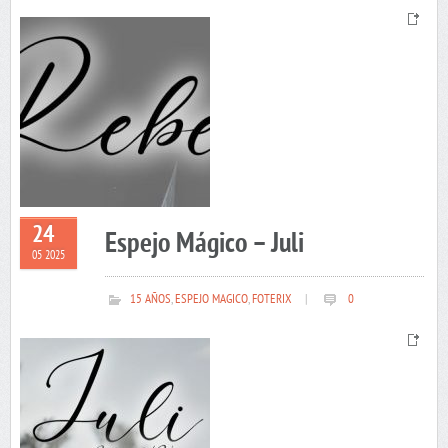
24
Espejo Mágico – Juli
05 2025
15 AÑOS
,
ESPEJO MAGICO
,
FOTERIX
|
0