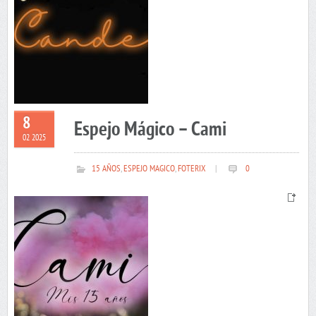
8
Espejo Mágico – Cami
02 2025
15 AÑOS
,
ESPEJO MAGICO
,
FOTERIX
|
0