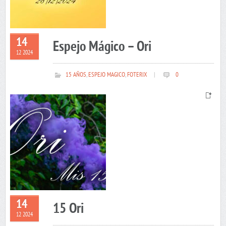
14
Espejo Mágico – Ori
12 2024
15 AÑOS
,
ESPEJO MAGICO
,
FOTERIX
|
0
14
15 Ori
12 2024