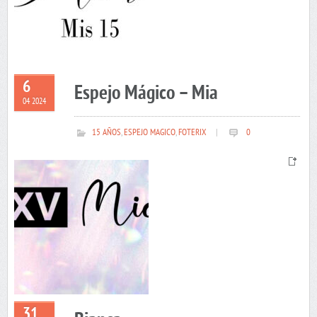
6
Espejo Mágico – Mia
04 2024
15 AÑOS
,
ESPEJO MAGICO
,
FOTERIX
|
0
31