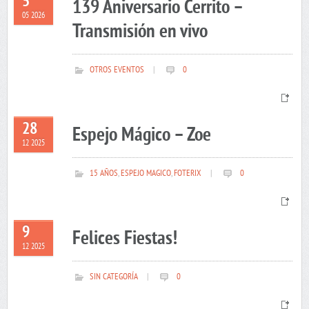
5
139 Aniversario Cerrito –
05 2026
Transmisión en vivo
OTROS EVENTOS
|
0
28
Espejo Mágico – Zoe
12 2025
15 AÑOS
,
ESPEJO MAGICO
,
FOTERIX
|
0
9
Felices Fiestas!
12 2025
SIN CATEGORÍA
|
0