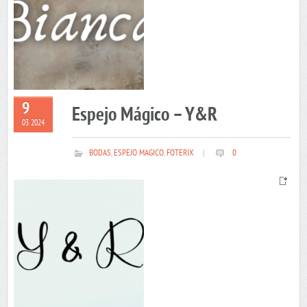
9
Espejo Mágico – Y&R
03 2024
BODAS
,
ESPEJO MAGICO
,
FOTERIX
|
0