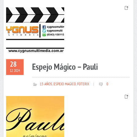
28
Espejo Mágico – Pauli
12 2024
15 AÑOS
,
ESPEJO MAGICO
,
FOTERIX
|
0