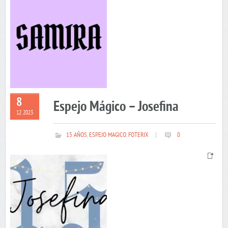
8
Espejo Mágico – Josefina
12 2023
15 AÑOS
,
ESPEJO MAGICO
,
FOTERIX
|
0