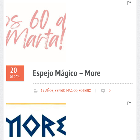
20
Espejo Mágico – More
01 2024
15 AÑOS
,
ESPEJO MAGICO
,
FOTERIX
|
0