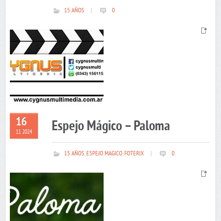
15 AÑOS
|
0
16
Espejo Mágico – Paloma
11 2024
15 AÑOS
,
ESPEJO MAGICO
,
FOTERIX
|
0