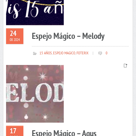
24
Espejo Mágico – Melody
08 2024
15 AÑOS
,
ESPEJO MAGICO
,
FOTERIX
|
0
17
Espejo Mágico – Agus