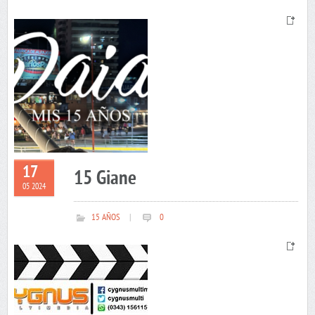
17
15 Giane
05 2024
15 AÑOS
|
0