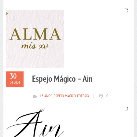
30
Espejo Mágico – Ain
04 2024
15 AÑOS
,
ESPEJO MAGICO
,
FOTERIX
|
0