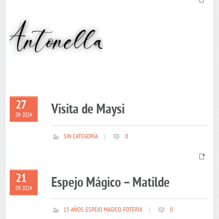
27
Visita de Maysi
09 2024
SIN CATEGORÍA
|
0
21
Espejo Mágico – Matilde
09 2024
15 AÑOS
,
ESPEJO MAGICO
,
FOTERIX
|
0