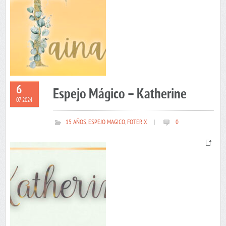
6
Espejo Mágico – Katherine
07 2024
15 AÑOS
,
ESPEJO MAGICO
,
FOTERIX
|
0