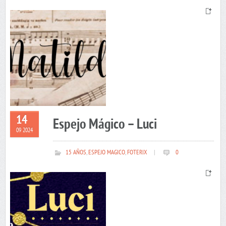
14
Espejo Mágico – Luci
09 2024
15 AÑOS
,
ESPEJO MAGICO
,
FOTERIX
|
0