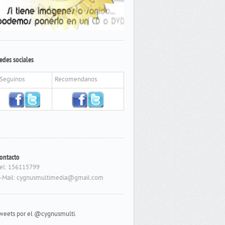
edes sociales
Seguinos
Recomendanos
ontacto
el: 156115799
-Mail: cygnusmultimedia@gmail.com
weets por el @cygnusmulti.