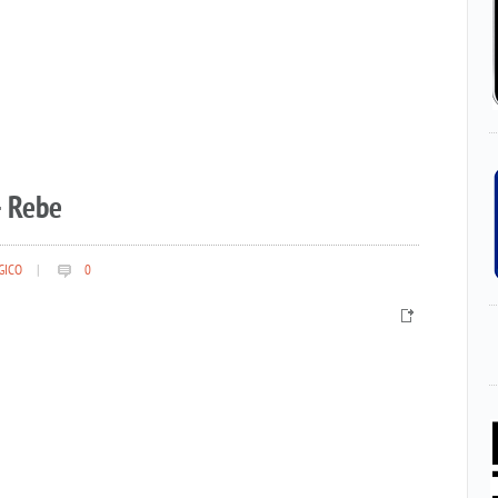
– Rebe
GICO
|
0