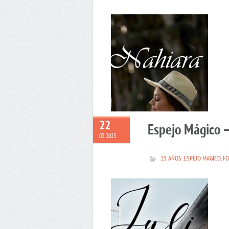
22
Espejo Mágico –
03 2025
15 AÑOS
,
ESPEJO MAGICO
,
FO