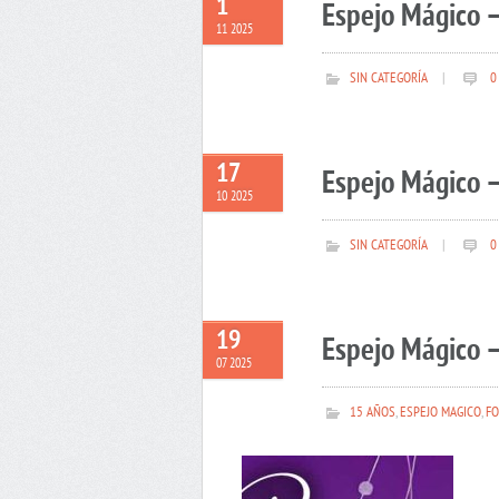
1
Espejo Mágico 
11 2025
SIN CATEGORÍA
|
0
17
Espejo Mágico –
10 2025
SIN CATEGORÍA
|
0
19
Espejo Mágico –
07 2025
15 AÑOS
,
ESPEJO MAGICO
,
FO