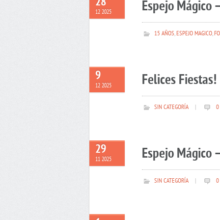
28
Espejo Mágico –
12 2025
15 AÑOS
,
ESPEJO MAGICO
,
FO
9
Felices Fiestas!
12 2025
SIN CATEGORÍA
|
0
29
Espejo Mágico –
11 2025
SIN CATEGORÍA
|
0