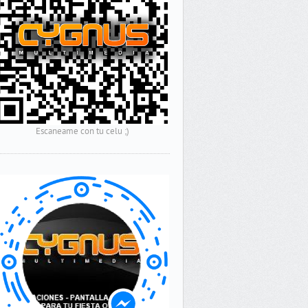
Escaneame con tu celu ;)