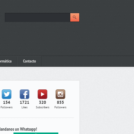
ormática
Contacto
154
1721
320
855
Followers
Likes
Subscribers
Followers
andanos un Whatsapp!