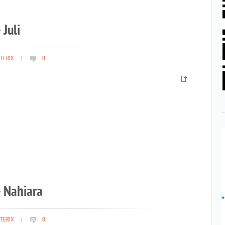
 Juli
TERIX
|
0
– Nahiara
TERIX
|
0