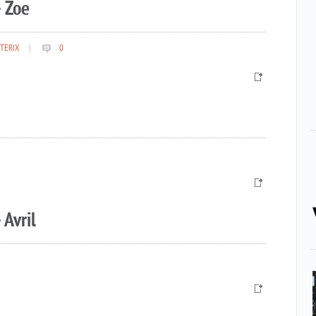
 Zoe
TERIX
|
0
 Avril