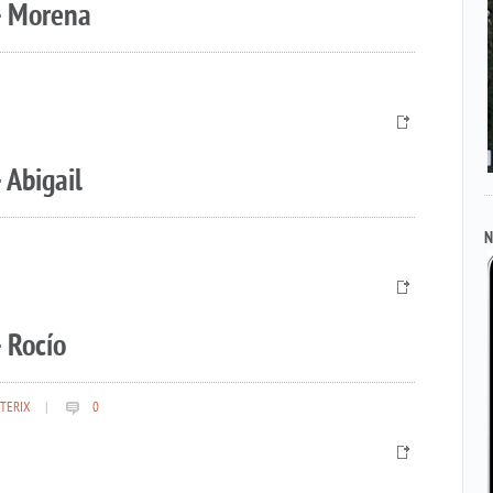
– Morena
 Abigail
N
 Rocío
TERIX
|
0