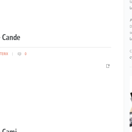
t
L
P
D
s
– Cande
L
C
TERIX
|
0
c