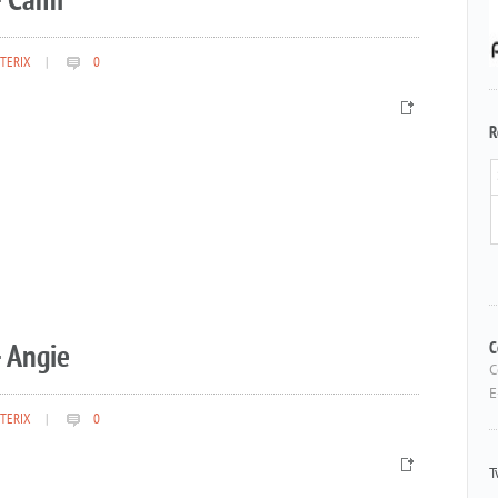
– Cami
TERIX
|
0
R
 Angie
C
C
E
TERIX
|
0
T