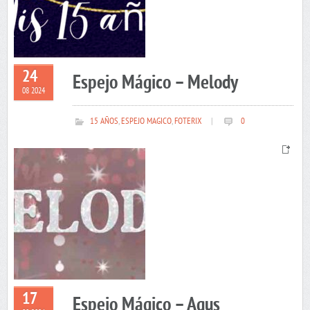
24
Espejo Mágico – Melody
08 2024
15 AÑOS
,
ESPEJO MAGICO
,
FOTERIX
|
0
17
Espejo Mágico – Agus