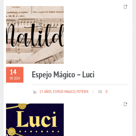
14
Espejo Mágico – Luci
09 2024
15 AÑOS
,
ESPEJO MAGICO
,
FOTERIX
|
0