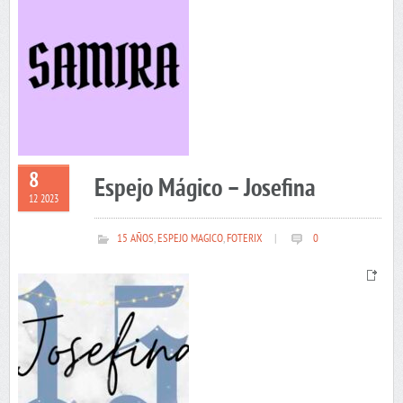
8
Espejo Mágico – Josefina
12 2023
15 AÑOS
,
ESPEJO MAGICO
,
FOTERIX
|
0