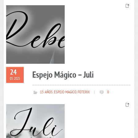
24
Espejo Mágico – Juli
05 2025
15 AÑOS
,
ESPEJO MAGICO
,
FOTERIX
|
0