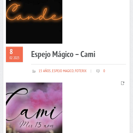
8
Espejo Mágico – Cami
02 2025
15 AÑOS
,
ESPEJO MAGICO
,
FOTERIX
|
0