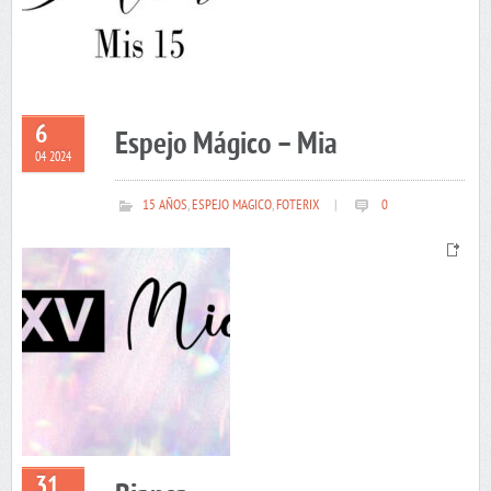
6
Espejo Mágico – Mia
04 2024
15 AÑOS
,
ESPEJO MAGICO
,
FOTERIX
|
0
31