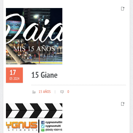
17
15 Giane
05 2024
15 AÑOS
|
0