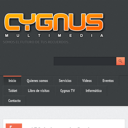
SOMOS EL FUTURO DE TUS RECUERDOS…
Inicio
Quienes somos
Servicios
Videos
Eventos
Tablet
Libro de visitas
Cygnus TV
Informática
Contacto