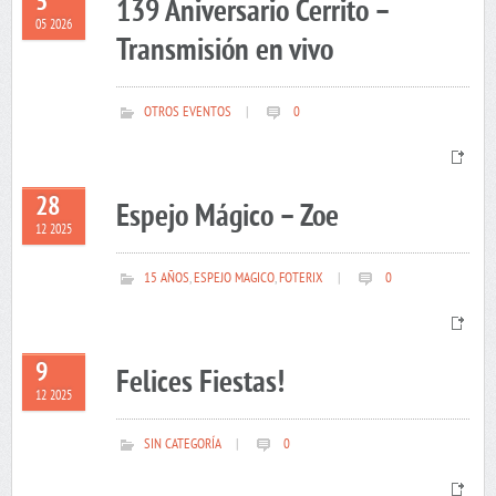
5
139 Aniversario Cerrito –
05 2026
Transmisión en vivo
OTROS EVENTOS
|
0
28
Espejo Mágico – Zoe
12 2025
15 AÑOS
,
ESPEJO MAGICO
,
FOTERIX
|
0
9
Felices Fiestas!
12 2025
SIN CATEGORÍA
|
0