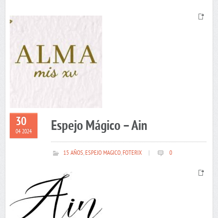
30
Espejo Mágico – Ain
04 2024
15 AÑOS
,
ESPEJO MAGICO
,
FOTERIX
|
0