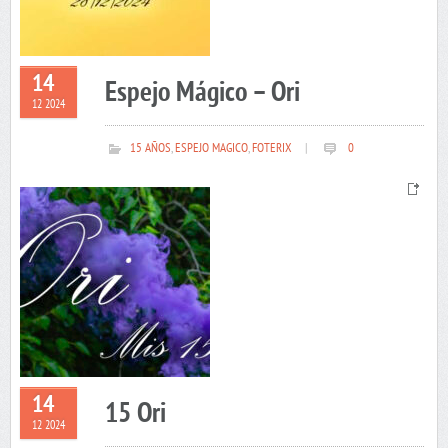
14
Espejo Mágico – Ori
12 2024
15 AÑOS
,
ESPEJO MAGICO
,
FOTERIX
|
0
14
15 Ori
12 2024