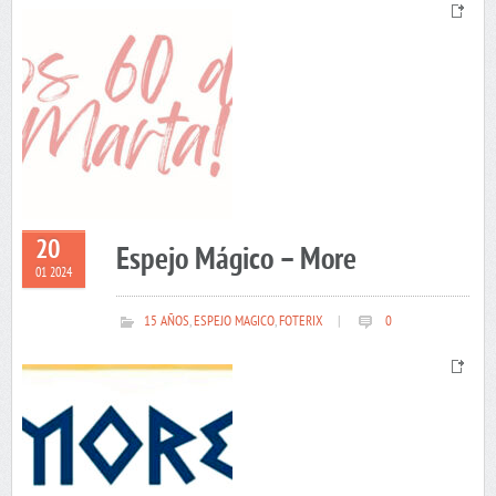
20
Espejo Mágico – More
01 2024
15 AÑOS
,
ESPEJO MAGICO
,
FOTERIX
|
0