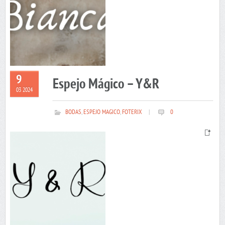
9
Espejo Mágico – Y&R
03 2024
BODAS
,
ESPEJO MAGICO
,
FOTERIX
|
0