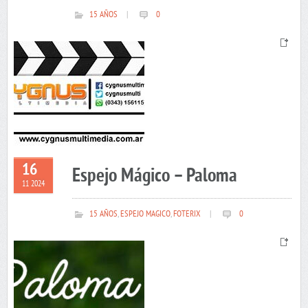
15 AÑOS
|
0
16
Espejo Mágico – Paloma
11 2024
15 AÑOS
,
ESPEJO MAGICO
,
FOTERIX
|
0