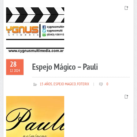
28
Espejo Mágico – Pauli
12 2024
15 AÑOS
,
ESPEJO MAGICO
,
FOTERIX
|
0