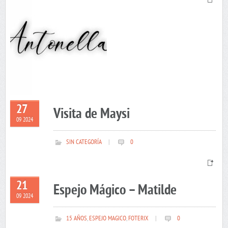
27
Visita de Maysi
09 2024
SIN CATEGORÍA
|
0
21
Espejo Mágico – Matilde
09 2024
15 AÑOS
,
ESPEJO MAGICO
,
FOTERIX
|
0