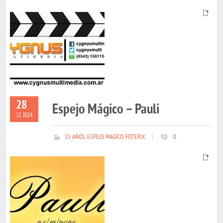
28
Espejo Mágico – Pauli
12 2024
15 AÑOS
,
ESPEJO MAGICO
,
FOTERIX
|
0