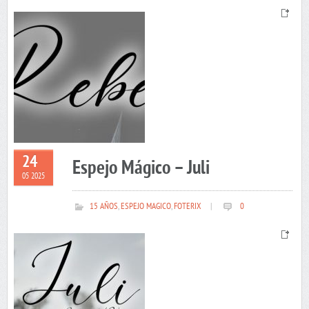
24
Espejo Mágico – Juli
05 2025
15 AÑOS
,
ESPEJO MAGICO
,
FOTERIX
|
0