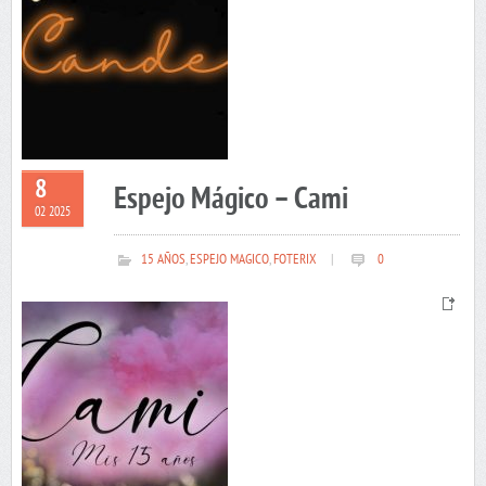
8
Espejo Mágico – Cami
02 2025
15 AÑOS
,
ESPEJO MAGICO
,
FOTERIX
|
0