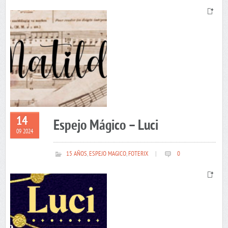
14
Espejo Mágico – Luci
09 2024
15 AÑOS
,
ESPEJO MAGICO
,
FOTERIX
|
0