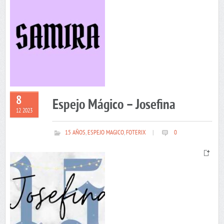
8
Espejo Mágico – Josefina
12 2023
15 AÑOS
,
ESPEJO MAGICO
,
FOTERIX
|
0