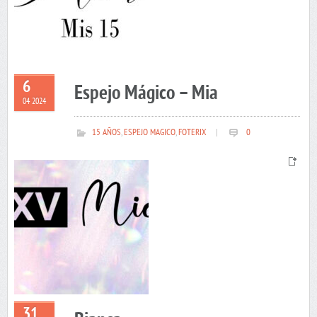
6
Espejo Mágico – Mia
04 2024
15 AÑOS
,
ESPEJO MAGICO
,
FOTERIX
|
0
31