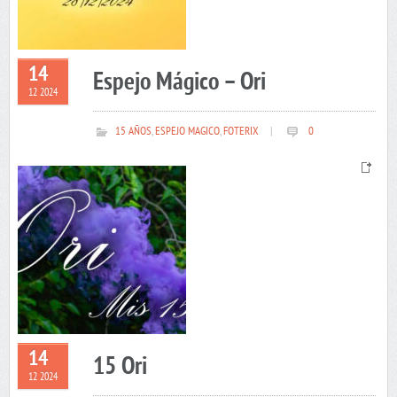
14
Espejo Mágico – Ori
12 2024
15 AÑOS
,
ESPEJO MAGICO
,
FOTERIX
|
0
14
15 Ori
12 2024