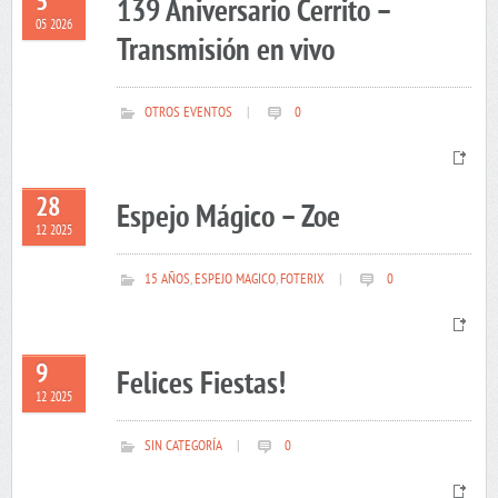
5
139 Aniversario Cerrito –
05 2026
Transmisión en vivo
OTROS EVENTOS
|
0
28
Espejo Mágico – Zoe
12 2025
15 AÑOS
,
ESPEJO MAGICO
,
FOTERIX
|
0
9
Felices Fiestas!
12 2025
SIN CATEGORÍA
|
0