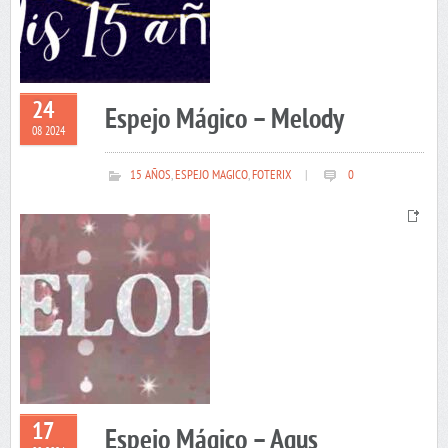
24
Espejo Mágico – Melody
08 2024
15 AÑOS
,
ESPEJO MAGICO
,
FOTERIX
|
0
17
Espejo Mágico – Agus