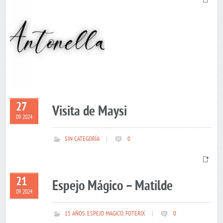
27
Visita de Maysi
09 2024
SIN CATEGORÍA
|
0
21
Espejo Mágico – Matilde
09 2024
15 AÑOS
,
ESPEJO MAGICO
,
FOTERIX
|
0