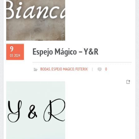
9
Espejo Mágico – Y&R
03 2024
BODAS
,
ESPEJO MAGICO
,
FOTERIX
|
0