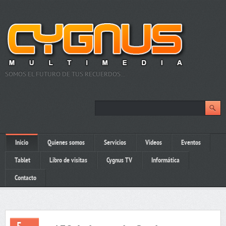
SOMOS EL FUTURO DE TUS RECUERDOS…
Inicio
Quienes somos
Servicios
Videos
Eventos
Tablet
Libro de visitas
Cygnus TV
Informática
Contacto