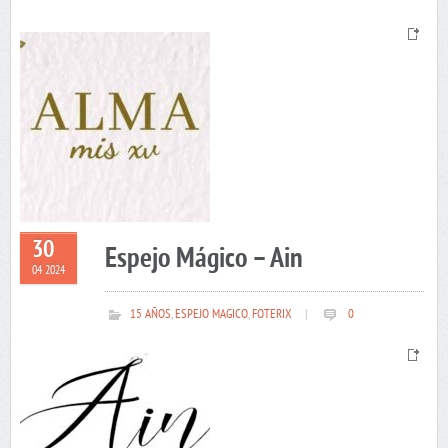
30
Espejo Mágico – Ain
04 2024
15 AÑOS
,
ESPEJO MAGICO
,
FOTERIX
|
0