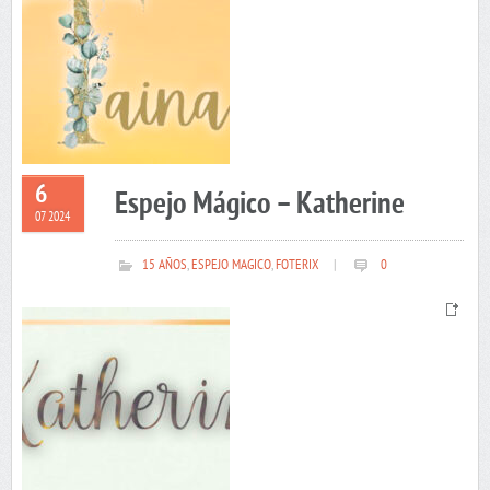
6
Espejo Mágico – Katherine
07 2024
15 AÑOS
,
ESPEJO MAGICO
,
FOTERIX
|
0