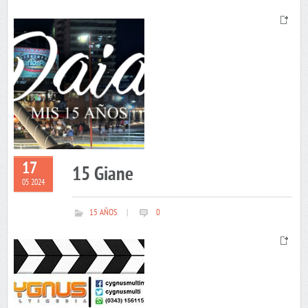
17
15 Giane
05 2024
15 AÑOS
|
0