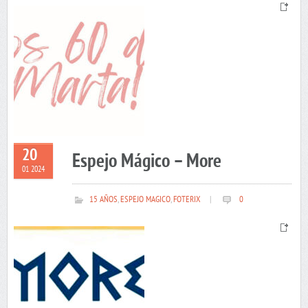
20
Espejo Mágico – More
01 2024
15 AÑOS
,
ESPEJO MAGICO
,
FOTERIX
|
0