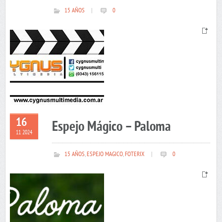
15 AÑOS
|
0
16
Espejo Mágico – Paloma
11 2024
15 AÑOS
,
ESPEJO MAGICO
,
FOTERIX
|
0