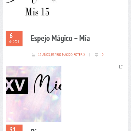
6
Espejo Mágico – Mia
04 2024
15 AÑOS
,
ESPEJO MAGICO
,
FOTERIX
|
0
31