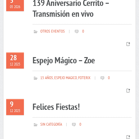
5
139 Aniversario Cerrito –
05 2026
Transmisión en vivo
OTROS EVENTOS
|
0
28
Espejo Mágico – Zoe
12 2025
15 AÑOS
,
ESPEJO MAGICO
,
FOTERIX
|
0
9
Felices Fiestas!
12 2025
SIN CATEGORÍA
|
0