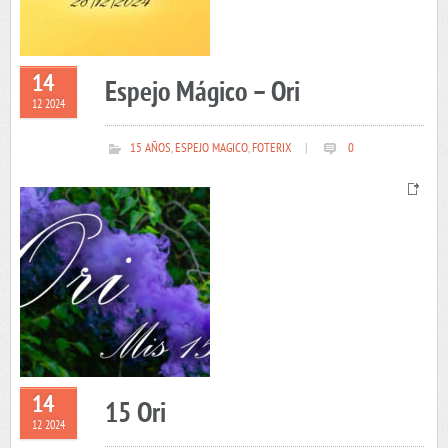
14
Espejo Mágico – Ori
12 2024
15 AÑOS
,
ESPEJO MAGICO
,
FOTERIX
|
0
14
15 Ori
12 2024