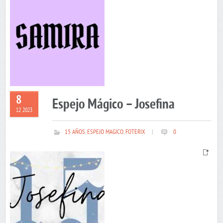
8
Espejo Mágico – Josefina
12 2023
15 AÑOS
,
ESPEJO MAGICO
,
FOTERIX
|
0