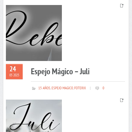
24
Espejo Mágico – Juli
05 2025
15 AÑOS
,
ESPEJO MAGICO
,
FOTERIX
|
0