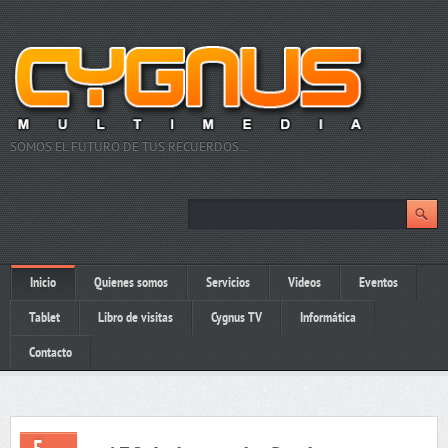
SOMOS EL FUTURO DE TUS RECUERDOS…
Inicio
Quienes somos
Servicios
Videos
Eventos
Tablet
Libro de visitas
Cygnus TV
Informática
Contacto