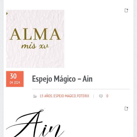
30
Espejo Mágico – Ain
04 2024
15 AÑOS
,
ESPEJO MAGICO
,
FOTERIX
|
0