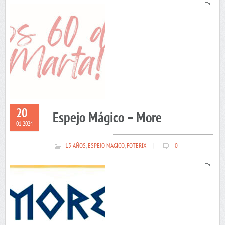
20
Espejo Mágico – More
01 2024
15 AÑOS
,
ESPEJO MAGICO
,
FOTERIX
|
0