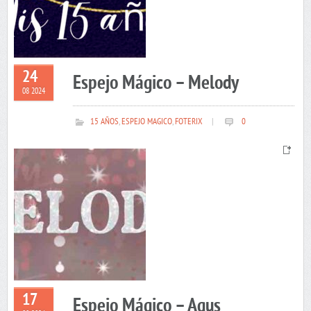
24
Espejo Mágico – Melody
08 2024
15 AÑOS
,
ESPEJO MAGICO
,
FOTERIX
|
0
17
Espejo Mágico – Agus