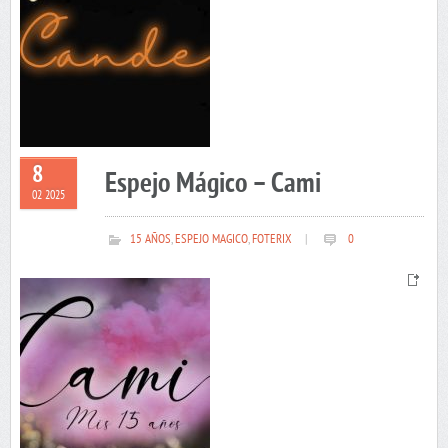
8
Espejo Mágico – Cami
02 2025
15 AÑOS
,
ESPEJO MAGICO
,
FOTERIX
|
0