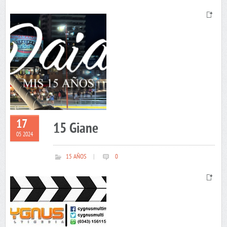
17
15 Giane
05 2024
15 AÑOS
|
0