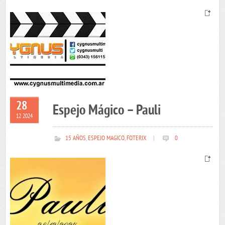
28
Espejo Mágico – Pauli
12 2024
15 AÑOS
,
ESPEJO MAGICO
,
FOTERIX
|
0