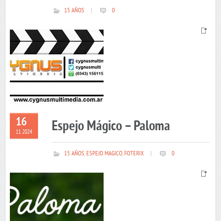
15 AÑOS
|
0
16
Espejo Mágico – Paloma
11 2024
15 AÑOS
,
ESPEJO MAGICO
,
FOTERIX
|
0