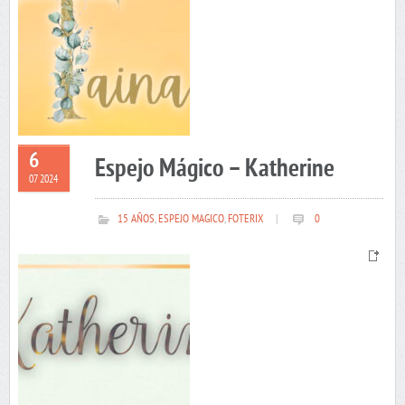
6
Espejo Mágico – Katherine
07 2024
15 AÑOS
,
ESPEJO MAGICO
,
FOTERIX
|
0