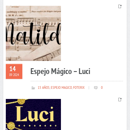
14
Espejo Mágico – Luci
09 2024
15 AÑOS
,
ESPEJO MAGICO
,
FOTERIX
|
0