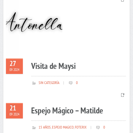
27
Visita de Maysi
09 2024
SIN CATEGORÍA
|
0
21
Espejo Mágico – Matilde
09 2024
15 AÑOS
,
ESPEJO MAGICO
,
FOTERIX
|
0