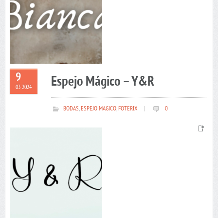
9
Espejo Mágico – Y&R
03 2024
BODAS
,
ESPEJO MAGICO
,
FOTERIX
|
0