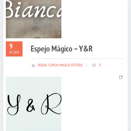
9
Espejo Mágico – Y&R
03 2024
BODAS
,
ESPEJO MAGICO
,
FOTERIX
|
0