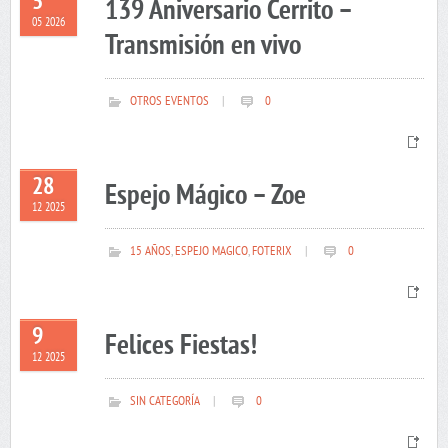
5
139 Aniversario Cerrito –
05 2026
Transmisión en vivo
OTROS EVENTOS
|
0
28
Espejo Mágico – Zoe
12 2025
15 AÑOS
,
ESPEJO MAGICO
,
FOTERIX
|
0
9
Felices Fiestas!
12 2025
SIN CATEGORÍA
|
0