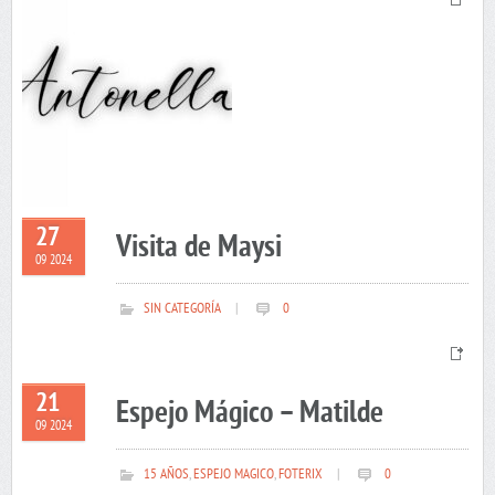
27
Visita de Maysi
09 2024
SIN CATEGORÍA
|
0
21
Espejo Mágico – Matilde
09 2024
15 AÑOS
,
ESPEJO MAGICO
,
FOTERIX
|
0