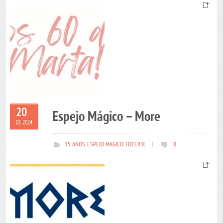
20
Espejo Mágico – More
01 2024
15 AÑOS
,
ESPEJO MAGICO
,
FOTERIX
|
0