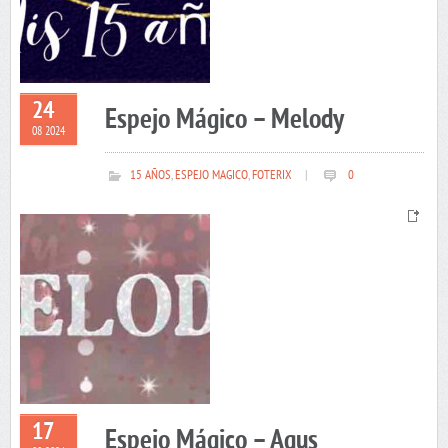
24
Espejo Mágico – Melody
08 2024
15 AÑOS
,
ESPEJO MAGICO
,
FOTERIX
|
0
17
Espejo Mágico – Agus