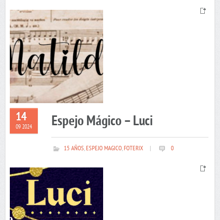
14
Espejo Mágico – Luci
09 2024
15 AÑOS
,
ESPEJO MAGICO
,
FOTERIX
|
0