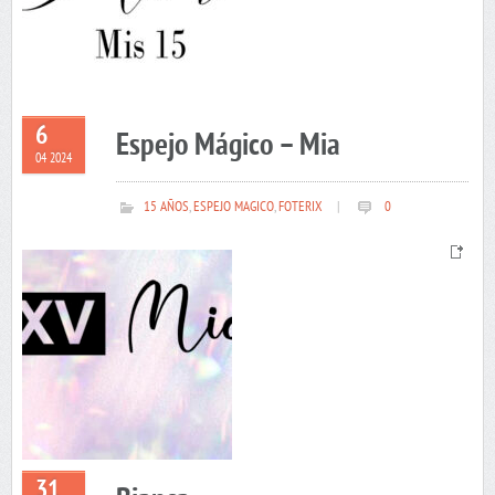
6
Espejo Mágico – Mia
04 2024
15 AÑOS
,
ESPEJO MAGICO
,
FOTERIX
|
0
31