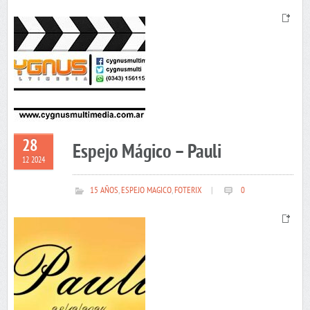
28
Espejo Mágico – Pauli
12 2024
15 AÑOS
,
ESPEJO MAGICO
,
FOTERIX
|
0