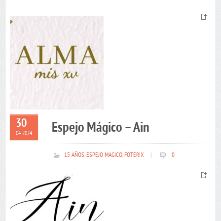
30
Espejo Mágico – Ain
04 2024
15 AÑOS
,
ESPEJO MAGICO
,
FOTERIX
|
0