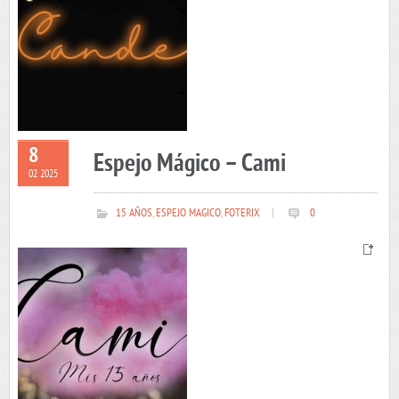
8
Espejo Mágico – Cami
02 2025
15 AÑOS
,
ESPEJO MAGICO
,
FOTERIX
|
0