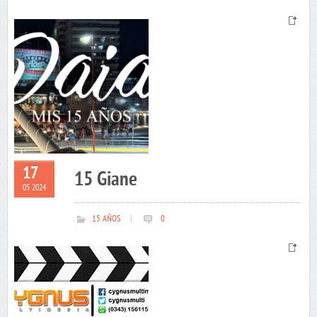
17
15 Giane
05 2024
15 AÑOS
|
0