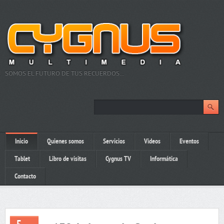
SOMOS EL FUTURO DE TUS RECUERDOS…
Inicio
Quienes somos
Servicios
Videos
Eventos
Tablet
Libro de visitas
Cygnus TV
Informática
Contacto