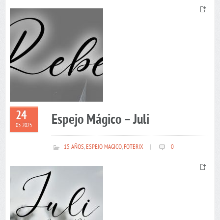
24
Espejo Mágico – Juli
05 2025
15 AÑOS
,
ESPEJO MAGICO
,
FOTERIX
|
0