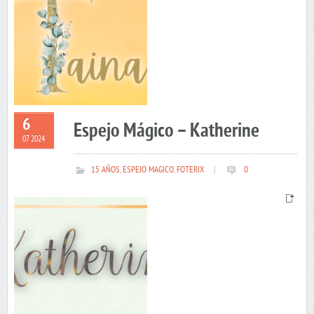
6
Espejo Mágico – Katherine
07 2024
15 AÑOS
,
ESPEJO MAGICO
,
FOTERIX
|
0