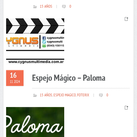
15 AÑOS
|
0
16
Espejo Mágico – Paloma
11 2024
15 AÑOS
,
ESPEJO MAGICO
,
FOTERIX
|
0