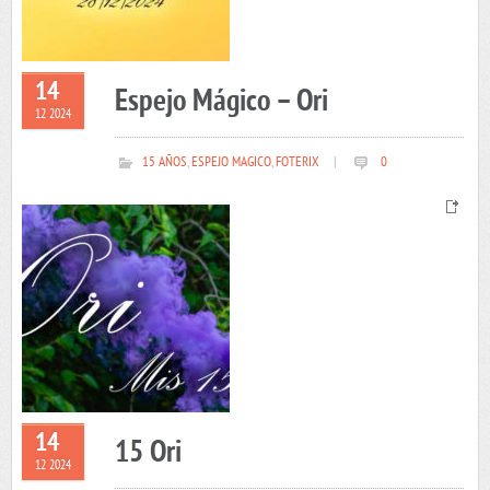
14
Espejo Mágico – Ori
12 2024
15 AÑOS
,
ESPEJO MAGICO
,
FOTERIX
|
0
14
15 Ori
12 2024