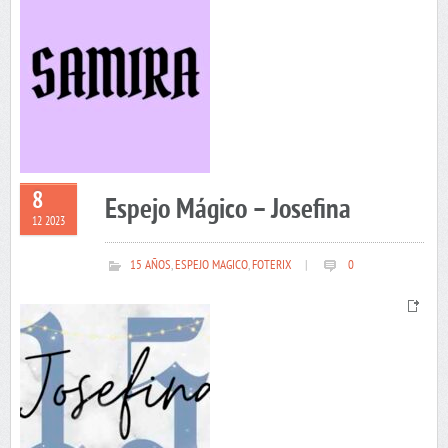
8
Espejo Mágico – Josefina
12 2023
15 AÑOS
,
ESPEJO MAGICO
,
FOTERIX
|
0