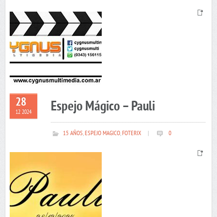
28
Espejo Mágico – Pauli
12 2024
15 AÑOS
,
ESPEJO MAGICO
,
FOTERIX
|
0