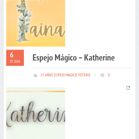
6
Espejo Mágico – Katherine
07 2024
15 AÑOS
,
ESPEJO MAGICO
,
FOTERIX
|
0