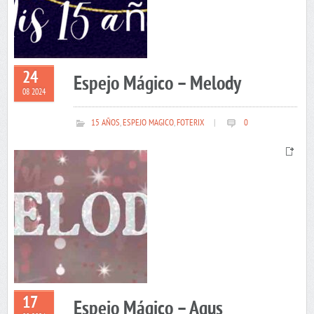
24
Espejo Mágico – Melody
08 2024
15 AÑOS
,
ESPEJO MAGICO
,
FOTERIX
|
0
17
Espejo Mágico – Agus