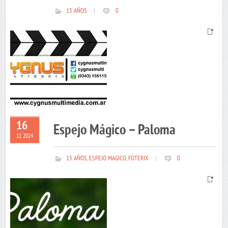
15 AÑOS
|
0
16
Espejo Mágico – Paloma
11 2024
15 AÑOS
,
ESPEJO MAGICO
,
FOTERIX
|
0