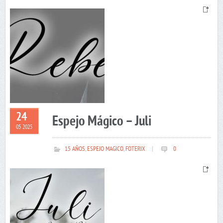
24
Espejo Mágico – Juli
05 2025
15 AÑOS
,
ESPEJO MAGICO
,
FOTERIX
|
0