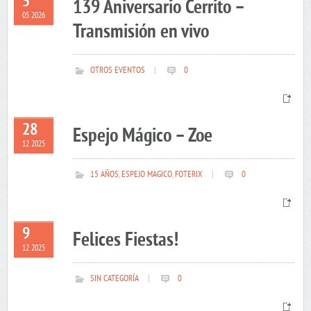
5
139 Aniversario Cerrito –
05 2026
Transmisión en vivo
OTROS EVENTOS
|
0
28
Espejo Mágico – Zoe
12 2025
15 AÑOS
,
ESPEJO MAGICO
,
FOTERIX
|
0
9
Felices Fiestas!
12 2025
SIN CATEGORÍA
|
0