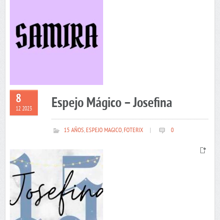
8
Espejo Mágico – Josefina
12 2023
15 AÑOS
,
ESPEJO MAGICO
,
FOTERIX
|
0