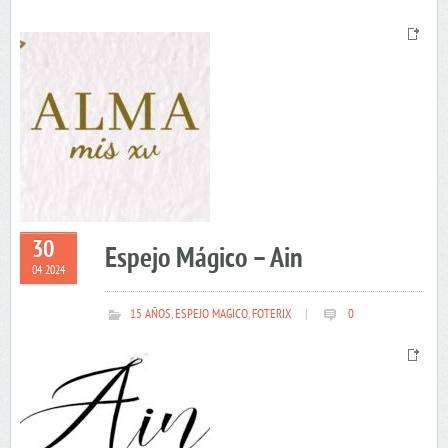
30
Espejo Mágico – Ain
04 2024
15 AÑOS
,
ESPEJO MAGICO
,
FOTERIX
|
0