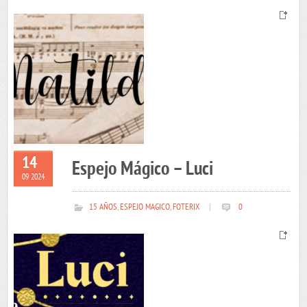
14
Espejo Mágico – Luci
09 2024
15 AÑOS
,
ESPEJO MAGICO
,
FOTERIX
|
0