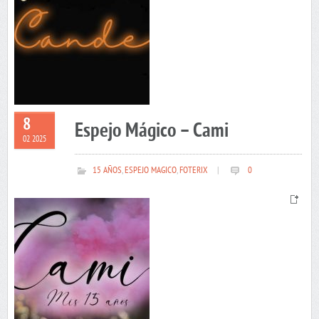
8
Espejo Mágico – Cami
02 2025
15 AÑOS
,
ESPEJO MAGICO
,
FOTERIX
|
0