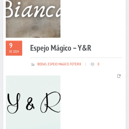
9
Espejo Mágico – Y&R
03 2024
BODAS
,
ESPEJO MAGICO
,
FOTERIX
|
0