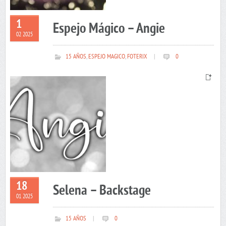
1
Espejo Mágico – Angie
02 2025
15 AÑOS
,
ESPEJO MAGICO
,
FOTERIX
|
0
18
Selena – Backstage
01 2025
15 AÑOS
|
0