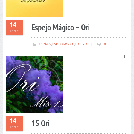
14
Espejo Mágico – Ori
12 2024
15 AÑOS
,
ESPEJO MAGICO
,
FOTERIX
|
0
14
15 Ori
12 2024