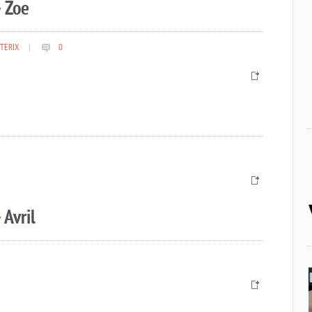
 Zoe
TERIX
|
0
 Avril