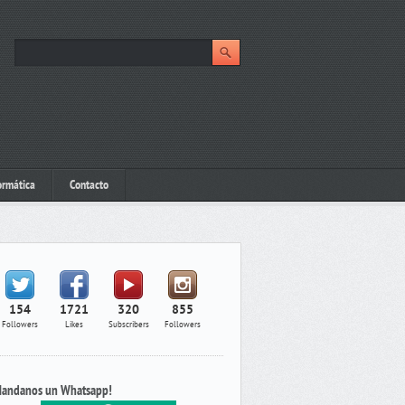
ormática
Contacto
154
1721
320
855
Followers
Likes
Subscribers
Followers
andanos un Whatsapp!