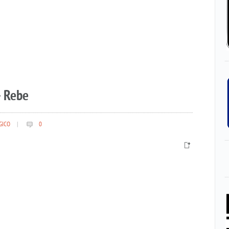
– Rebe
GICO
|
0