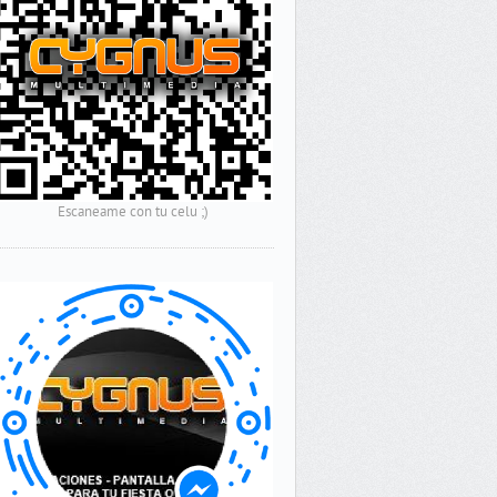
Escaneame con tu celu ;)