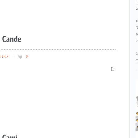
t
L
P
D
s
– Cande
L
C
TERIX
|
0
c