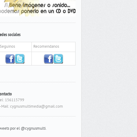
edes sociales
Seguinos
Recomendanos
ontacto
el: 156115799
-Mail: cygnusmultimedia@gmail.com
weets por el @cygnusmulti.