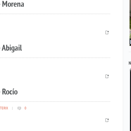
– Morena
 Abigail
N
 Rocío
TERIX
|
0