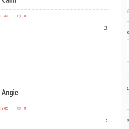
– Cami
TERIX
|
0
R
 Angie
C
C
E
TERIX
|
0
T