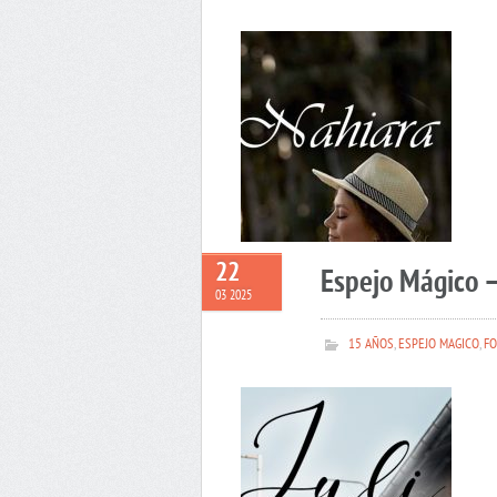
22
Espejo Mágico –
03 2025
15 AÑOS
,
ESPEJO MAGICO
,
FO