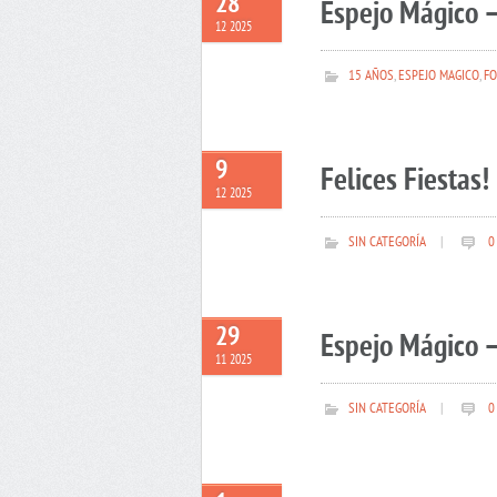
28
Espejo Mágico –
12 2025
15 AÑOS
,
ESPEJO MAGICO
,
FO
9
Felices Fiestas!
12 2025
SIN CATEGORÍA
|
0
29
Espejo Mágico –
11 2025
SIN CATEGORÍA
|
0