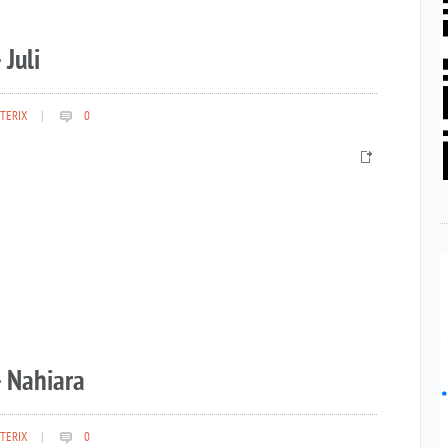
 Juli
TERIX
|
0
– Nahiara
TERIX
|
0