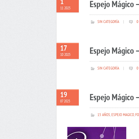
1
Espejo Mágico 
11 2025
SIN CATEGORÍA
|
0
17
Espejo Mágico –
10 2025
SIN CATEGORÍA
|
0
19
Espejo Mágico –
07 2025
15 AÑOS
,
ESPEJO MAGICO
,
FO