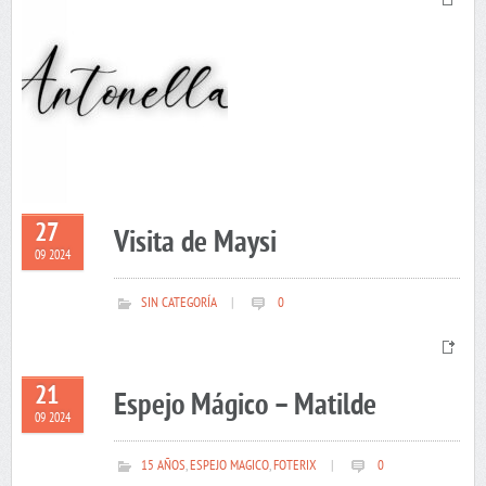
27
Visita de Maysi
09 2024
SIN CATEGORÍA
|
0
21
Espejo Mágico – Matilde
09 2024
15 AÑOS
,
ESPEJO MAGICO
,
FOTERIX
|
0