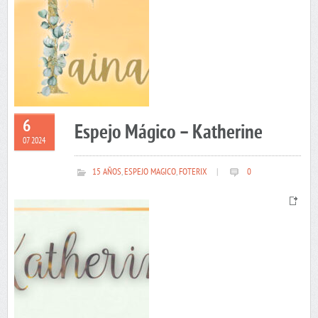
6
Espejo Mágico – Katherine
07 2024
15 AÑOS
,
ESPEJO MAGICO
,
FOTERIX
|
0