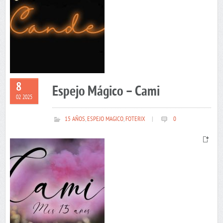
8
Espejo Mágico – Cami
02 2025
15 AÑOS
,
ESPEJO MAGICO
,
FOTERIX
|
0