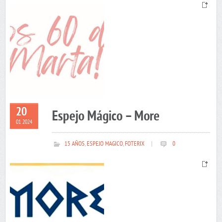
20
Espejo Mágico – More
01 2024
15 AÑOS
,
ESPEJO MAGICO
,
FOTERIX
|
0