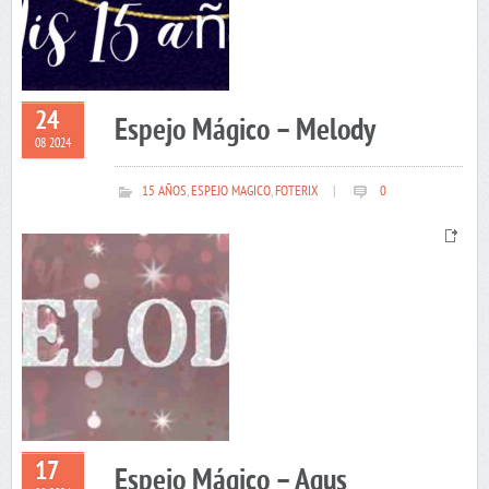
24
Espejo Mágico – Melody
08 2024
15 AÑOS
,
ESPEJO MAGICO
,
FOTERIX
|
0
17
Espejo Mágico – Agus