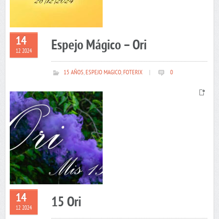
14
Espejo Mágico – Ori
12 2024
15 AÑOS
,
ESPEJO MAGICO
,
FOTERIX
|
0
14
15 Ori
12 2024