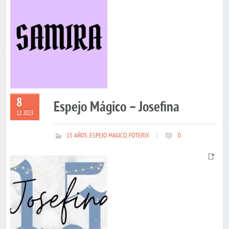
8
Espejo Mágico – Josefina
12 2023
15 AÑOS
,
ESPEJO MAGICO
,
FOTERIX
|
0