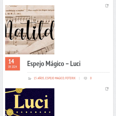
14
Espejo Mágico – Luci
09 2024
15 AÑOS
,
ESPEJO MAGICO
,
FOTERIX
|
0