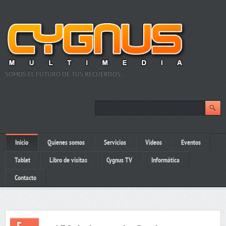
SOMOS EL FUTURO DE TUS RECUERDOS…
Inicio
Quienes somos
Servicios
Videos
Eventos
Tablet
Libro de visitas
Cygnus TV
Informática
Contacto