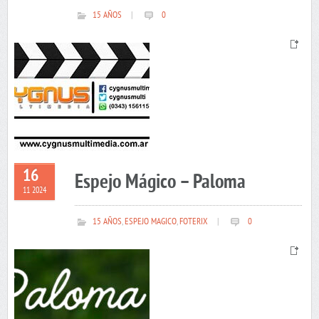
15 AÑOS
|
0
16
Espejo Mágico – Paloma
11 2024
15 AÑOS
,
ESPEJO MAGICO
,
FOTERIX
|
0