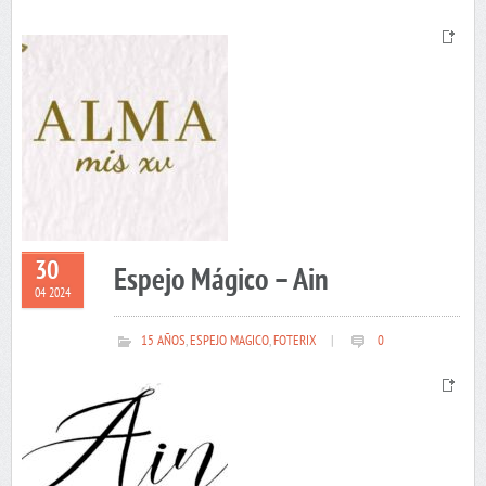
30
Espejo Mágico – Ain
04 2024
15 AÑOS
,
ESPEJO MAGICO
,
FOTERIX
|
0