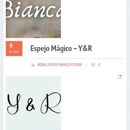
9
Espejo Mágico – Y&R
03 2024
BODAS
,
ESPEJO MAGICO
,
FOTERIX
|
0