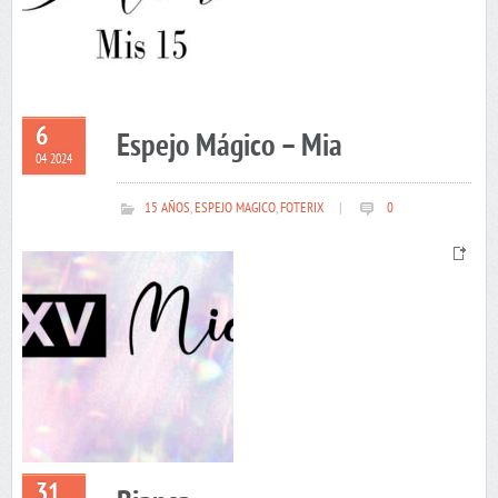
6
Espejo Mágico – Mia
04 2024
15 AÑOS
,
ESPEJO MAGICO
,
FOTERIX
|
0
31