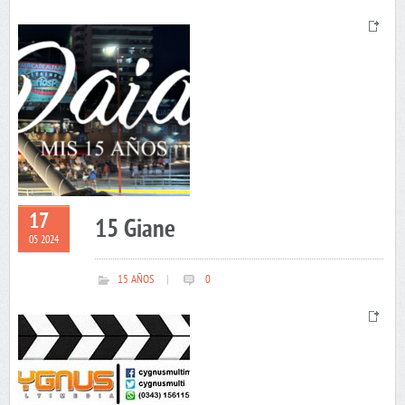
17
15 Giane
05 2024
15 AÑOS
|
0