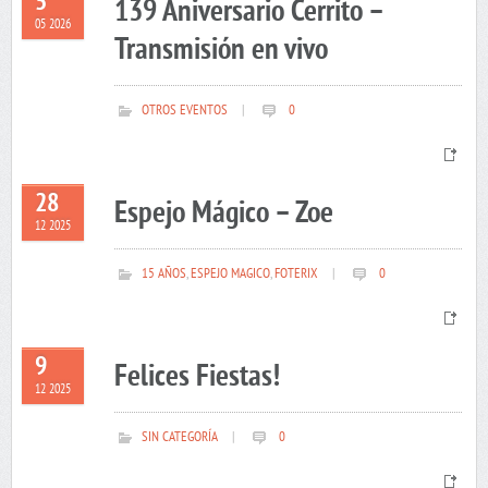
5
139 Aniversario Cerrito –
05 2026
Transmisión en vivo
OTROS EVENTOS
|
0
28
Espejo Mágico – Zoe
12 2025
15 AÑOS
,
ESPEJO MAGICO
,
FOTERIX
|
0
9
Felices Fiestas!
12 2025
SIN CATEGORÍA
|
0