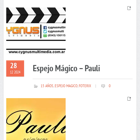
28
Espejo Mágico – Pauli
12 2024
15 AÑOS
,
ESPEJO MAGICO
,
FOTERIX
|
0