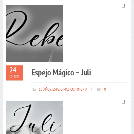
24
Espejo Mágico – Juli
05 2025
15 AÑOS
,
ESPEJO MAGICO
,
FOTERIX
|
0