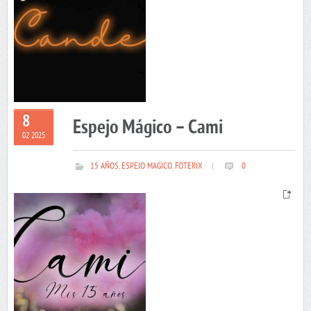
8
Espejo Mágico – Cami
02 2025
15 AÑOS
,
ESPEJO MAGICO
,
FOTERIX
|
0