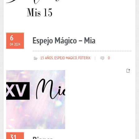
6
Espejo Mágico – Mia
04 2024
15 AÑOS
,
ESPEJO MAGICO
,
FOTERIX
|
0
31