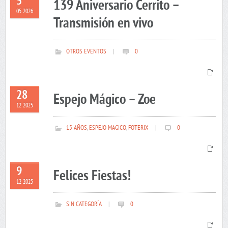
5
139 Aniversario Cerrito –
05 2026
Transmisión en vivo
OTROS EVENTOS
|
0
28
Espejo Mágico – Zoe
12 2025
15 AÑOS
,
ESPEJO MAGICO
,
FOTERIX
|
0
9
Felices Fiestas!
12 2025
SIN CATEGORÍA
|
0