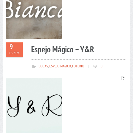
9
Espejo Mágico – Y&R
03 2024
BODAS
,
ESPEJO MAGICO
,
FOTERIX
|
0