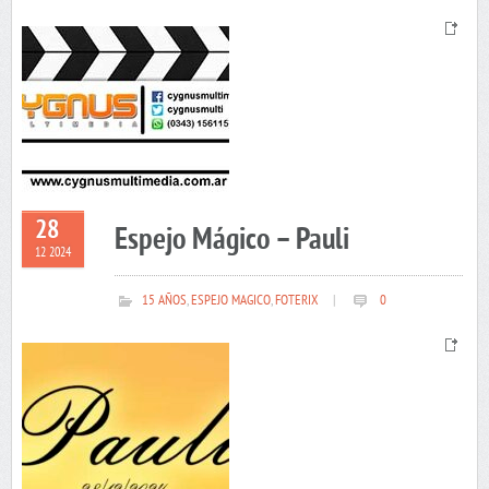
28
Espejo Mágico – Pauli
12 2024
15 AÑOS
,
ESPEJO MAGICO
,
FOTERIX
|
0