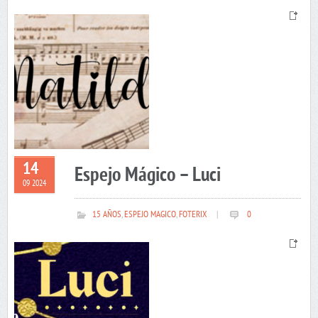
14
Espejo Mágico – Luci
09 2024
15 AÑOS
,
ESPEJO MAGICO
,
FOTERIX
|
0