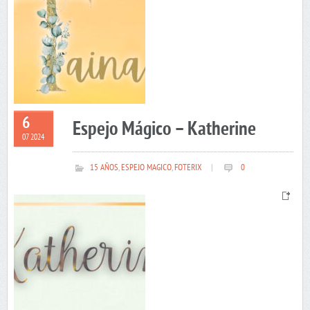
6
Espejo Mágico – Katherine
07 2024
15 AÑOS
,
ESPEJO MAGICO
,
FOTERIX
|
0