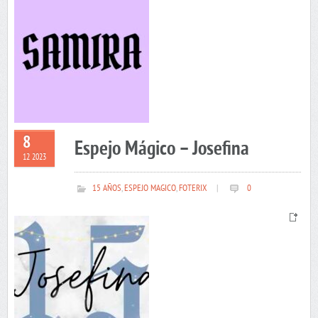
8
Espejo Mágico – Josefina
12 2023
15 AÑOS
,
ESPEJO MAGICO
,
FOTERIX
|
0