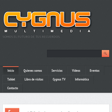
SOMOS EL FUTURO DE TUS RECUERDOS…
Inicio
Quienes somos
Servicios
Videos
Eventos
Tablet
Libro de visitas
Cygnus TV
Informática
Contacto