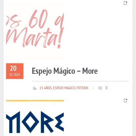
20
Espejo Mágico – More
01 2024
15 AÑOS
,
ESPEJO MAGICO
,
FOTERIX
|
0