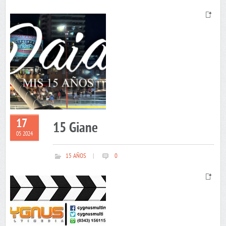
17
15 Giane
05 2024
15 AÑOS
|
0