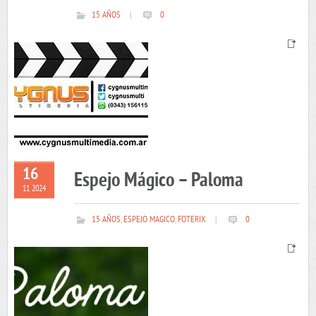
15 AÑOS
|
0
16
Espejo Mágico – Paloma
11 2024
15 AÑOS
,
ESPEJO MAGICO
,
FOTERIX
|
0