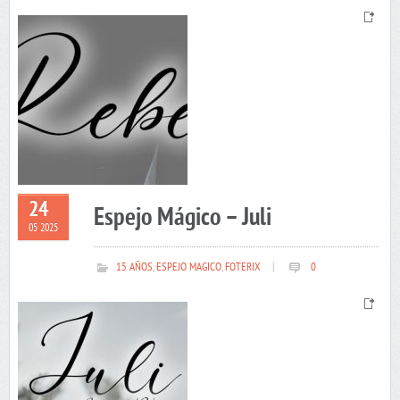
24
Espejo Mágico – Juli
05 2025
15 AÑOS
,
ESPEJO MAGICO
,
FOTERIX
|
0