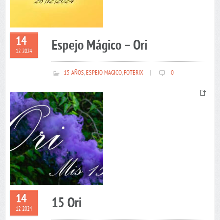
14
Espejo Mágico – Ori
12 2024
15 AÑOS
,
ESPEJO MAGICO
,
FOTERIX
|
0
14
15 Ori
12 2024