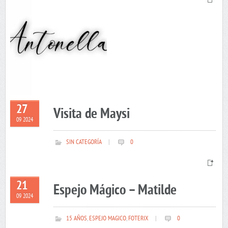
27
Visita de Maysi
09 2024
SIN CATEGORÍA
|
0
21
Espejo Mágico – Matilde
09 2024
15 AÑOS
,
ESPEJO MAGICO
,
FOTERIX
|
0