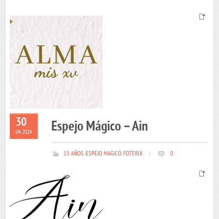
30
Espejo Mágico – Ain
04 2024
15 AÑOS
,
ESPEJO MAGICO
,
FOTERIX
|
0