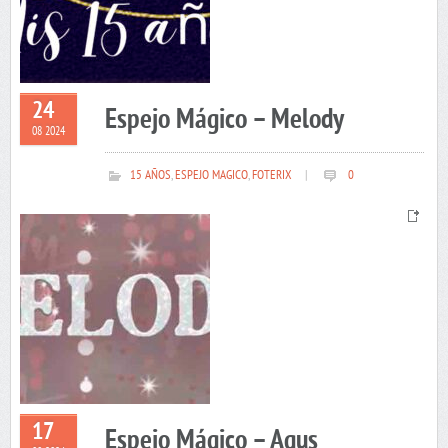
24
Espejo Mágico – Melody
08 2024
15 AÑOS
,
ESPEJO MAGICO
,
FOTERIX
|
0
17
Espejo Mágico – Agus