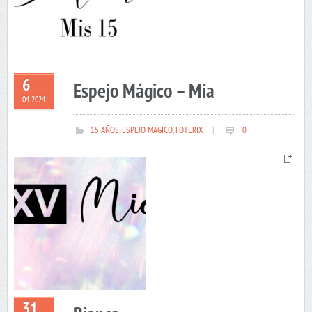
6
Espejo Mágico – Mia
04 2024
15 AÑOS
,
ESPEJO MAGICO
,
FOTERIX
|
0
31