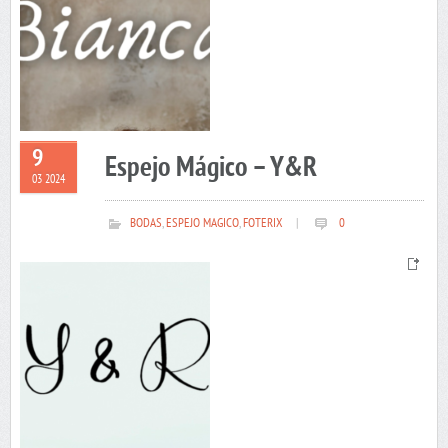
9
Espejo Mágico – Y&R
03 2024
BODAS
,
ESPEJO MAGICO
,
FOTERIX
|
0