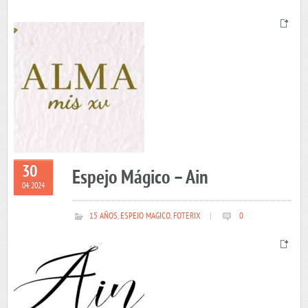
30
Espejo Mágico – Ain
04 2024
15 AÑOS
,
ESPEJO MAGICO
,
FOTERIX
|
0