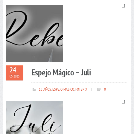
24
Espejo Mágico – Juli
05 2025
15 AÑOS
,
ESPEJO MAGICO
,
FOTERIX
|
0