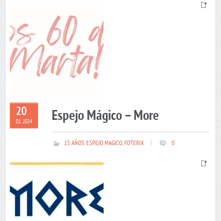
20
Espejo Mágico – More
01 2024
15 AÑOS
,
ESPEJO MAGICO
,
FOTERIX
|
0