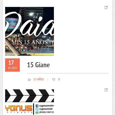
17
15 Giane
05 2024
15 AÑOS
|
0