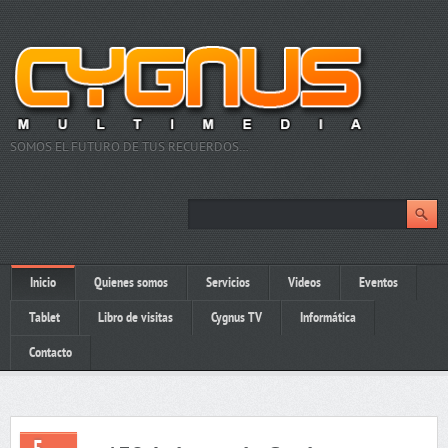
SOMOS EL FUTURO DE TUS RECUERDOS…
Inicio
Quienes somos
Servicios
Videos
Eventos
Tablet
Libro de visitas
Cygnus TV
Informática
Contacto