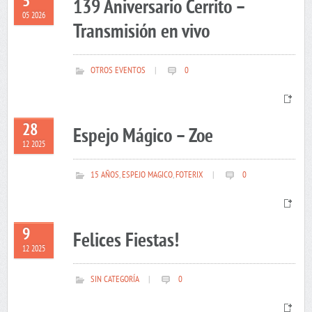
5
139 Aniversario Cerrito –
05 2026
Transmisión en vivo
OTROS EVENTOS
|
0
28
Espejo Mágico – Zoe
12 2025
15 AÑOS
,
ESPEJO MAGICO
,
FOTERIX
|
0
9
Felices Fiestas!
12 2025
SIN CATEGORÍA
|
0