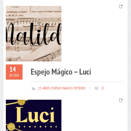
14
Espejo Mágico – Luci
09 2024
15 AÑOS
,
ESPEJO MAGICO
,
FOTERIX
|
0