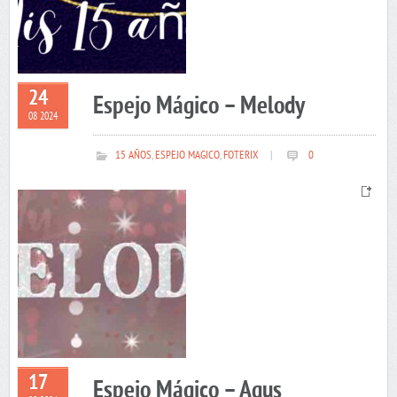
24
Espejo Mágico – Melody
08 2024
15 AÑOS
,
ESPEJO MAGICO
,
FOTERIX
|
0
17
Espejo Mágico – Agus