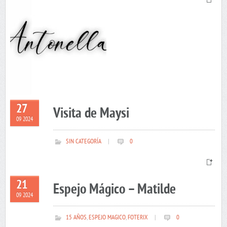
27
Visita de Maysi
09 2024
SIN CATEGORÍA
|
0
21
Espejo Mágico – Matilde
09 2024
15 AÑOS
,
ESPEJO MAGICO
,
FOTERIX
|
0