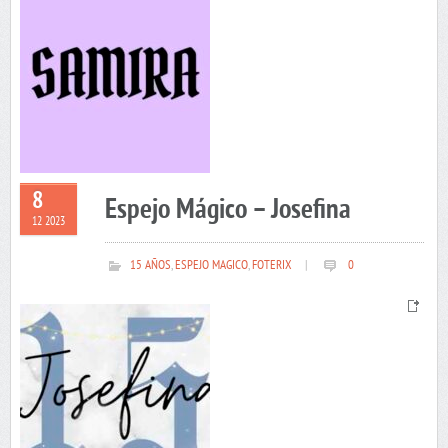
8
Espejo Mágico – Josefina
12 2023
15 AÑOS
,
ESPEJO MAGICO
,
FOTERIX
|
0