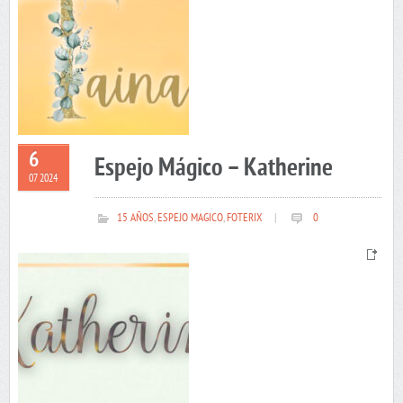
6
Espejo Mágico – Katherine
07 2024
15 AÑOS
,
ESPEJO MAGICO
,
FOTERIX
|
0