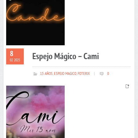
8
Espejo Mágico – Cami
02 2025
15 AÑOS
,
ESPEJO MAGICO
,
FOTERIX
|
0