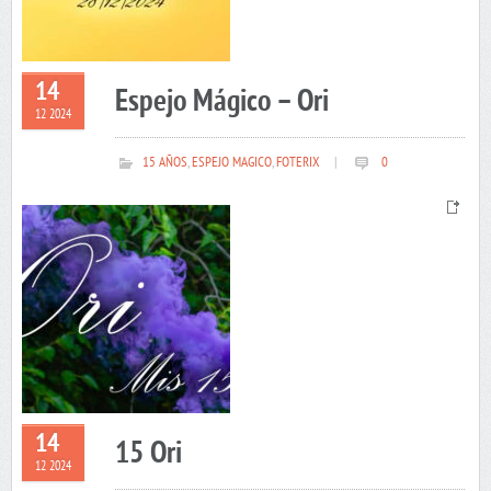
14
Espejo Mágico – Ori
12 2024
15 AÑOS
,
ESPEJO MAGICO
,
FOTERIX
|
0
14
15 Ori
12 2024