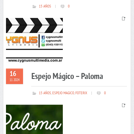
15 AÑOS
|
0
16
Espejo Mágico – Paloma
11 2024
15 AÑOS
,
ESPEJO MAGICO
,
FOTERIX
|
0