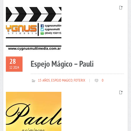
28
Espejo Mágico – Pauli
12 2024
15 AÑOS
,
ESPEJO MAGICO
,
FOTERIX
|
0