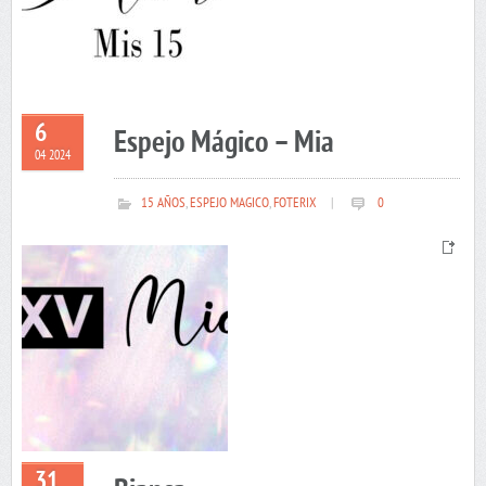
6
Espejo Mágico – Mia
04 2024
15 AÑOS
,
ESPEJO MAGICO
,
FOTERIX
|
0
31