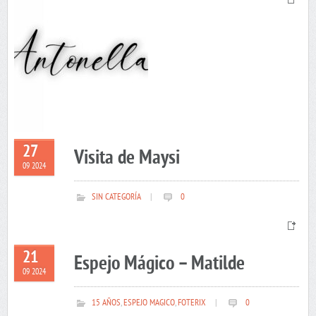
27
Visita de Maysi
09 2024
SIN CATEGORÍA
|
0
21
Espejo Mágico – Matilde
09 2024
15 AÑOS
,
ESPEJO MAGICO
,
FOTERIX
|
0