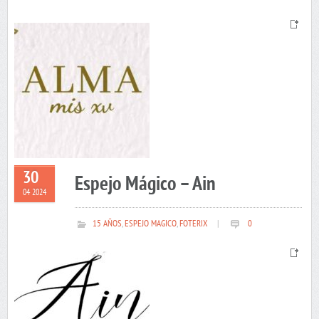
30
Espejo Mágico – Ain
04 2024
15 AÑOS
,
ESPEJO MAGICO
,
FOTERIX
|
0