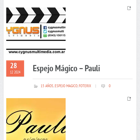
28
Espejo Mágico – Pauli
12 2024
15 AÑOS
,
ESPEJO MAGICO
,
FOTERIX
|
0