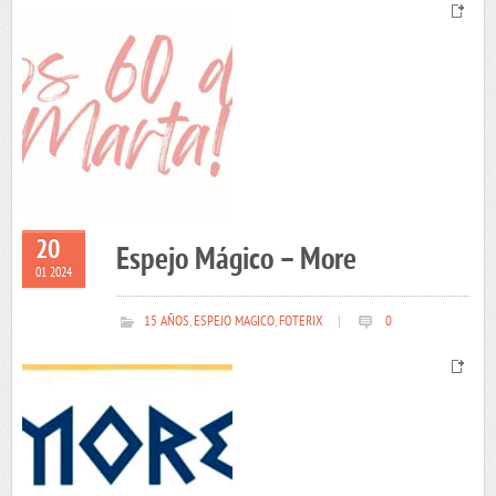
20
Espejo Mágico – More
01 2024
15 AÑOS
,
ESPEJO MAGICO
,
FOTERIX
|
0