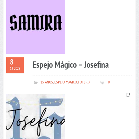
8
Espejo Mágico – Josefina
12 2023
15 AÑOS
,
ESPEJO MAGICO
,
FOTERIX
|
0