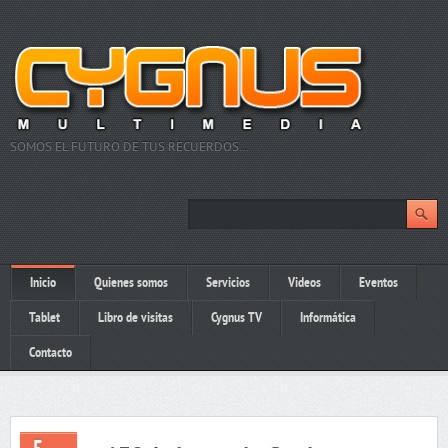
SOMOS EL FUTURO DE TUS RECUERDOS…
Inicio
Quienes somos
Servicios
Videos
Eventos
Tablet
Libro de visitas
Cygnus TV
Informática
Contacto