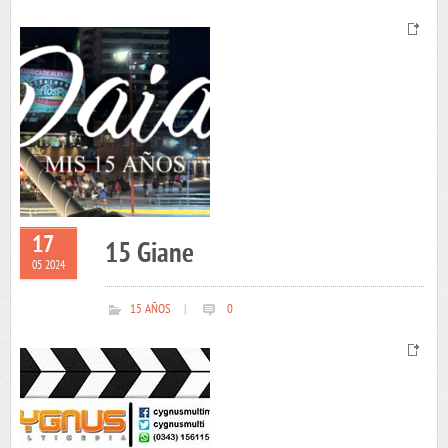
17
15 Giane
05 2024
15 AÑOS
|
0