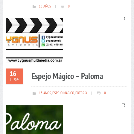
15 AÑOS
|
0
16
Espejo Mágico – Paloma
11 2024
15 AÑOS
,
ESPEJO MAGICO
,
FOTERIX
|
0