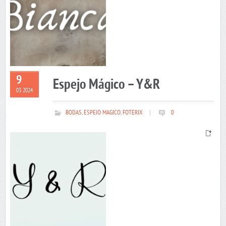
9
Espejo Mágico – Y&R
03 2024
BODAS
,
ESPEJO MAGICO
,
FOTERIX
|
0