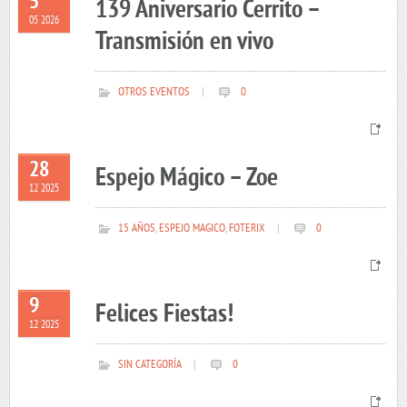
5
139 Aniversario Cerrito –
05 2026
Transmisión en vivo
OTROS EVENTOS
|
0
28
Espejo Mágico – Zoe
12 2025
15 AÑOS
,
ESPEJO MAGICO
,
FOTERIX
|
0
9
Felices Fiestas!
12 2025
SIN CATEGORÍA
|
0