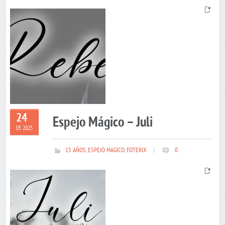
24
Espejo Mágico – Juli
05 2025
15 AÑOS
,
ESPEJO MAGICO
,
FOTERIX
|
0