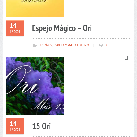
14
Espejo Mágico – Ori
12 2024
15 AÑOS
,
ESPEJO MAGICO
,
FOTERIX
|
0
14
15 Ori
12 2024