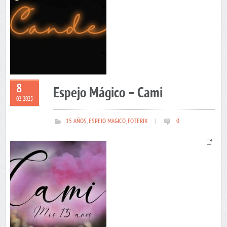
8
Espejo Mágico – Cami
02 2025
15 AÑOS
,
ESPEJO MAGICO
,
FOTERIX
|
0