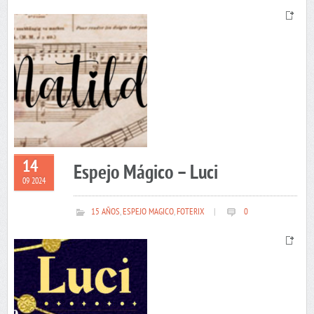
14
Espejo Mágico – Luci
09 2024
15 AÑOS
,
ESPEJO MAGICO
,
FOTERIX
|
0