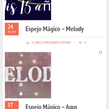
24
Espejo Mágico – Melody
08 2024
15 AÑOS
,
ESPEJO MAGICO
,
FOTERIX
|
0
17
Espejo Mágico – Agus