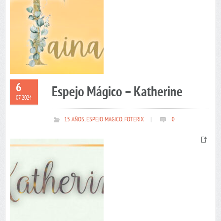
6
Espejo Mágico – Katherine
07 2024
15 AÑOS
,
ESPEJO MAGICO
,
FOTERIX
|
0