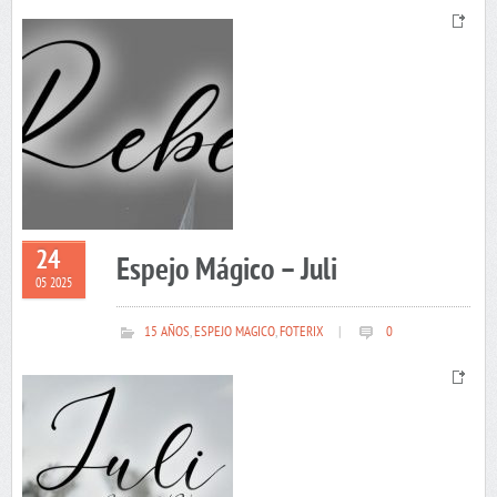
24
Espejo Mágico – Juli
05 2025
15 AÑOS
,
ESPEJO MAGICO
,
FOTERIX
|
0