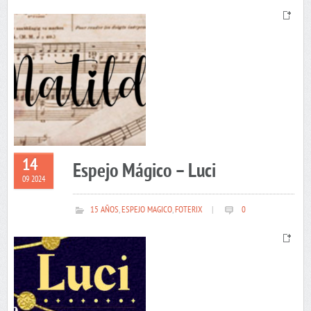
14
Espejo Mágico – Luci
09 2024
15 AÑOS
,
ESPEJO MAGICO
,
FOTERIX
|
0