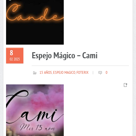
8
Espejo Mágico – Cami
02 2025
15 AÑOS
,
ESPEJO MAGICO
,
FOTERIX
|
0