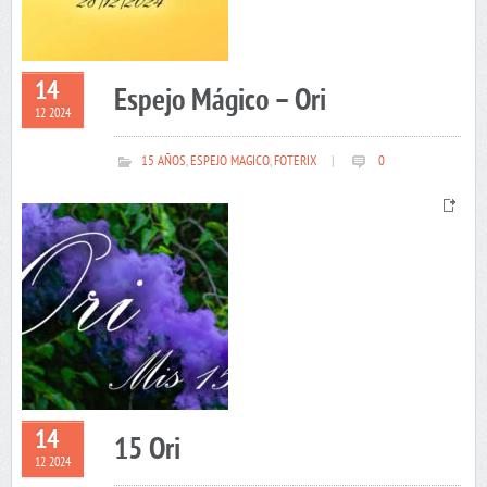
14
Espejo Mágico – Ori
12 2024
15 AÑOS
,
ESPEJO MAGICO
,
FOTERIX
|
0
14
15 Ori
12 2024