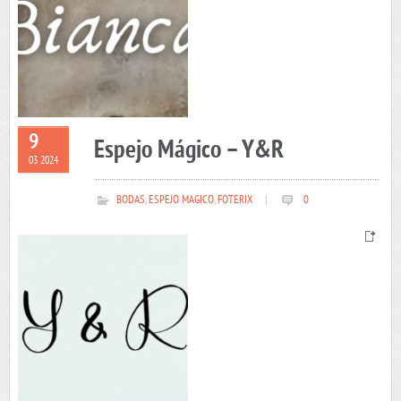
9
Espejo Mágico – Y&R
03 2024
BODAS
,
ESPEJO MAGICO
,
FOTERIX
|
0