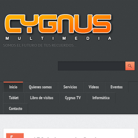
SOMOS EL FUTURO DE TUS RECUERDOS…
Inicio
Quienes somos
Servicios
Videos
Eventos
Tablet
Libro de visitas
Cygnus TV
Informática
Contacto