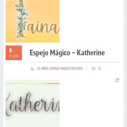
6
Espejo Mágico – Katherine
07 2024
15 AÑOS
,
ESPEJO MAGICO
,
FOTERIX
|
0