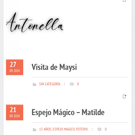
27
Visita de Maysi
09 2024
SIN CATEGORÍA
|
0
21
Espejo Mágico – Matilde
09 2024
15 AÑOS
,
ESPEJO MAGICO
,
FOTERIX
|
0