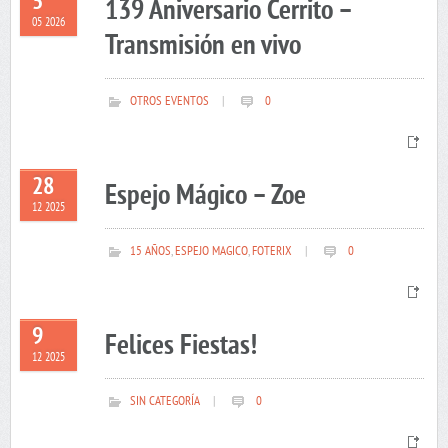
5
139 Aniversario Cerrito –
05 2026
Transmisión en vivo
OTROS EVENTOS
|
0
28
Espejo Mágico – Zoe
12 2025
15 AÑOS
,
ESPEJO MAGICO
,
FOTERIX
|
0
9
Felices Fiestas!
12 2025
SIN CATEGORÍA
|
0