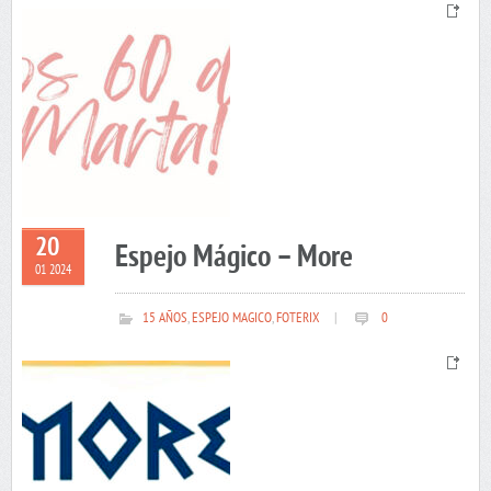
20
Espejo Mágico – More
01 2024
15 AÑOS
,
ESPEJO MAGICO
,
FOTERIX
|
0