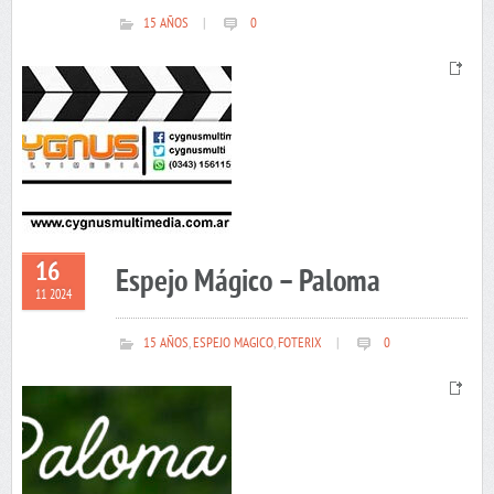
15 AÑOS
|
0
16
Espejo Mágico – Paloma
11 2024
15 AÑOS
,
ESPEJO MAGICO
,
FOTERIX
|
0