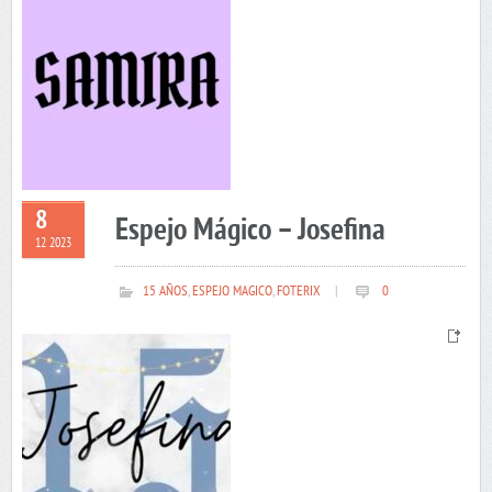
8
Espejo Mágico – Josefina
12 2023
15 AÑOS
,
ESPEJO MAGICO
,
FOTERIX
|
0