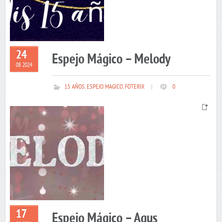
24
Espejo Mágico – Melody
08 2024
15 AÑOS
,
ESPEJO MAGICO
,
FOTERIX
|
0
17
Espejo Mágico – Agus