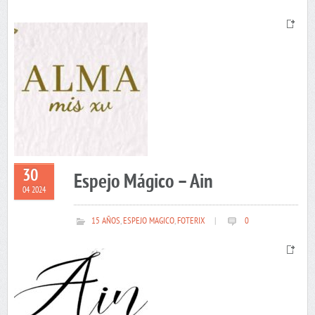
30
Espejo Mágico – Ain
04 2024
15 AÑOS
,
ESPEJO MAGICO
,
FOTERIX
|
0