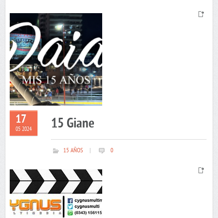
17
15 Giane
05 2024
15 AÑOS
|
0