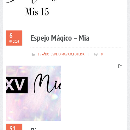
6
Espejo Mágico – Mia
04 2024
15 AÑOS
,
ESPEJO MAGICO
,
FOTERIX
|
0
31