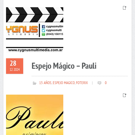
28
Espejo Mágico – Pauli
12 2024
15 AÑOS
,
ESPEJO MAGICO
,
FOTERIX
|
0