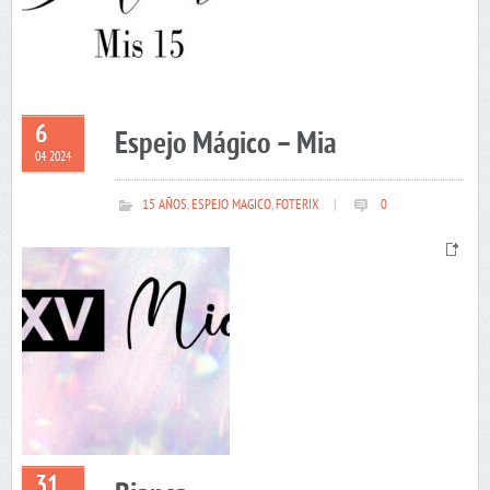
6
Espejo Mágico – Mia
04 2024
15 AÑOS
,
ESPEJO MAGICO
,
FOTERIX
|
0
31