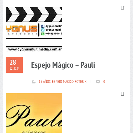
28
Espejo Mágico – Pauli
12 2024
15 AÑOS
,
ESPEJO MAGICO
,
FOTERIX
|
0