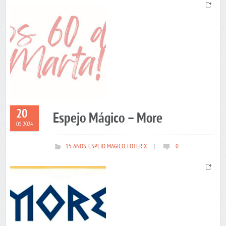
20
Espejo Mágico – More
01 2024
15 AÑOS
,
ESPEJO MAGICO
,
FOTERIX
|
0