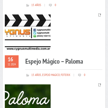
15 AÑOS
|
0
16
Espejo Mágico – Paloma
11 2024
15 AÑOS
,
ESPEJO MAGICO
,
FOTERIX
|
0