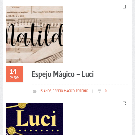
14
Espejo Mágico – Luci
09 2024
15 AÑOS
,
ESPEJO MAGICO
,
FOTERIX
|
0