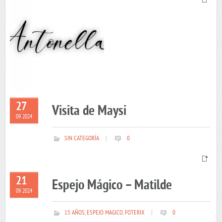
27
Visita de Maysi
09 2024
SIN CATEGORÍA
|
0
21
Espejo Mágico – Matilde
09 2024
15 AÑOS
,
ESPEJO MAGICO
,
FOTERIX
|
0