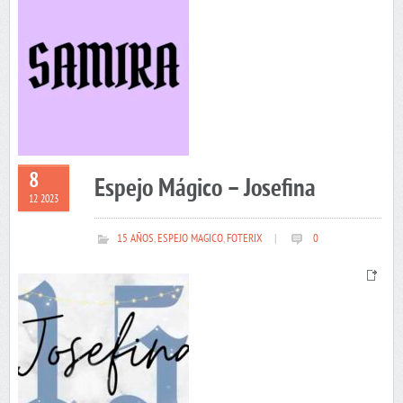
8
Espejo Mágico – Josefina
12 2023
15 AÑOS
,
ESPEJO MAGICO
,
FOTERIX
|
0