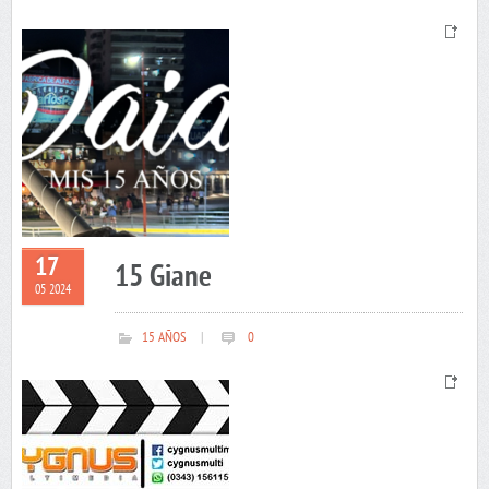
17
15 Giane
05 2024
15 AÑOS
|
0