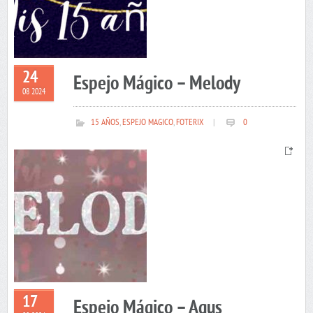
24
Espejo Mágico – Melody
08 2024
15 AÑOS
,
ESPEJO MAGICO
,
FOTERIX
|
0
17
Espejo Mágico – Agus