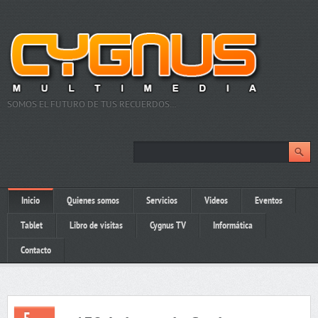
SOMOS EL FUTURO DE TUS RECUERDOS…
Inicio
Quienes somos
Servicios
Videos
Eventos
Tablet
Libro de visitas
Cygnus TV
Informática
Contacto