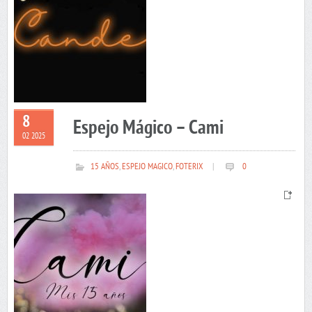
8
Espejo Mágico – Cami
02 2025
15 AÑOS
,
ESPEJO MAGICO
,
FOTERIX
|
0