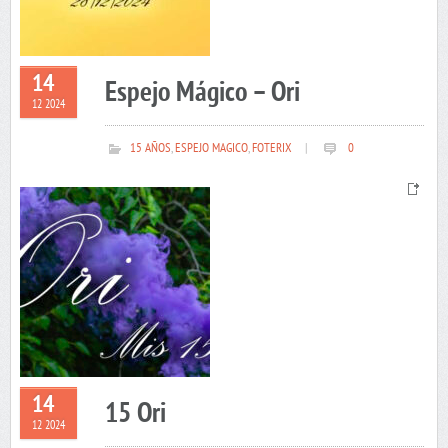
14
Espejo Mágico – Ori
12 2024
15 AÑOS
,
ESPEJO MAGICO
,
FOTERIX
|
0
14
15 Ori
12 2024