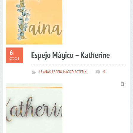
6
Espejo Mágico – Katherine
07 2024
15 AÑOS
,
ESPEJO MAGICO
,
FOTERIX
|
0