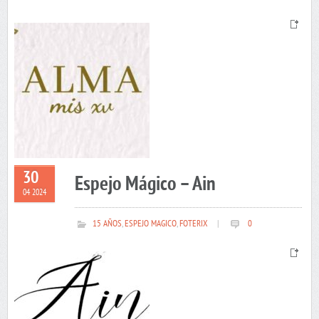
30
Espejo Mágico – Ain
04 2024
15 AÑOS
,
ESPEJO MAGICO
,
FOTERIX
|
0