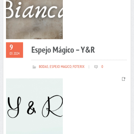
9
Espejo Mágico – Y&R
03 2024
BODAS
,
ESPEJO MAGICO
,
FOTERIX
|
0