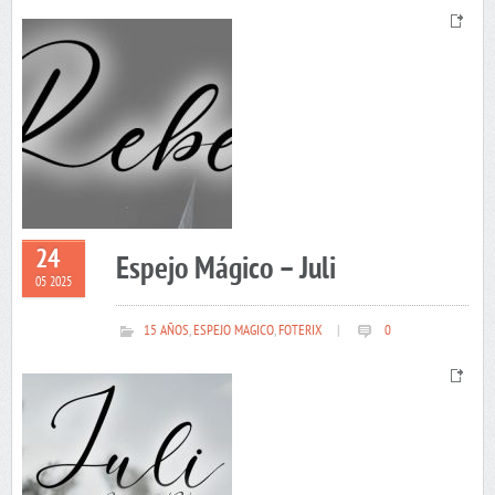
24
Espejo Mágico – Juli
05 2025
15 AÑOS
,
ESPEJO MAGICO
,
FOTERIX
|
0