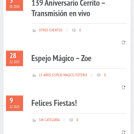
5
139 Aniversario Cerrito –
05 2026
Transmisión en vivo
OTROS EVENTOS
|
0
28
Espejo Mágico – Zoe
12 2025
15 AÑOS
,
ESPEJO MAGICO
,
FOTERIX
|
0
9
Felices Fiestas!
12 2025
SIN CATEGORÍA
|
0