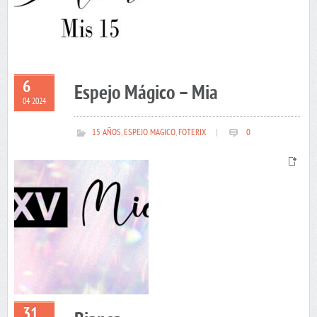
6
Espejo Mágico – Mia
04 2024
15 AÑOS
,
ESPEJO MAGICO
,
FOTERIX
|
0
31