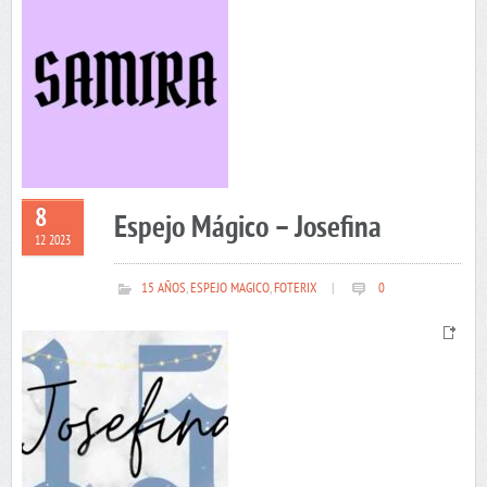
8
Espejo Mágico – Josefina
12 2023
15 AÑOS
,
ESPEJO MAGICO
,
FOTERIX
|
0