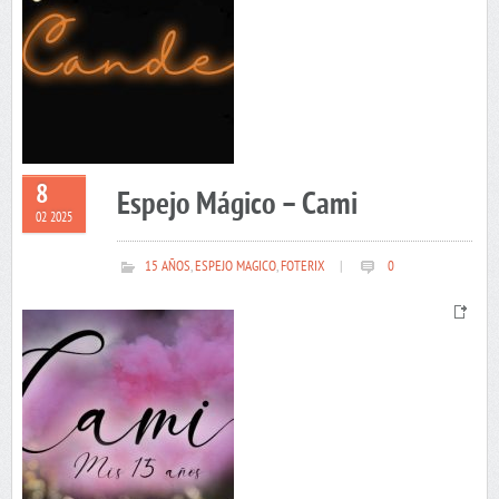
8
Espejo Mágico – Cami
02 2025
15 AÑOS
,
ESPEJO MAGICO
,
FOTERIX
|
0