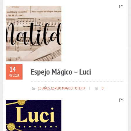
14
Espejo Mágico – Luci
09 2024
15 AÑOS
,
ESPEJO MAGICO
,
FOTERIX
|
0