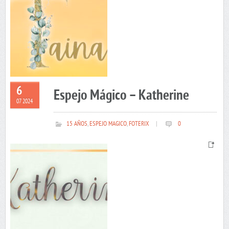
6
Espejo Mágico – Katherine
07 2024
15 AÑOS
,
ESPEJO MAGICO
,
FOTERIX
|
0