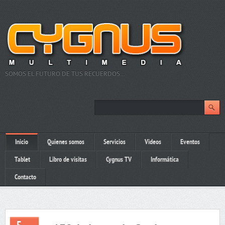
SOMOS EL FUTURO DE TUS RECUERDOS…
Inicio
Quienes somos
Servicios
Videos
Eventos
Tablet
Libro de visitas
Cygnus TV
Informática
Contacto