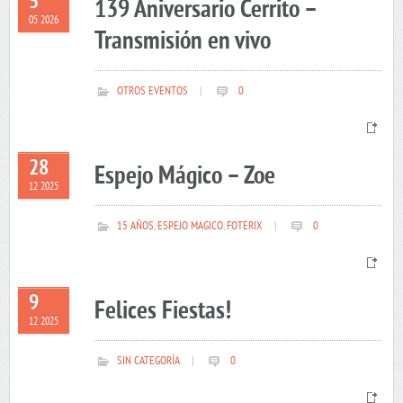
5
139 Aniversario Cerrito –
05 2026
Transmisión en vivo
OTROS EVENTOS
|
0
28
Espejo Mágico – Zoe
12 2025
15 AÑOS
,
ESPEJO MAGICO
,
FOTERIX
|
0
9
Felices Fiestas!
12 2025
SIN CATEGORÍA
|
0