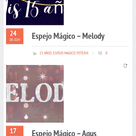
24
Espejo Mágico – Melody
08 2024
15 AÑOS
,
ESPEJO MAGICO
,
FOTERIX
|
0
17
Espejo Mágico – Agus