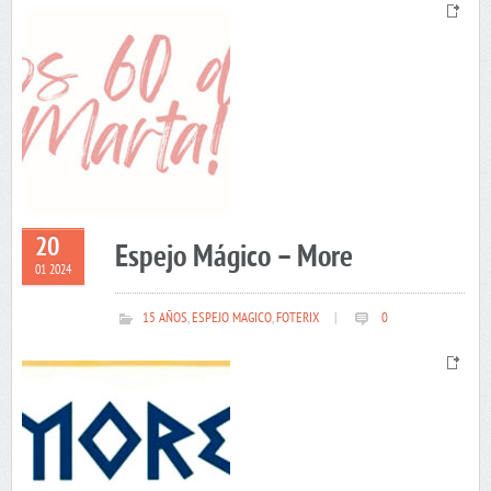
20
Espejo Mágico – More
01 2024
15 AÑOS
,
ESPEJO MAGICO
,
FOTERIX
|
0