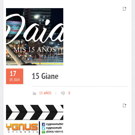
17
15 Giane
05 2024
15 AÑOS
|
0