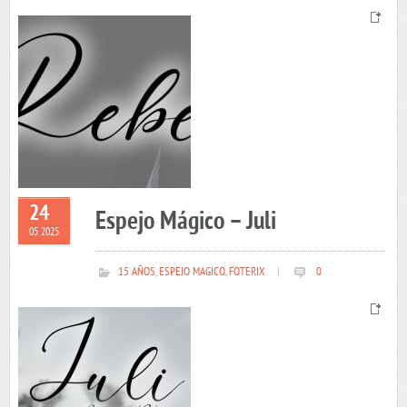
24
Espejo Mágico – Juli
05 2025
15 AÑOS
,
ESPEJO MAGICO
,
FOTERIX
|
0