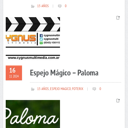
15 AÑOS
|
0
16
Espejo Mágico – Paloma
11 2024
15 AÑOS
,
ESPEJO MAGICO
,
FOTERIX
|
0