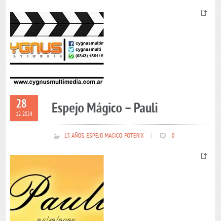
28
Espejo Mágico – Pauli
12 2024
15 AÑOS
,
ESPEJO MAGICO
,
FOTERIX
|
0