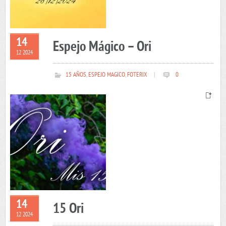
14
Espejo Mágico – Ori
12 2024
15 AÑOS
,
ESPEJO MAGICO
,
FOTERIX
|
0
14
15 Ori
12 2024