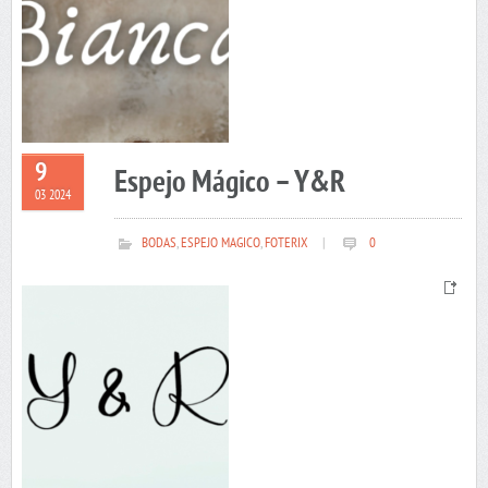
9
Espejo Mágico – Y&R
03 2024
BODAS
,
ESPEJO MAGICO
,
FOTERIX
|
0