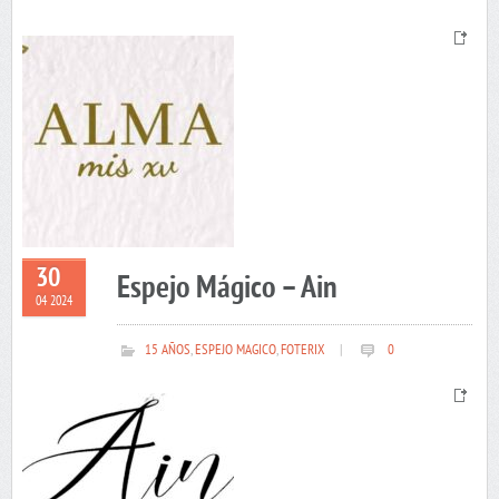
30
Espejo Mágico – Ain
04 2024
15 AÑOS
,
ESPEJO MAGICO
,
FOTERIX
|
0