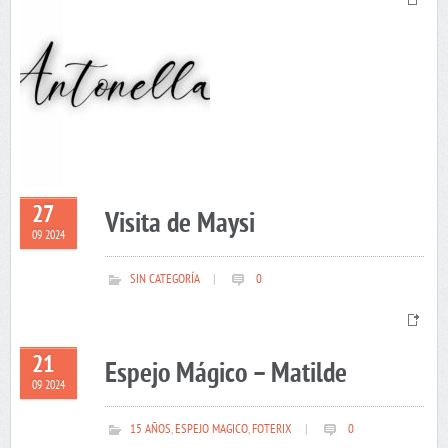
27
Visita de Maysi
09 2024
SIN CATEGORÍA
|
0
21
Espejo Mágico – Matilde
09 2024
15 AÑOS
,
ESPEJO MAGICO
,
FOTERIX
|
0