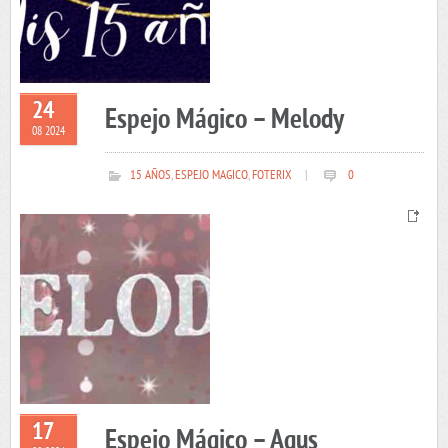
24
Espejo Mágico – Melody
08 2024
15 AÑOS
,
ESPEJO MAGICO
,
FOTERIX
|
0
17
Espejo Mágico – Agus