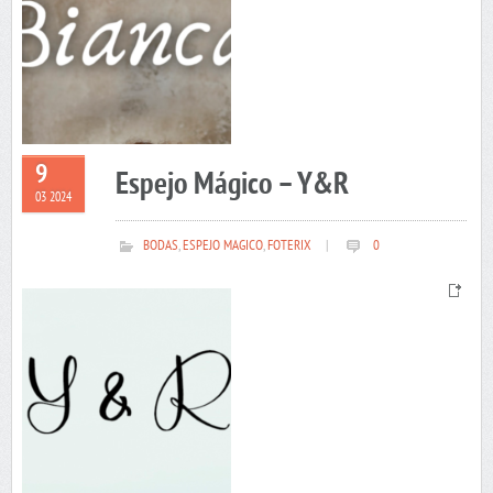
9
Espejo Mágico – Y&R
03 2024
BODAS
,
ESPEJO MAGICO
,
FOTERIX
|
0