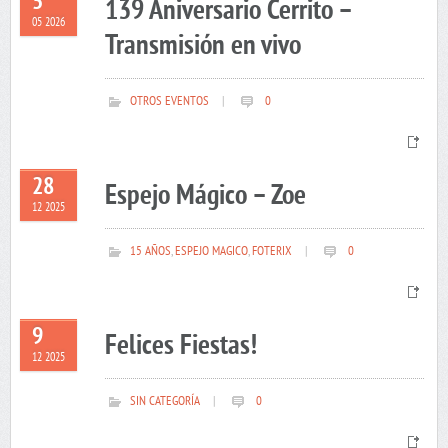
5
139 Aniversario Cerrito –
05 2026
Transmisión en vivo
OTROS EVENTOS
|
0
28
Espejo Mágico – Zoe
12 2025
15 AÑOS
,
ESPEJO MAGICO
,
FOTERIX
|
0
9
Felices Fiestas!
12 2025
SIN CATEGORÍA
|
0