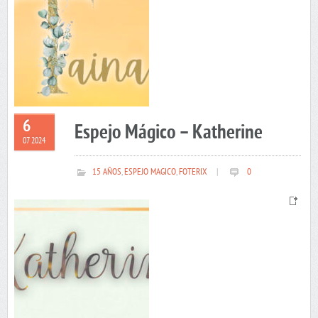
6
Espejo Mágico – Katherine
07 2024
15 AÑOS
,
ESPEJO MAGICO
,
FOTERIX
|
0