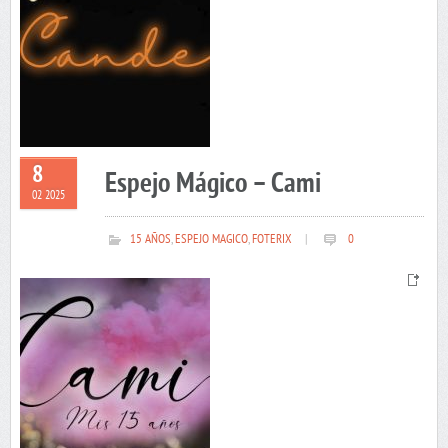
8
Espejo Mágico – Cami
02 2025
15 AÑOS
,
ESPEJO MAGICO
,
FOTERIX
|
0