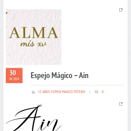
30
Espejo Mágico – Ain
04 2024
15 AÑOS
,
ESPEJO MAGICO
,
FOTERIX
|
0