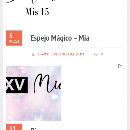
6
Espejo Mágico – Mia
04 2024
15 AÑOS
,
ESPEJO MAGICO
,
FOTERIX
|
0
31