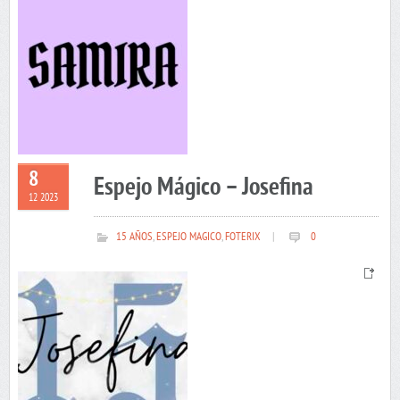
8
Espejo Mágico – Josefina
12 2023
15 AÑOS
,
ESPEJO MAGICO
,
FOTERIX
|
0