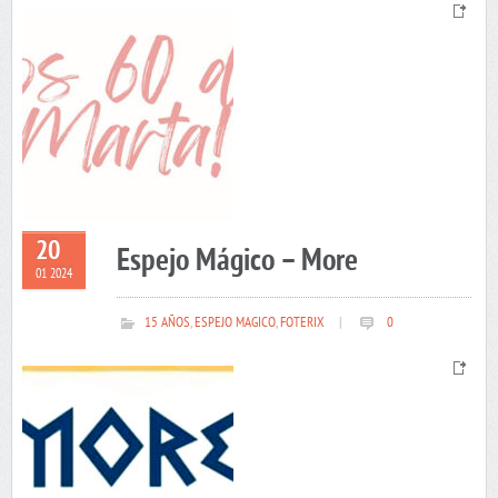
20
Espejo Mágico – More
01 2024
15 AÑOS
,
ESPEJO MAGICO
,
FOTERIX
|
0