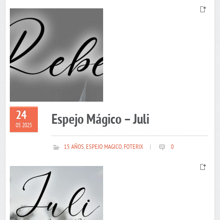
24
Espejo Mágico – Juli
05 2025
15 AÑOS
,
ESPEJO MAGICO
,
FOTERIX
|
0