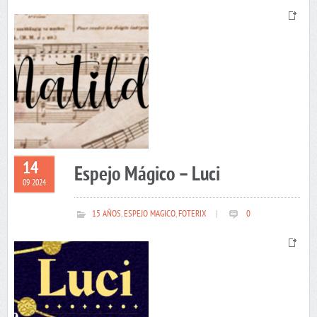
14
Espejo Mágico – Luci
09 2024
15 AÑOS
,
ESPEJO MAGICO
,
FOTERIX
|
0