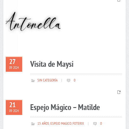
27
Visita de Maysi
09 2024
SIN CATEGORÍA
|
0
21
Espejo Mágico – Matilde
09 2024
15 AÑOS
,
ESPEJO MAGICO
,
FOTERIX
|
0