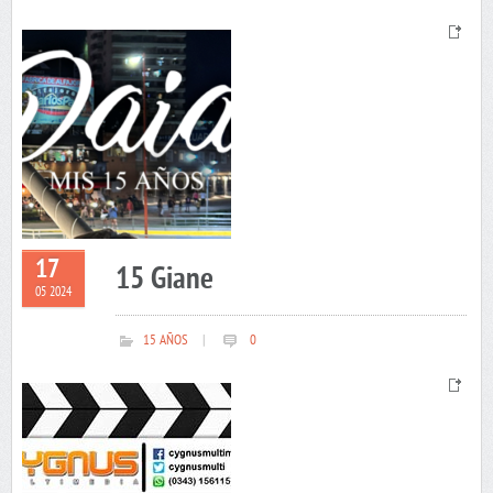
17
15 Giane
05 2024
15 AÑOS
|
0