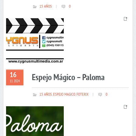
15 AÑOS
|
0
16
Espejo Mágico – Paloma
11 2024
15 AÑOS
,
ESPEJO MAGICO
,
FOTERIX
|
0