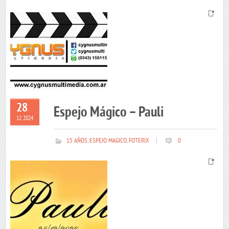
28
Espejo Mágico – Pauli
12 2024
15 AÑOS
,
ESPEJO MAGICO
,
FOTERIX
|
0