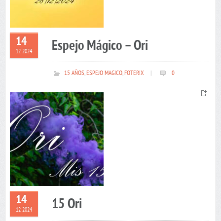
14
Espejo Mágico – Ori
12 2024
15 AÑOS
,
ESPEJO MAGICO
,
FOTERIX
|
0
14
15 Ori
12 2024