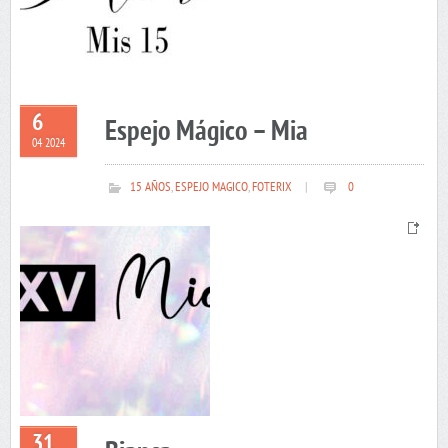
6
Espejo Mágico – Mia
04 2024
15 AÑOS
,
ESPEJO MAGICO
,
FOTERIX
|
0
31