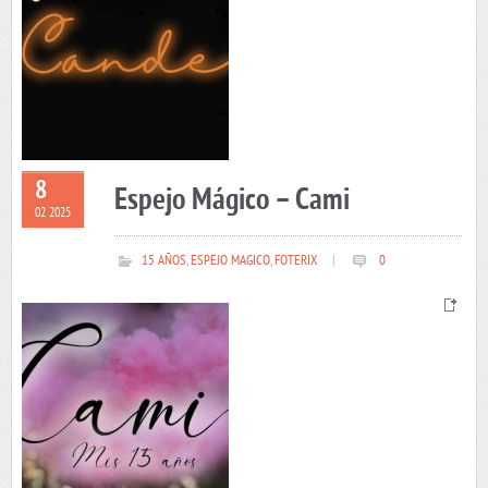
8
Espejo Mágico – Cami
02 2025
15 AÑOS
,
ESPEJO MAGICO
,
FOTERIX
|
0