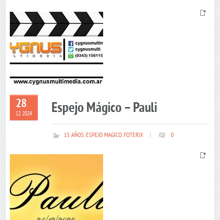
28
Espejo Mágico – Pauli
12 2024
15 AÑOS
,
ESPEJO MAGICO
,
FOTERIX
|
0