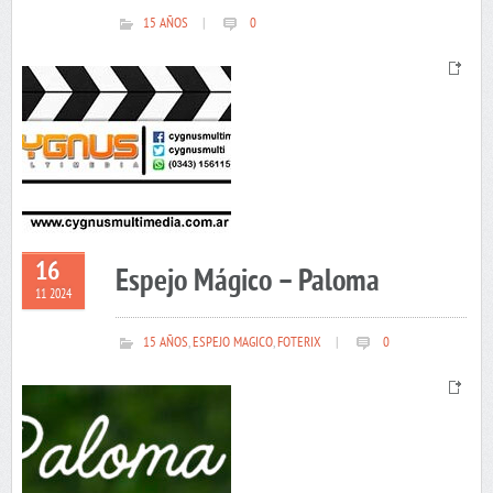
15 AÑOS
|
0
16
Espejo Mágico – Paloma
11 2024
15 AÑOS
,
ESPEJO MAGICO
,
FOTERIX
|
0