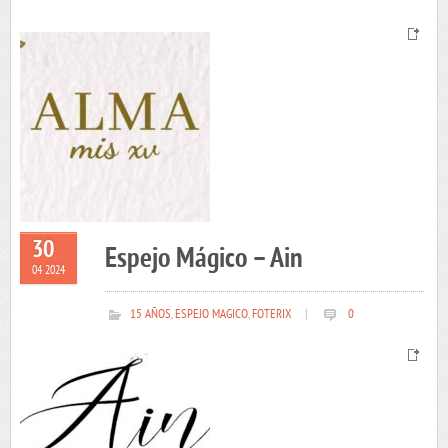
30
Espejo Mágico – Ain
04 2024
15 AÑOS
,
ESPEJO MAGICO
,
FOTERIX
|
0