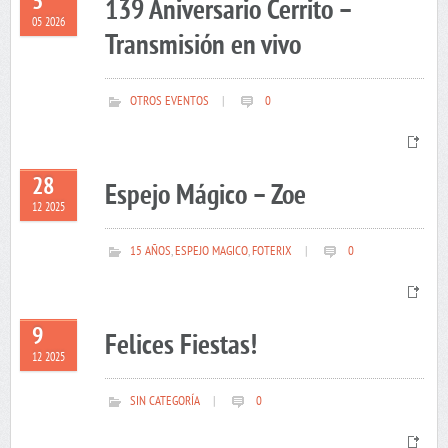
5
139 Aniversario Cerrito –
05 2026
Transmisión en vivo
OTROS EVENTOS
|
0
28
Espejo Mágico – Zoe
12 2025
15 AÑOS
,
ESPEJO MAGICO
,
FOTERIX
|
0
9
Felices Fiestas!
12 2025
SIN CATEGORÍA
|
0