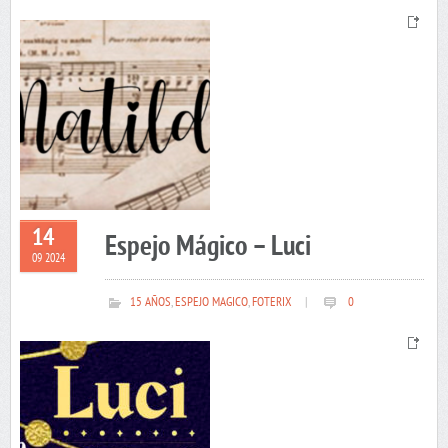
14
Espejo Mágico – Luci
09 2024
15 AÑOS
,
ESPEJO MAGICO
,
FOTERIX
|
0