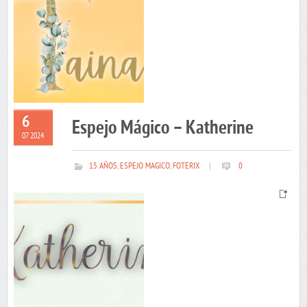
6
Espejo Mágico – Katherine
07 2024
15 AÑOS
,
ESPEJO MAGICO
,
FOTERIX
|
0