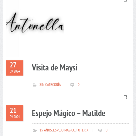
27
Visita de Maysi
09 2024
SIN CATEGORÍA
|
0
21
Espejo Mágico – Matilde
09 2024
15 AÑOS
,
ESPEJO MAGICO
,
FOTERIX
|
0