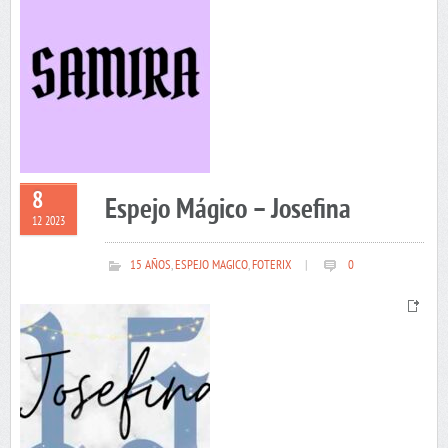
8
Espejo Mágico – Josefina
12 2023
15 AÑOS
,
ESPEJO MAGICO
,
FOTERIX
|
0