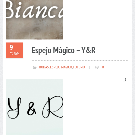
9
Espejo Mágico – Y&R
03 2024
BODAS
,
ESPEJO MAGICO
,
FOTERIX
|
0