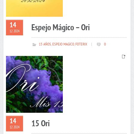
14
Espejo Mágico – Ori
12 2024
15 AÑOS
,
ESPEJO MAGICO
,
FOTERIX
|
0
14
15 Ori
12 2024