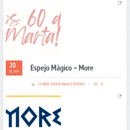
20
Espejo Mágico – More
01 2024
15 AÑOS
,
ESPEJO MAGICO
,
FOTERIX
|
0