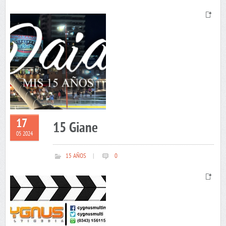
17
15 Giane
05 2024
15 AÑOS
|
0