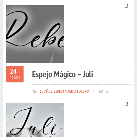
24
Espejo Mágico – Juli
05 2025
15 AÑOS
,
ESPEJO MAGICO
,
FOTERIX
|
0