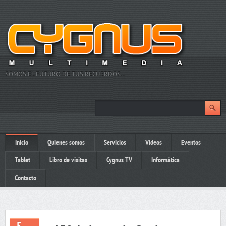
SOMOS EL FUTURO DE TUS RECUERDOS…
Inicio
Quienes somos
Servicios
Videos
Eventos
Tablet
Libro de visitas
Cygnus TV
Informática
Contacto