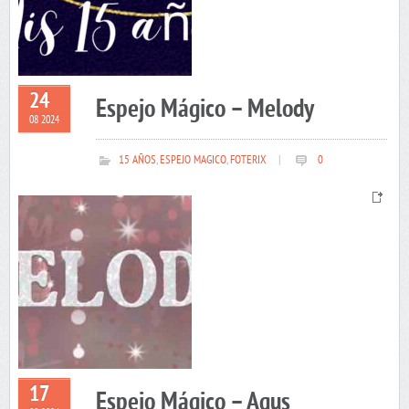
24
Espejo Mágico – Melody
08 2024
15 AÑOS
,
ESPEJO MAGICO
,
FOTERIX
|
0
17
Espejo Mágico – Agus