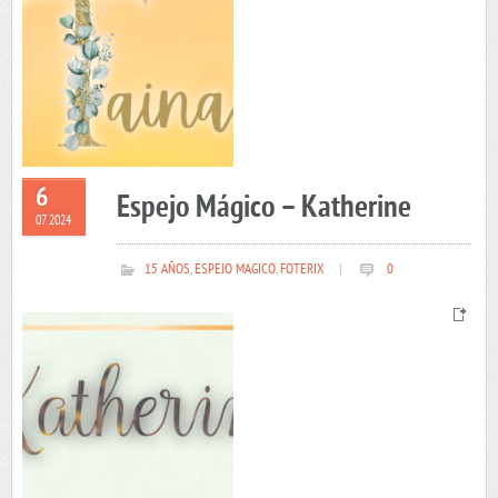
6
Espejo Mágico – Katherine
07 2024
15 AÑOS
,
ESPEJO MAGICO
,
FOTERIX
|
0