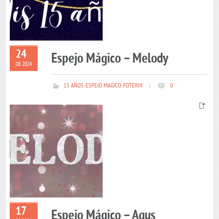
24
Espejo Mágico – Melody
08 2024
15 AÑOS
,
ESPEJO MAGICO
,
FOTERIX
|
0
17
Espejo Mágico – Agus