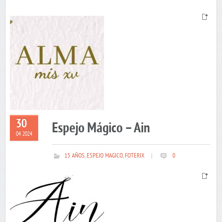
30
Espejo Mágico – Ain
04 2024
15 AÑOS
,
ESPEJO MAGICO
,
FOTERIX
|
0