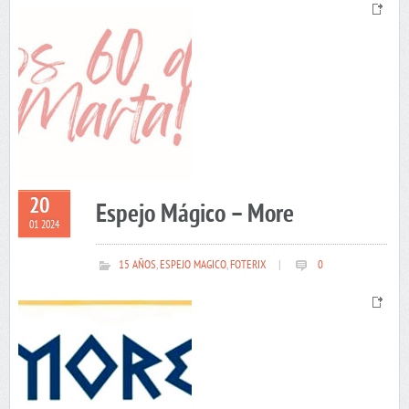
20
Espejo Mágico – More
01 2024
15 AÑOS
,
ESPEJO MAGICO
,
FOTERIX
|
0