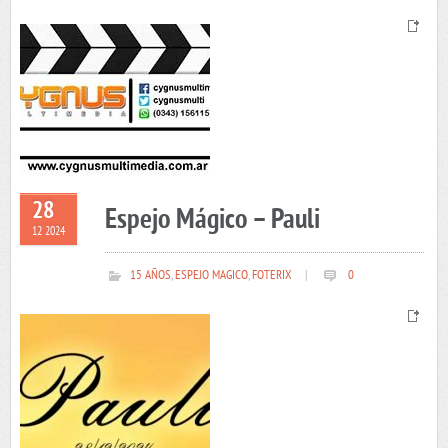
28
Espejo Mágico – Pauli
12 2024
15 AÑOS
,
ESPEJO MAGICO
,
FOTERIX
|
0