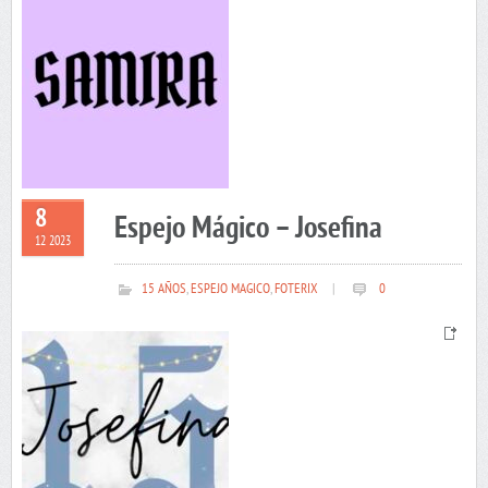
8
Espejo Mágico – Josefina
12 2023
15 AÑOS
,
ESPEJO MAGICO
,
FOTERIX
|
0