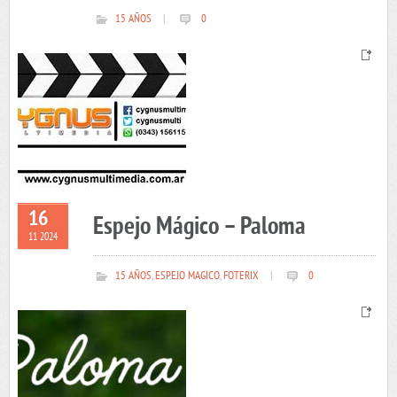
15 AÑOS
|
0
16
Espejo Mágico – Paloma
11 2024
15 AÑOS
,
ESPEJO MAGICO
,
FOTERIX
|
0