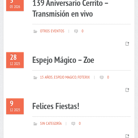
5
139 Aniversario Cerrito –
05 2026
Transmisión en vivo
OTROS EVENTOS
|
0
28
Espejo Mágico – Zoe
12 2025
15 AÑOS
,
ESPEJO MAGICO
,
FOTERIX
|
0
9
Felices Fiestas!
12 2025
SIN CATEGORÍA
|
0