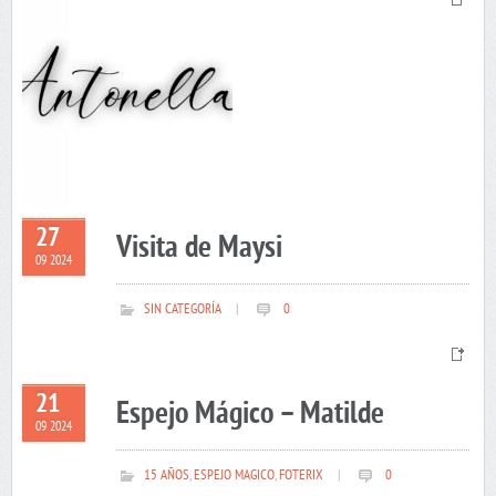
27
Visita de Maysi
09 2024
SIN CATEGORÍA
|
0
21
Espejo Mágico – Matilde
09 2024
15 AÑOS
,
ESPEJO MAGICO
,
FOTERIX
|
0