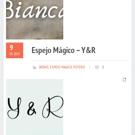
9
Espejo Mágico – Y&R
03 2024
BODAS
,
ESPEJO MAGICO
,
FOTERIX
|
0