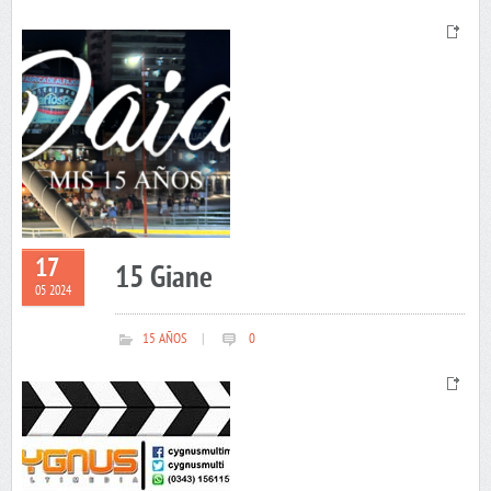
17
15 Giane
05 2024
15 AÑOS
|
0