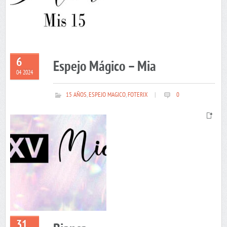
6
Espejo Mágico – Mia
04 2024
15 AÑOS
,
ESPEJO MAGICO
,
FOTERIX
|
0
31