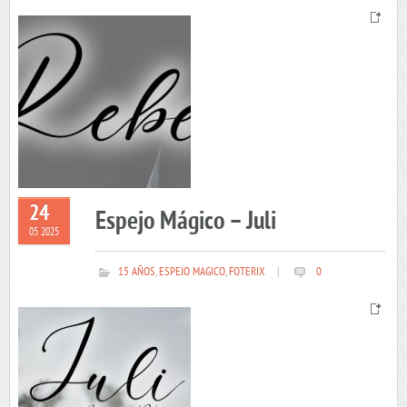
24
Espejo Mágico – Juli
05 2025
15 AÑOS
,
ESPEJO MAGICO
,
FOTERIX
|
0