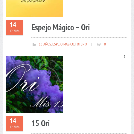
14
Espejo Mágico – Ori
12 2024
15 AÑOS
,
ESPEJO MAGICO
,
FOTERIX
|
0
14
15 Ori
12 2024