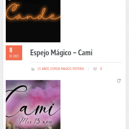
8
Espejo Mágico – Cami
02 2025
15 AÑOS
,
ESPEJO MAGICO
,
FOTERIX
|
0