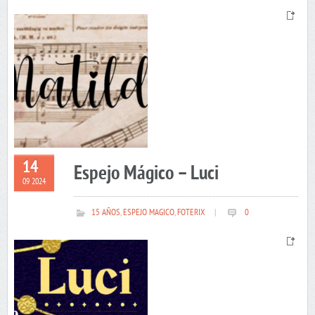
14
Espejo Mágico – Luci
09 2024
15 AÑOS
,
ESPEJO MAGICO
,
FOTERIX
|
0