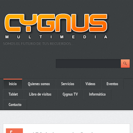
SOMOS EL FUTURO DE TUS RECUERDOS…
Inicio
Quienes somos
Servicios
Videos
Eventos
Tablet
Libro de visitas
Cygnus TV
Informática
Contacto