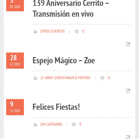
5
139 Aniversario Cerrito –
05 2026
Transmisión en vivo
OTROS EVENTOS
|
0
28
Espejo Mágico – Zoe
12 2025
15 AÑOS
,
ESPEJO MAGICO
,
FOTERIX
|
0
9
Felices Fiestas!
12 2025
SIN CATEGORÍA
|
0