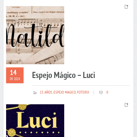
14
Espejo Mágico – Luci
09 2024
15 AÑOS
,
ESPEJO MAGICO
,
FOTERIX
|
0