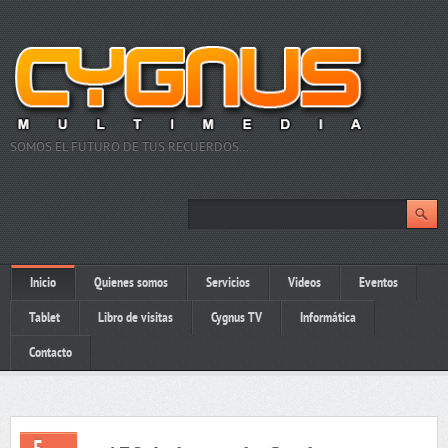
SOMOS EL FUTURO DE TUS RECUERDOS…
Inicio
Quienes somos
Servicios
Videos
Eventos
Tablet
Libro de visitas
Cygnus TV
Informática
Contacto