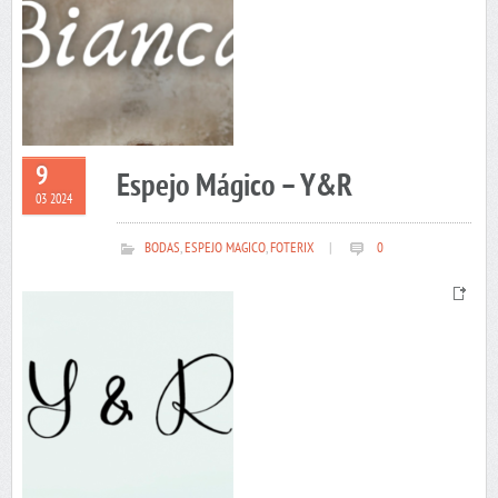
9
Espejo Mágico – Y&R
03 2024
BODAS
,
ESPEJO MAGICO
,
FOTERIX
|
0