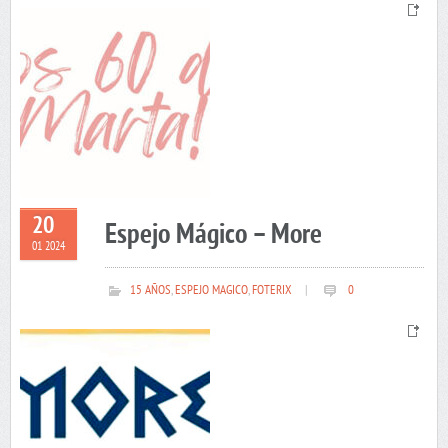
20
Espejo Mágico – More
01 2024
15 AÑOS
,
ESPEJO MAGICO
,
FOTERIX
|
0