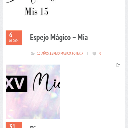
6
Espejo Mágico – Mia
04 2024
15 AÑOS
,
ESPEJO MAGICO
,
FOTERIX
|
0
31