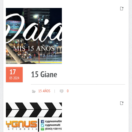
17
15 Giane
05 2024
15 AÑOS
|
0