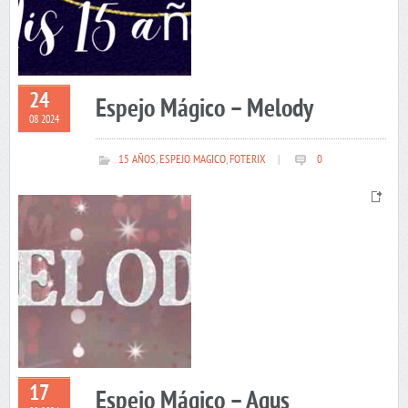
24
Espejo Mágico – Melody
08 2024
15 AÑOS
,
ESPEJO MAGICO
,
FOTERIX
|
0
17
Espejo Mágico – Agus