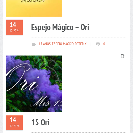
14
Espejo Mágico – Ori
12 2024
15 AÑOS
,
ESPEJO MAGICO
,
FOTERIX
|
0
14
15 Ori
12 2024