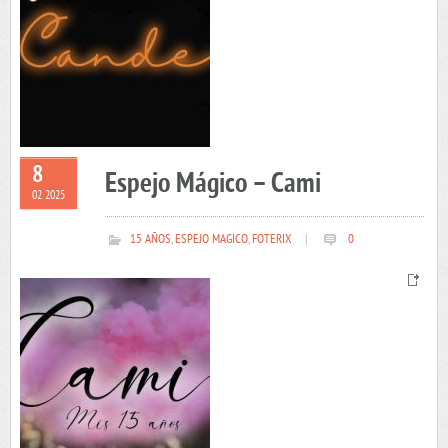
8
Espejo Mágico – Cami
02 2025
15 AÑOS
,
ESPEJO MAGICO
,
FOTERIX
|
0