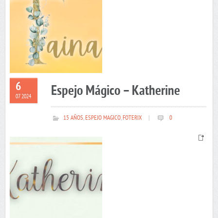
6
Espejo Mágico – Katherine
07 2024
15 AÑOS
,
ESPEJO MAGICO
,
FOTERIX
|
0