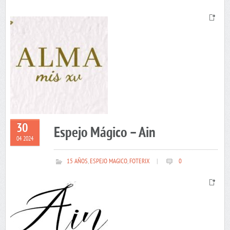
30
Espejo Mágico – Ain
04 2024
15 AÑOS
,
ESPEJO MAGICO
,
FOTERIX
|
0