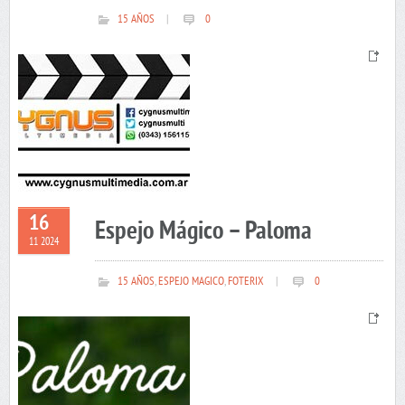
15 AÑOS
|
0
16
Espejo Mágico – Paloma
11 2024
15 AÑOS
,
ESPEJO MAGICO
,
FOTERIX
|
0