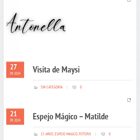
27
Visita de Maysi
09 2024
SIN CATEGORÍA
|
0
21
Espejo Mágico – Matilde
09 2024
15 AÑOS
,
ESPEJO MAGICO
,
FOTERIX
|
0