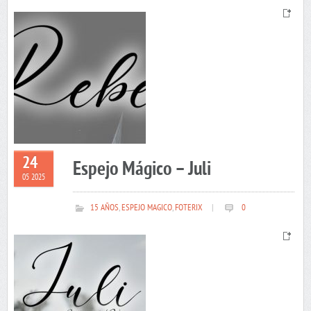
24
Espejo Mágico – Juli
05 2025
15 AÑOS
,
ESPEJO MAGICO
,
FOTERIX
|
0