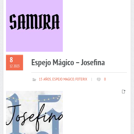
8
Espejo Mágico – Josefina
12 2023
15 AÑOS
,
ESPEJO MAGICO
,
FOTERIX
|
0