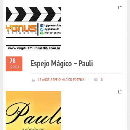
28
Espejo Mágico – Pauli
12 2024
15 AÑOS
,
ESPEJO MAGICO
,
FOTERIX
|
0