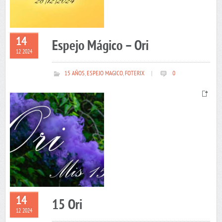
14
Espejo Mágico – Ori
12 2024
15 AÑOS
,
ESPEJO MAGICO
,
FOTERIX
|
0
14
15 Ori
12 2024