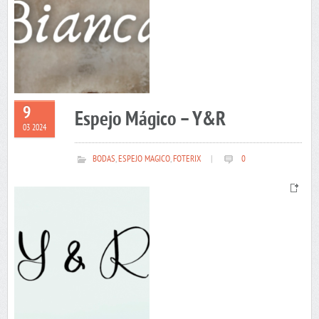
9
Espejo Mágico – Y&R
03 2024
BODAS
,
ESPEJO MAGICO
,
FOTERIX
|
0