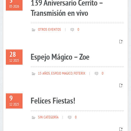
5
139 Aniversario Cerrito –
05 2026
Transmisión en vivo
OTROS EVENTOS
|
0
28
Espejo Mágico – Zoe
12 2025
15 AÑOS
,
ESPEJO MAGICO
,
FOTERIX
|
0
9
Felices Fiestas!
12 2025
SIN CATEGORÍA
|
0