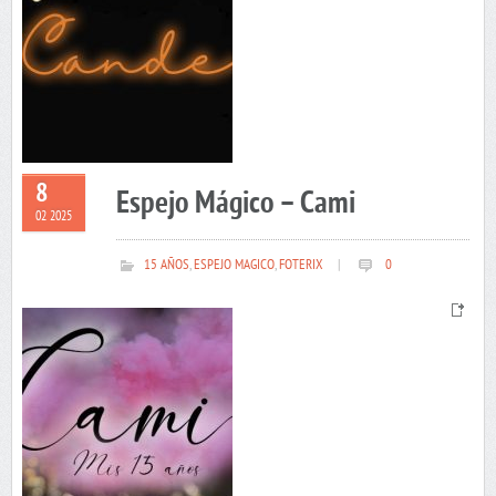
8
Espejo Mágico – Cami
02 2025
15 AÑOS
,
ESPEJO MAGICO
,
FOTERIX
|
0