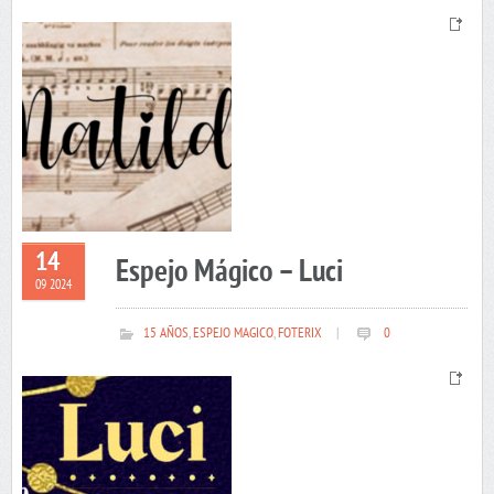
14
Espejo Mágico – Luci
09 2024
15 AÑOS
,
ESPEJO MAGICO
,
FOTERIX
|
0