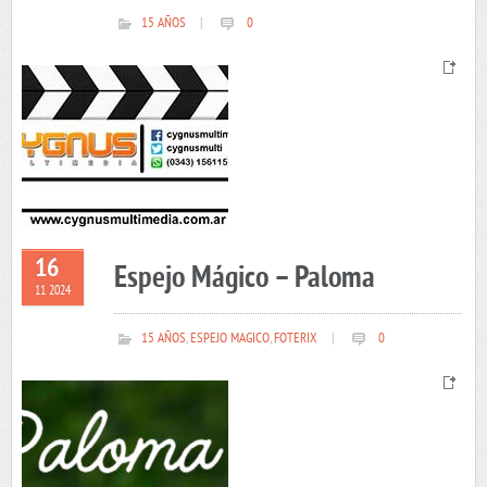
15 AÑOS
|
0
16
Espejo Mágico – Paloma
11 2024
15 AÑOS
,
ESPEJO MAGICO
,
FOTERIX
|
0