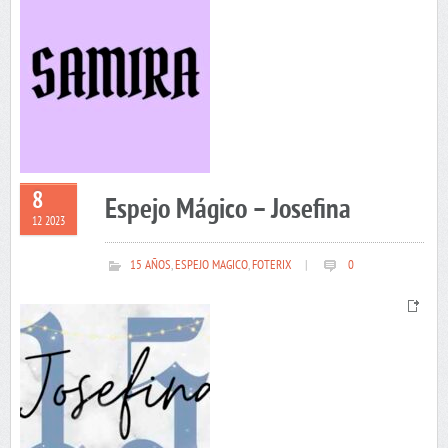
8
Espejo Mágico – Josefina
12 2023
15 AÑOS
,
ESPEJO MAGICO
,
FOTERIX
|
0