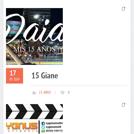
17
15 Giane
05 2024
15 AÑOS
|
0