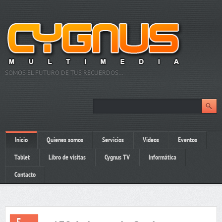
SOMOS EL FUTURO DE TUS RECUERDOS…
Inicio
Quienes somos
Servicios
Videos
Eventos
Tablet
Libro de visitas
Cygnus TV
Informática
Contacto