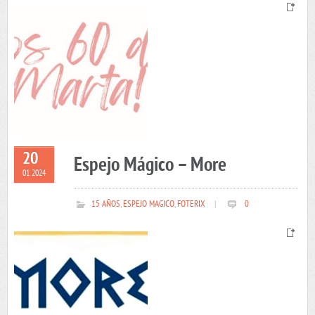
20
Espejo Mágico – More
01 2024
15 AÑOS
,
ESPEJO MAGICO
,
FOTERIX
|
0