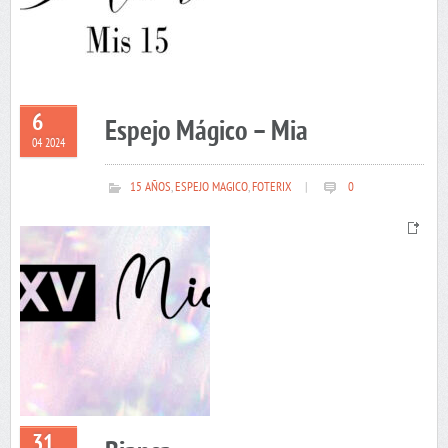
6
Espejo Mágico – Mia
04 2024
15 AÑOS
,
ESPEJO MAGICO
,
FOTERIX
|
0
31