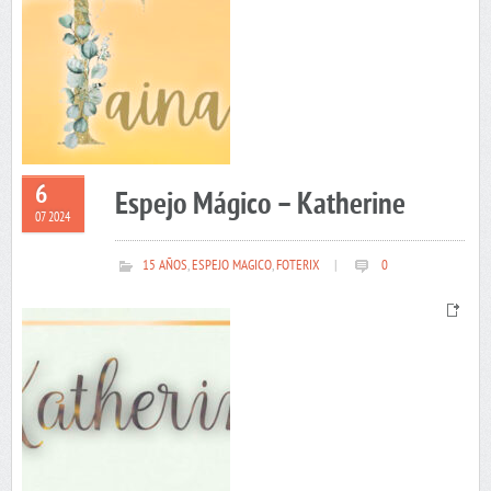
6
Espejo Mágico – Katherine
07 2024
15 AÑOS
,
ESPEJO MAGICO
,
FOTERIX
|
0