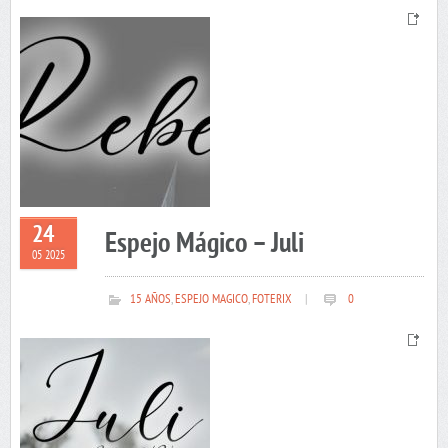
24
Espejo Mágico – Juli
05 2025
15 AÑOS
,
ESPEJO MAGICO
,
FOTERIX
|
0