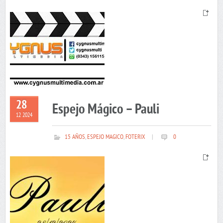
28
Espejo Mágico – Pauli
12 2024
15 AÑOS
,
ESPEJO MAGICO
,
FOTERIX
|
0