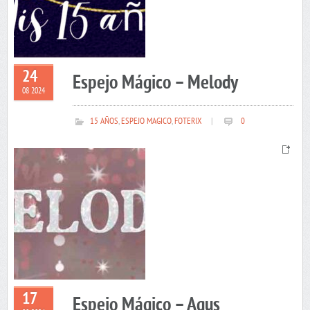
24
Espejo Mágico – Melody
08 2024
15 AÑOS
,
ESPEJO MAGICO
,
FOTERIX
|
0
17
Espejo Mágico – Agus