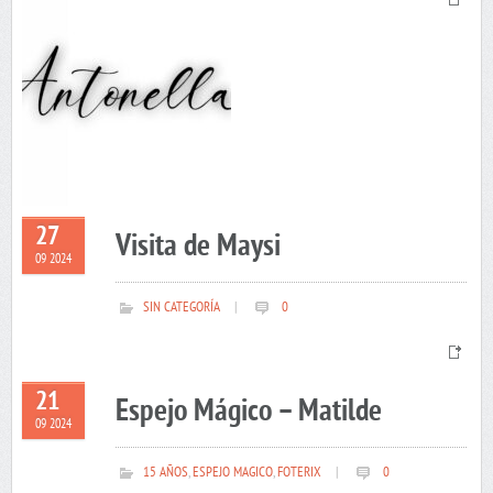
27
Visita de Maysi
09 2024
SIN CATEGORÍA
|
0
21
Espejo Mágico – Matilde
09 2024
15 AÑOS
,
ESPEJO MAGICO
,
FOTERIX
|
0