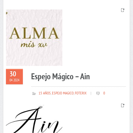
30
Espejo Mágico – Ain
04 2024
15 AÑOS
,
ESPEJO MAGICO
,
FOTERIX
|
0