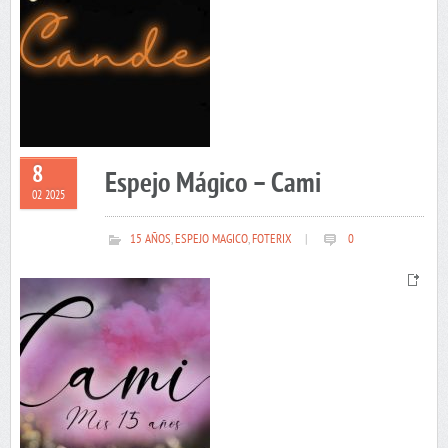
8
Espejo Mágico – Cami
02 2025
15 AÑOS
,
ESPEJO MAGICO
,
FOTERIX
|
0