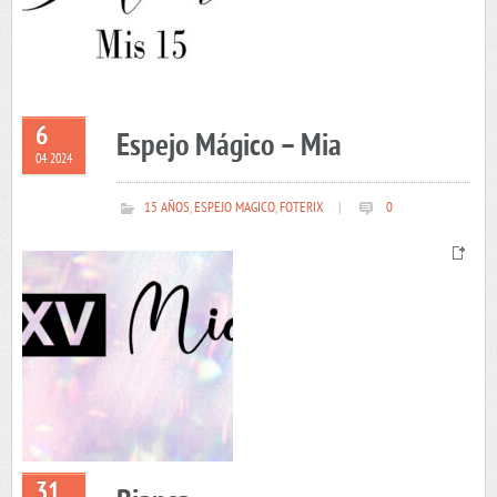
6
Espejo Mágico – Mia
04 2024
15 AÑOS
,
ESPEJO MAGICO
,
FOTERIX
|
0
31