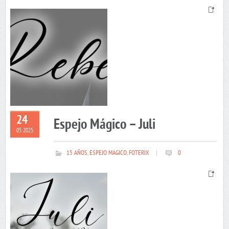
24
Espejo Mágico – Juli
05 2025
15 AÑOS
,
ESPEJO MAGICO
,
FOTERIX
|
0