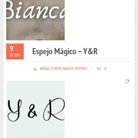
9
Espejo Mágico – Y&R
03 2024
BODAS
,
ESPEJO MAGICO
,
FOTERIX
|
0