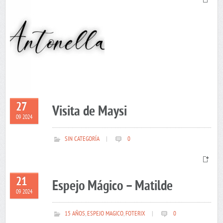
27
Visita de Maysi
09 2024
SIN CATEGORÍA
|
0
21
Espejo Mágico – Matilde
09 2024
15 AÑOS
,
ESPEJO MAGICO
,
FOTERIX
|
0