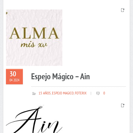
30
Espejo Mágico – Ain
04 2024
15 AÑOS
,
ESPEJO MAGICO
,
FOTERIX
|
0