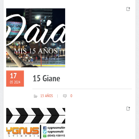
17
15 Giane
05 2024
15 AÑOS
|
0