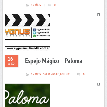
15 AÑOS
|
0
16
Espejo Mágico – Paloma
11 2024
15 AÑOS
,
ESPEJO MAGICO
,
FOTERIX
|
0