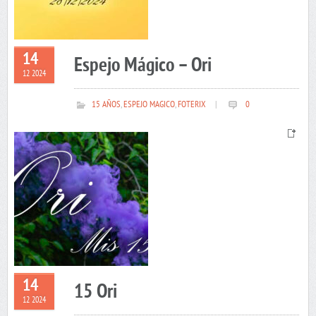
14
Espejo Mágico – Ori
12 2024
15 AÑOS
,
ESPEJO MAGICO
,
FOTERIX
|
0
14
15 Ori
12 2024