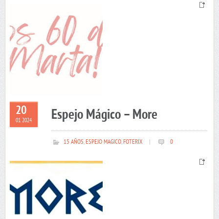
20
Espejo Mágico – More
01 2024
15 AÑOS
,
ESPEJO MAGICO
,
FOTERIX
|
0