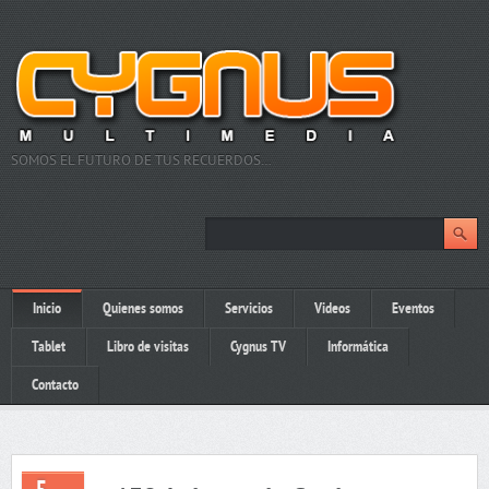
SOMOS EL FUTURO DE TUS RECUERDOS…
Inicio
Quienes somos
Servicios
Videos
Eventos
Tablet
Libro de visitas
Cygnus TV
Informática
Contacto