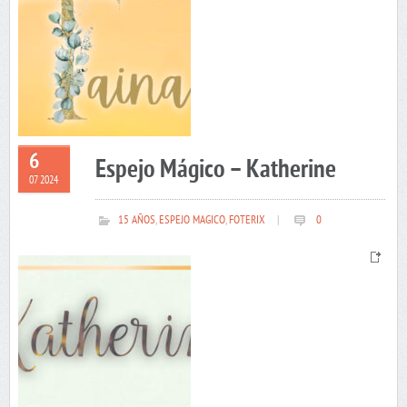
6
Espejo Mágico – Katherine
07 2024
15 AÑOS
,
ESPEJO MAGICO
,
FOTERIX
|
0