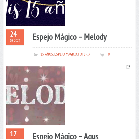
24
Espejo Mágico – Melody
08 2024
15 AÑOS
,
ESPEJO MAGICO
,
FOTERIX
|
0
17
Espejo Mágico – Agus