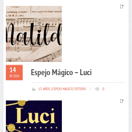
14
Espejo Mágico – Luci
09 2024
15 AÑOS
,
ESPEJO MAGICO
,
FOTERIX
|
0