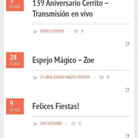
5
139 Aniversario Cerrito –
05 2026
Transmisión en vivo
OTROS EVENTOS
|
0
28
Espejo Mágico – Zoe
12 2025
15 AÑOS
,
ESPEJO MAGICO
,
FOTERIX
|
0
9
Felices Fiestas!
12 2025
SIN CATEGORÍA
|
0