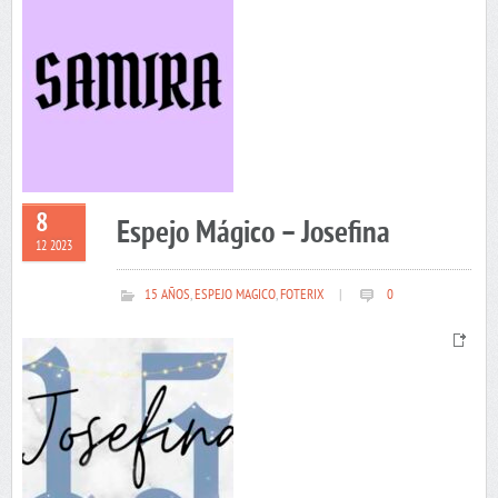
8
Espejo Mágico – Josefina
12 2023
15 AÑOS
,
ESPEJO MAGICO
,
FOTERIX
|
0