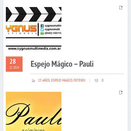
28
Espejo Mágico – Pauli
12 2024
15 AÑOS
,
ESPEJO MAGICO
,
FOTERIX
|
0