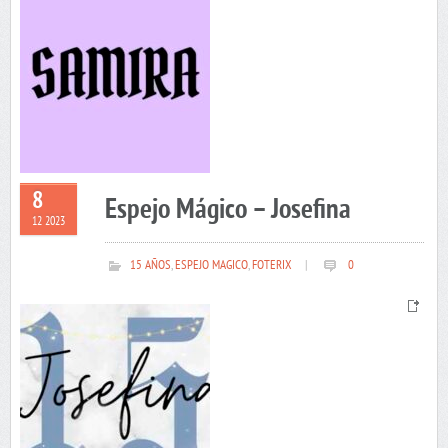
8
Espejo Mágico – Josefina
12 2023
15 AÑOS
,
ESPEJO MAGICO
,
FOTERIX
|
0