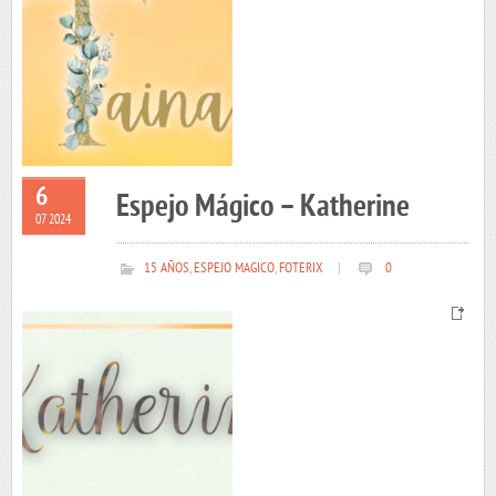
6
Espejo Mágico – Katherine
07 2024
15 AÑOS
,
ESPEJO MAGICO
,
FOTERIX
|
0