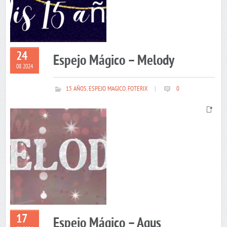
24
Espejo Mágico – Melody
08 2024
15 AÑOS
,
ESPEJO MAGICO
,
FOTERIX
|
0
17
Espejo Mágico – Agus