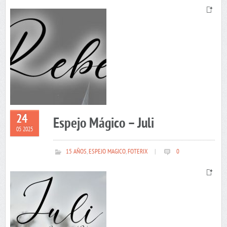
24
Espejo Mágico – Juli
05 2025
15 AÑOS
,
ESPEJO MAGICO
,
FOTERIX
|
0