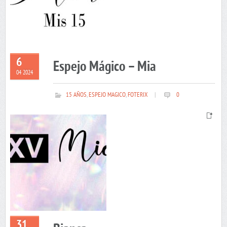
6
Espejo Mágico – Mia
04 2024
15 AÑOS
,
ESPEJO MAGICO
,
FOTERIX
|
0
31