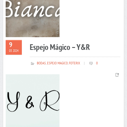
9
Espejo Mágico – Y&R
03 2024
BODAS
,
ESPEJO MAGICO
,
FOTERIX
|
0