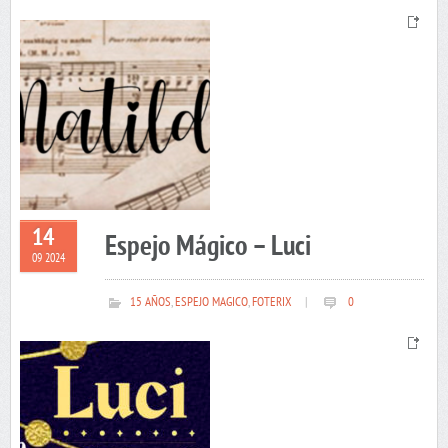
14
Espejo Mágico – Luci
09 2024
15 AÑOS
,
ESPEJO MAGICO
,
FOTERIX
|
0