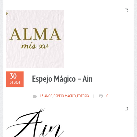
30
Espejo Mágico – Ain
04 2024
15 AÑOS
,
ESPEJO MAGICO
,
FOTERIX
|
0