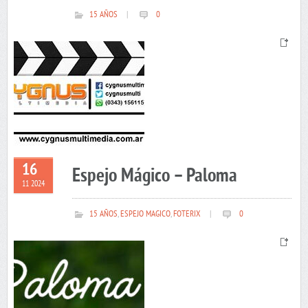
15 AÑOS
|
0
16
Espejo Mágico – Paloma
11 2024
15 AÑOS
,
ESPEJO MAGICO
,
FOTERIX
|
0