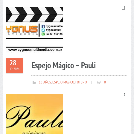
28
Espejo Mágico – Pauli
12 2024
15 AÑOS
,
ESPEJO MAGICO
,
FOTERIX
|
0