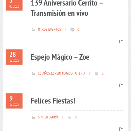
5
139 Aniversario Cerrito –
05 2026
Transmisión en vivo
OTROS EVENTOS
|
0
28
Espejo Mágico – Zoe
12 2025
15 AÑOS
,
ESPEJO MAGICO
,
FOTERIX
|
0
9
Felices Fiestas!
12 2025
SIN CATEGORÍA
|
0