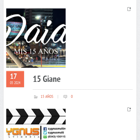
17
15 Giane
05 2024
15 AÑOS
|
0