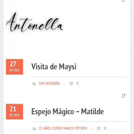
27
Visita de Maysi
09 2024
SIN CATEGORÍA
|
0
21
Espejo Mágico – Matilde
09 2024
15 AÑOS
,
ESPEJO MAGICO
,
FOTERIX
|
0