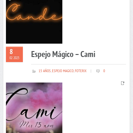
8
Espejo Mágico – Cami
02 2025
15 AÑOS
,
ESPEJO MAGICO
,
FOTERIX
|
0