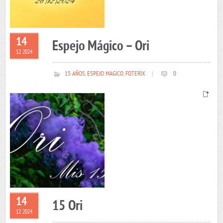
14
Espejo Mágico – Ori
12 2024
15 AÑOS
,
ESPEJO MAGICO
,
FOTERIX
|
0
14
15 Ori
12 2024