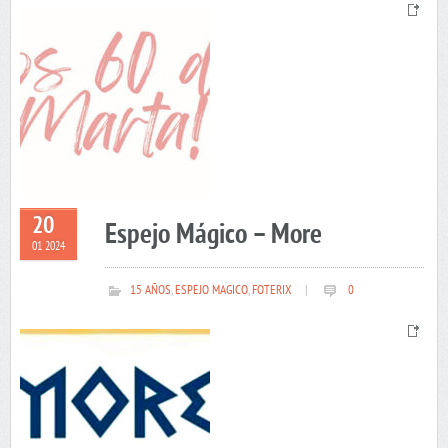
20
Espejo Mágico – More
01 2024
15 AÑOS
,
ESPEJO MAGICO
,
FOTERIX
|
0