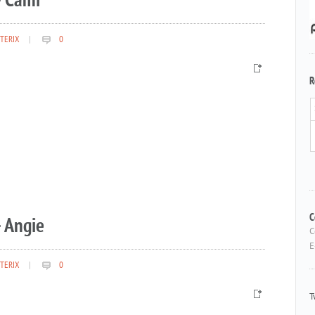
– Cami
TERIX
|
0
R
 Angie
C
C
E
TERIX
|
0
T