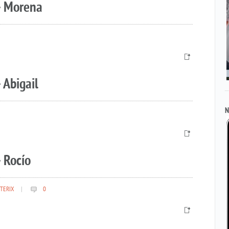
– Morena
 Abigail
N
 Rocío
TERIX
|
0