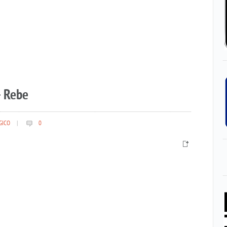
– Rebe
GICO
|
0