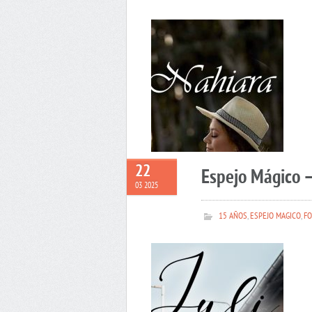
22
Espejo Mágico –
03 2025
15 AÑOS
,
ESPEJO MAGICO
,
FO