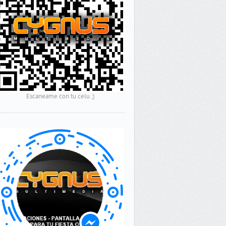
Escaneame con tu celu ;)