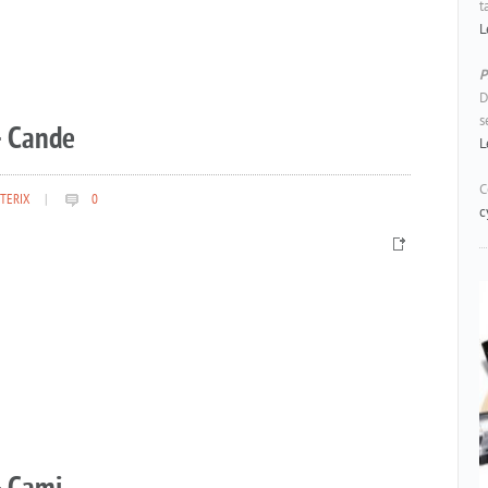
t
L
P
D
s
– Cande
L
C
TERIX
|
0
c