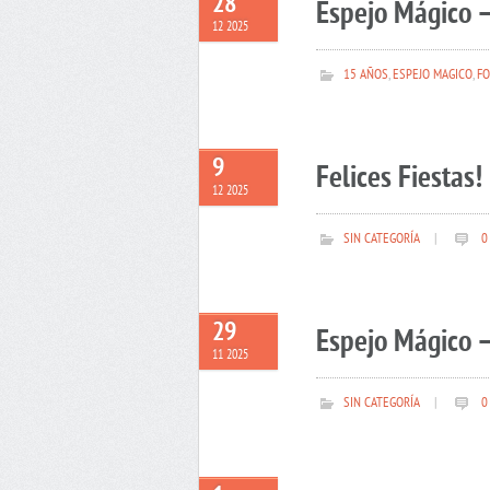
28
Espejo Mágico –
12 2025
15 AÑOS
,
ESPEJO MAGICO
,
FO
9
Felices Fiestas!
12 2025
SIN CATEGORÍA
|
0
29
Espejo Mágico –
11 2025
SIN CATEGORÍA
|
0