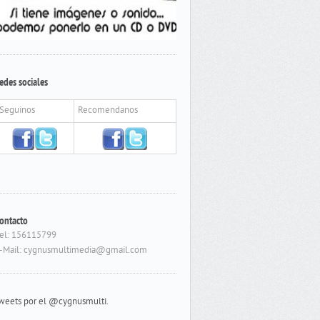
edes sociales
Seguinos
Recomendanos
ontacto
el: 156115799
-Mail: cygnusmultimedia@gmail.com
weets por el @cygnusmulti.