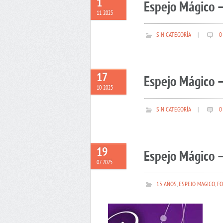
1
Espejo Mágico 
11 2025
SIN CATEGORÍA
|
0
17
Espejo Mágico –
10 2025
SIN CATEGORÍA
|
0
19
Espejo Mágico –
07 2025
15 AÑOS
,
ESPEJO MAGICO
,
FO