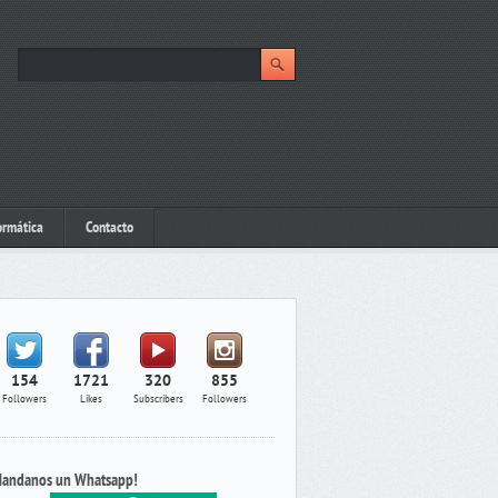
ormática
Contacto
154
1721
320
855
Followers
Likes
Subscribers
Followers
andanos un Whatsapp!