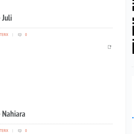
 Juli
TERIX
|
0
– Nahiara
TERIX
|
0