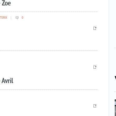
 Zoe
TERIX
|
0
 Avril