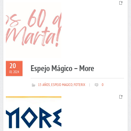
20
Espejo Mágico – More
01 2024
15 AÑOS
,
ESPEJO MAGICO
,
FOTERIX
|
0