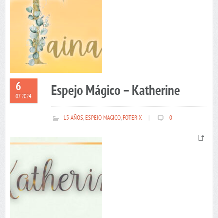
6
Espejo Mágico – Katherine
07 2024
15 AÑOS
,
ESPEJO MAGICO
,
FOTERIX
|
0