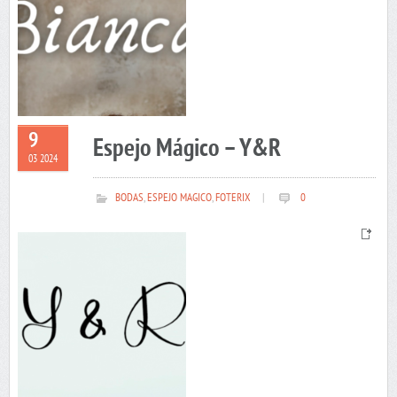
9
Espejo Mágico – Y&R
03 2024
BODAS
,
ESPEJO MAGICO
,
FOTERIX
|
0