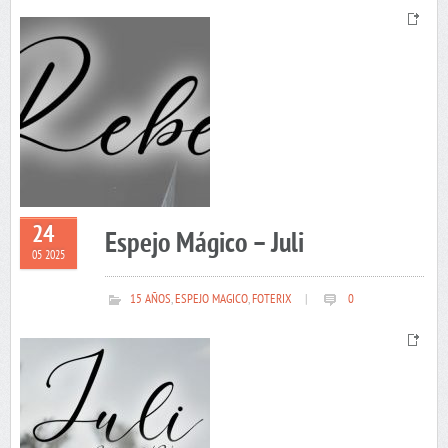
24
Espejo Mágico – Juli
05 2025
15 AÑOS
,
ESPEJO MAGICO
,
FOTERIX
|
0