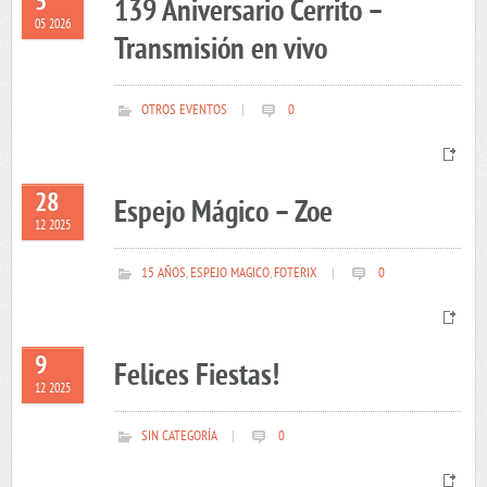
5
139 Aniversario Cerrito –
05 2026
Transmisión en vivo
OTROS EVENTOS
|
0
28
Espejo Mágico – Zoe
12 2025
15 AÑOS
,
ESPEJO MAGICO
,
FOTERIX
|
0
9
Felices Fiestas!
12 2025
SIN CATEGORÍA
|
0