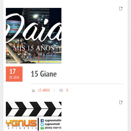
17
15 Giane
05 2024
15 AÑOS
|
0