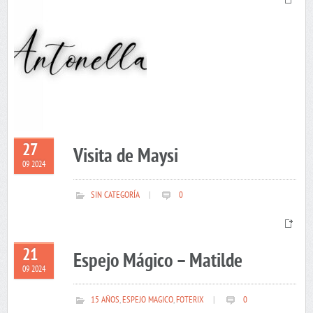
27
Visita de Maysi
09 2024
SIN CATEGORÍA
|
0
21
Espejo Mágico – Matilde
09 2024
15 AÑOS
,
ESPEJO MAGICO
,
FOTERIX
|
0