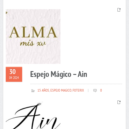
30
Espejo Mágico – Ain
04 2024
15 AÑOS
,
ESPEJO MAGICO
,
FOTERIX
|
0