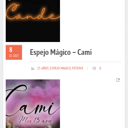
8
Espejo Mágico – Cami
02 2025
15 AÑOS
,
ESPEJO MAGICO
,
FOTERIX
|
0