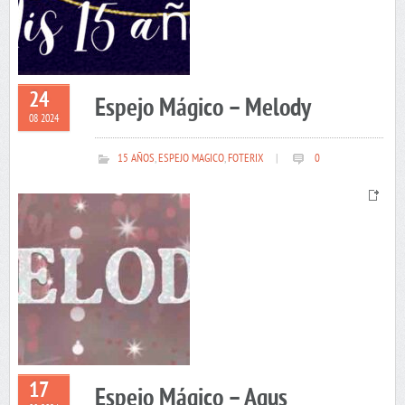
24
Espejo Mágico – Melody
08 2024
15 AÑOS
,
ESPEJO MAGICO
,
FOTERIX
|
0
17
Espejo Mágico – Agus