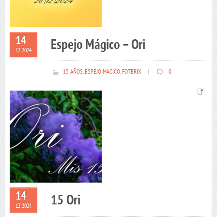
14
Espejo Mágico – Ori
12 2024
15 AÑOS
,
ESPEJO MAGICO
,
FOTERIX
|
0
14
15 Ori
12 2024