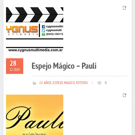
28
Espejo Mágico – Pauli
12 2024
15 AÑOS
,
ESPEJO MAGICO
,
FOTERIX
|
0