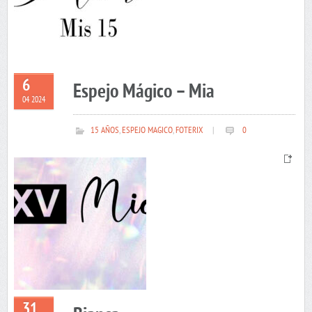
6
Espejo Mágico – Mia
04 2024
15 AÑOS
,
ESPEJO MAGICO
,
FOTERIX
|
0
31