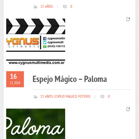
15 AÑOS
|
0
16
Espejo Mágico – Paloma
11 2024
15 AÑOS
,
ESPEJO MAGICO
,
FOTERIX
|
0