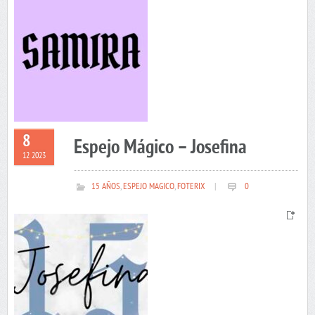
8
Espejo Mágico – Josefina
12 2023
15 AÑOS
,
ESPEJO MAGICO
,
FOTERIX
|
0