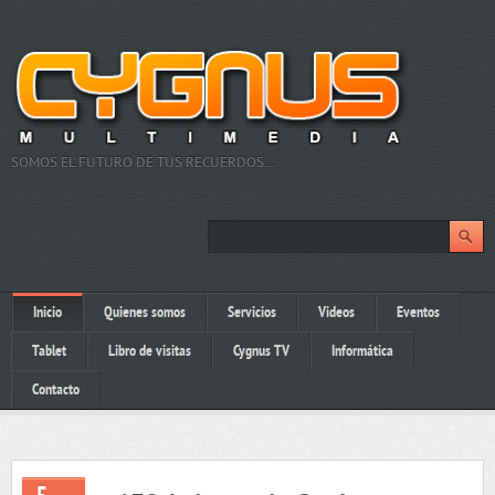
SOMOS EL FUTURO DE TUS RECUERDOS…
Inicio
Quienes somos
Servicios
Videos
Eventos
Tablet
Libro de visitas
Cygnus TV
Informática
Contacto