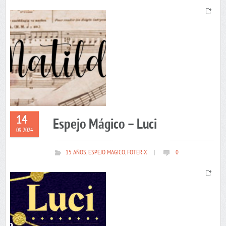
14
Espejo Mágico – Luci
09 2024
15 AÑOS
,
ESPEJO MAGICO
,
FOTERIX
|
0