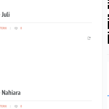
 Juli
TERIX
|
0
– Nahiara
TERIX
|
0