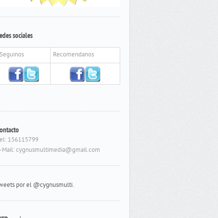
edes sociales
Seguinos
Recomendanos
ontacto
el: 156115799
-Mail: cygnusmultimedia@gmail.com
weets por el @cygnusmulti.