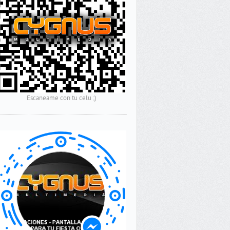
Escaneame con tu celu ;)