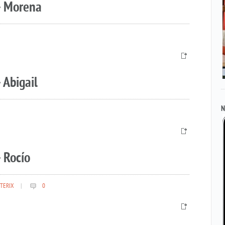
– Morena
 Abigail
N
 Rocío
TERIX
|
0