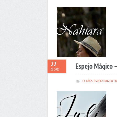
22
Espejo Mágico –
03 2025
15 AÑOS
,
ESPEJO MAGICO
,
FO