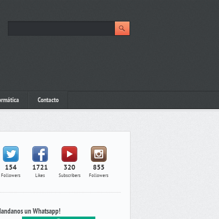
ormática
Contacto
154
1721
320
855
Followers
Likes
Subscribers
Followers
andanos un Whatsapp!