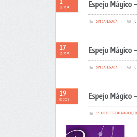
1
Espejo Mágico 
11 2025
SIN CATEGORÍA
|
0
17
Espejo Mágico –
10 2025
SIN CATEGORÍA
|
0
19
Espejo Mágico –
07 2025
15 AÑOS
,
ESPEJO MAGICO
,
FO