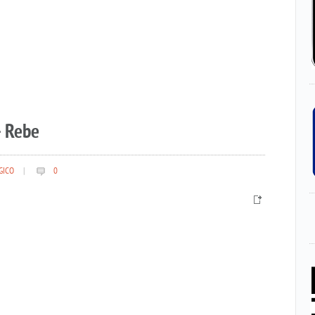
– Rebe
GICO
|
0