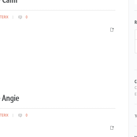
– Cami
TERIX
|
0
R
C
C
E
 Angie
TERIX
|
0
T