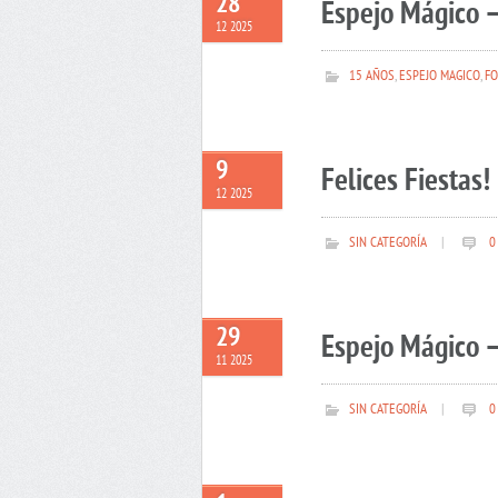
28
Espejo Mágico –
12 2025
15 AÑOS
,
ESPEJO MAGICO
,
FO
9
Felices Fiestas!
12 2025
SIN CATEGORÍA
|
0
29
Espejo Mágico –
11 2025
SIN CATEGORÍA
|
0