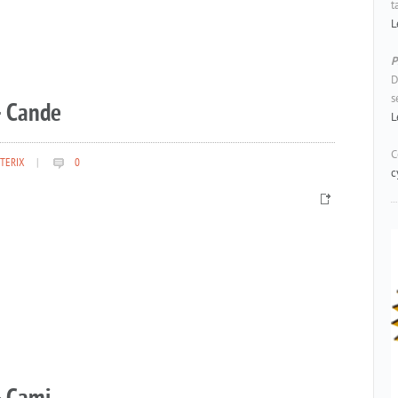
t
L
P
D
s
– Cande
L
C
TERIX
|
0
c