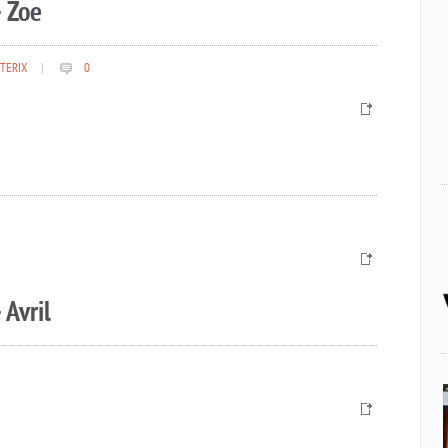
 Zoe
TERIX
|
0
 Avril