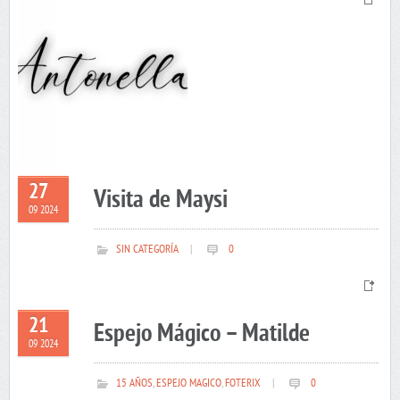
27
Visita de Maysi
09 2024
SIN CATEGORÍA
|
0
21
Espejo Mágico – Matilde
09 2024
15 AÑOS
,
ESPEJO MAGICO
,
FOTERIX
|
0