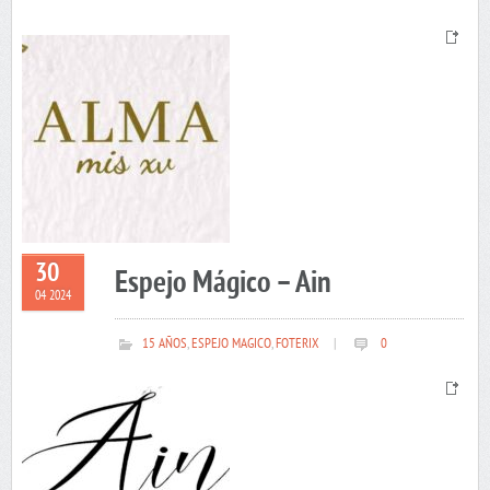
30
Espejo Mágico – Ain
04 2024
15 AÑOS
,
ESPEJO MAGICO
,
FOTERIX
|
0