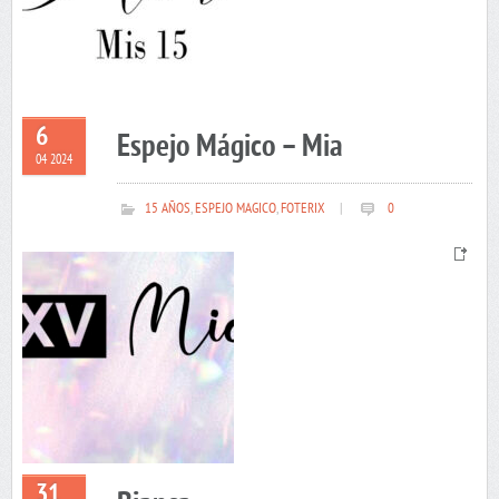
6
Espejo Mágico – Mia
04 2024
15 AÑOS
,
ESPEJO MAGICO
,
FOTERIX
|
0
31