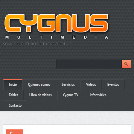
SOMOS EL FUTURO DE TUS RECUERDOS…
Inicio
Quienes somos
Servicios
Videos
Eventos
Tablet
Libro de visitas
Cygnus TV
Informática
Contacto