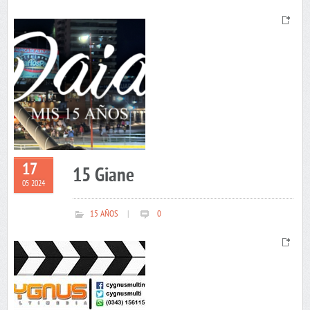
17
15 Giane
05 2024
15 AÑOS
|
0