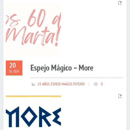
20
Espejo Mágico – More
01 2024
15 AÑOS
,
ESPEJO MAGICO
,
FOTERIX
|
0