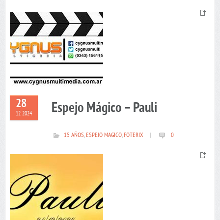
28
Espejo Mágico – Pauli
12 2024
15 AÑOS
,
ESPEJO MAGICO
,
FOTERIX
|
0