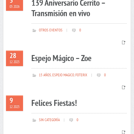
5
139 Aniversario Cerrito –
05 2026
Transmisión en vivo
OTROS EVENTOS
|
0
28
Espejo Mágico – Zoe
12 2025
15 AÑOS
,
ESPEJO MAGICO
,
FOTERIX
|
0
9
Felices Fiestas!
12 2025
SIN CATEGORÍA
|
0