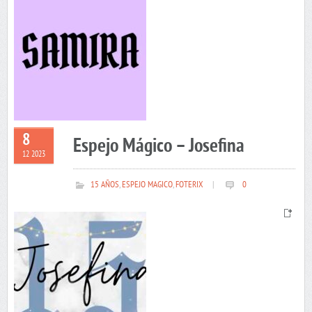
8
Espejo Mágico – Josefina
12 2023
15 AÑOS
,
ESPEJO MAGICO
,
FOTERIX
|
0