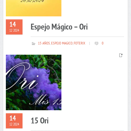
14
Espejo Mágico – Ori
12 2024
15 AÑOS
,
ESPEJO MAGICO
,
FOTERIX
|
0
14
15 Ori
12 2024