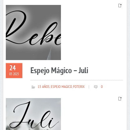
24
Espejo Mágico – Juli
05 2025
15 AÑOS
,
ESPEJO MAGICO
,
FOTERIX
|
0