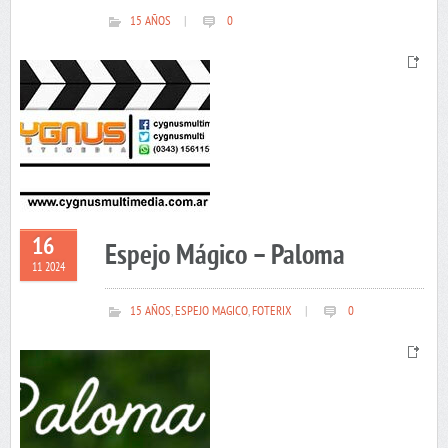
15 AÑOS
|
0
16
Espejo Mágico – Paloma
11 2024
15 AÑOS
,
ESPEJO MAGICO
,
FOTERIX
|
0