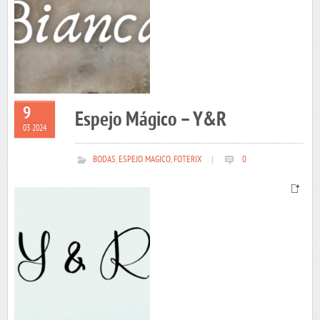
9
Espejo Mágico – Y&R
03 2024
BODAS
,
ESPEJO MAGICO
,
FOTERIX
|
0