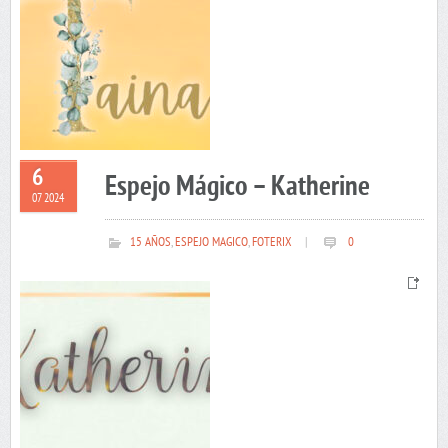
6
Espejo Mágico – Katherine
07 2024
15 AÑOS
,
ESPEJO MAGICO
,
FOTERIX
|
0