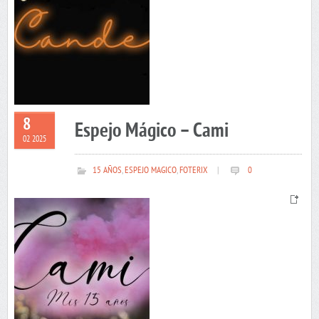
8
Espejo Mágico – Cami
02 2025
15 AÑOS
,
ESPEJO MAGICO
,
FOTERIX
|
0