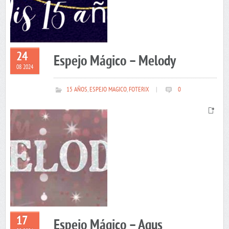
24
Espejo Mágico – Melody
08 2024
15 AÑOS
,
ESPEJO MAGICO
,
FOTERIX
|
0
17
Espejo Mágico – Agus