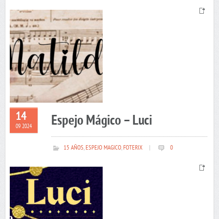
14
Espejo Mágico – Luci
09 2024
15 AÑOS
,
ESPEJO MAGICO
,
FOTERIX
|
0