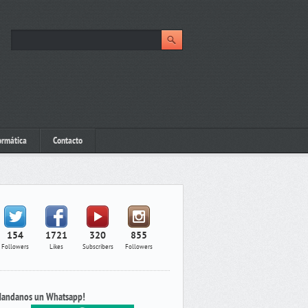
ormática
Contacto
154
1721
320
855
Followers
Likes
Subscribers
Followers
andanos un Whatsapp!