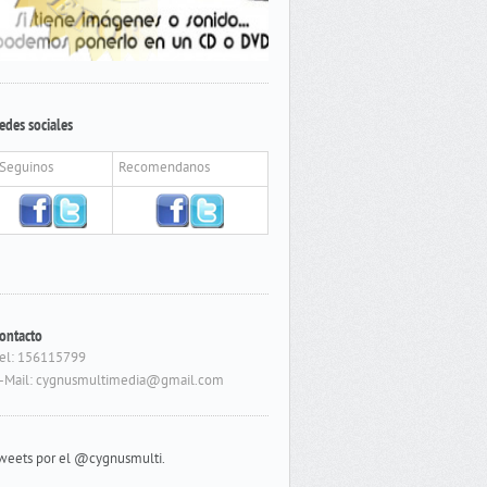
edes sociales
Seguinos
Recomendanos
ontacto
el: 156115799
-Mail: cygnusmultimedia@gmail.com
weets por el @cygnusmulti.