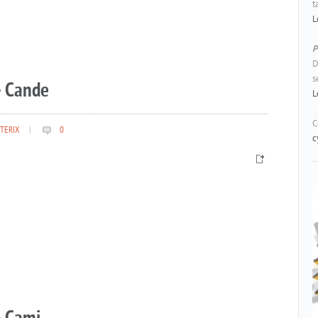
t
L
P
D
s
– Cande
L
C
TERIX
|
0
c