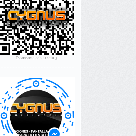
Escaneame con tu celu ;)