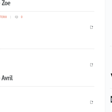
 Zoe
TERIX
|
0
 Avril