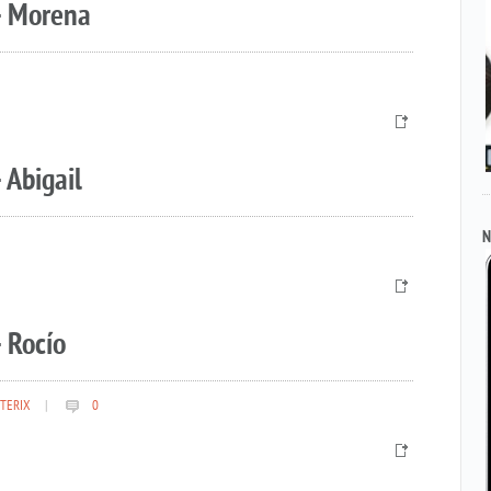
– Morena
 Abigail
N
 Rocío
TERIX
|
0