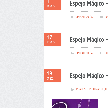
1
Espejo Mágico 
11 2025
SIN CATEGORÍA
|
0
17
Espejo Mágico –
10 2025
SIN CATEGORÍA
|
0
19
Espejo Mágico –
07 2025
15 AÑOS
,
ESPEJO MAGICO
,
FO