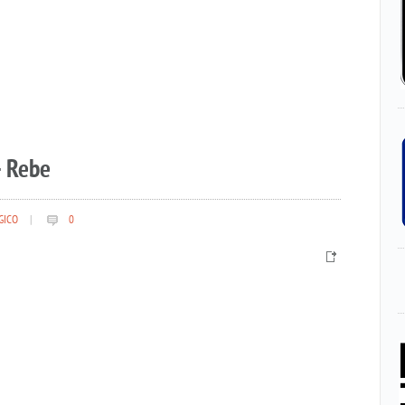
– Rebe
GICO
|
0