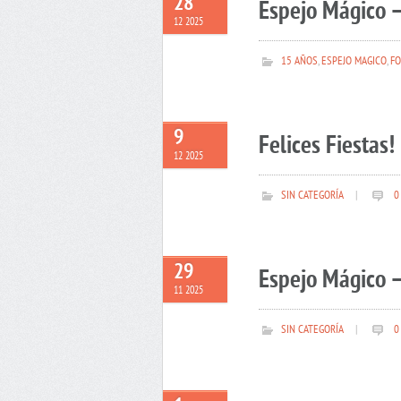
28
Espejo Mágico –
12 2025
15 AÑOS
,
ESPEJO MAGICO
,
FO
9
Felices Fiestas!
12 2025
SIN CATEGORÍA
|
0
29
Espejo Mágico –
11 2025
SIN CATEGORÍA
|
0