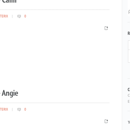
– Cami
TERIX
|
0
R
 Angie
C
C
E
TERIX
|
0
T