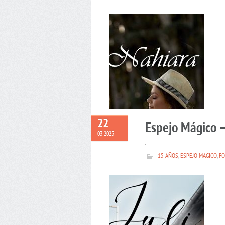
22
Espejo Mágico –
03 2025
15 AÑOS
,
ESPEJO MAGICO
,
FO