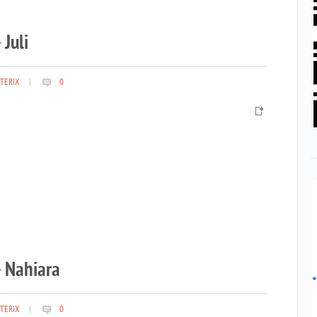
 Juli
TERIX
|
0
– Nahiara
TERIX
|
0