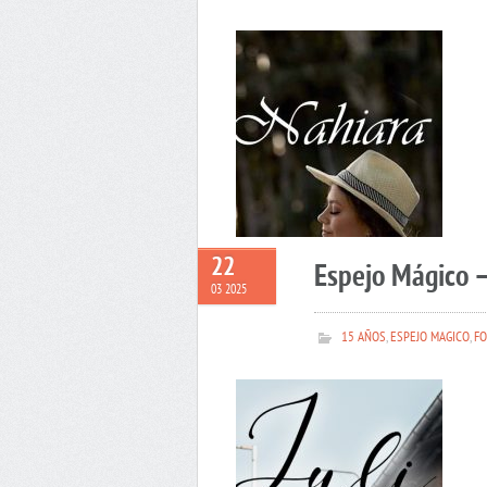
22
Espejo Mágico –
03 2025
15 AÑOS
,
ESPEJO MAGICO
,
FO