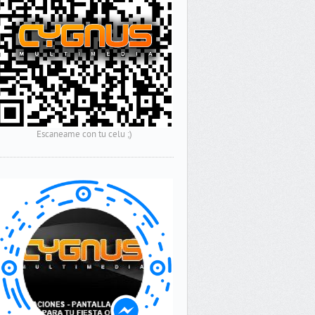
Escaneame con tu celu ;)