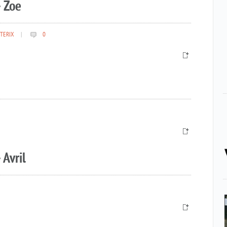
 Zoe
TERIX
|
0
 Avril