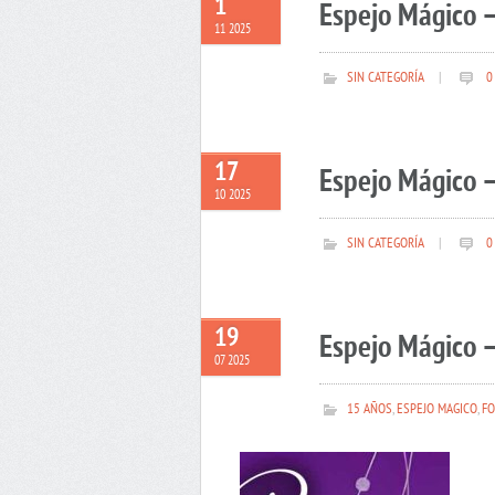
1
Espejo Mágico 
11 2025
SIN CATEGORÍA
|
0
17
Espejo Mágico –
10 2025
SIN CATEGORÍA
|
0
19
Espejo Mágico –
07 2025
15 AÑOS
,
ESPEJO MAGICO
,
FO