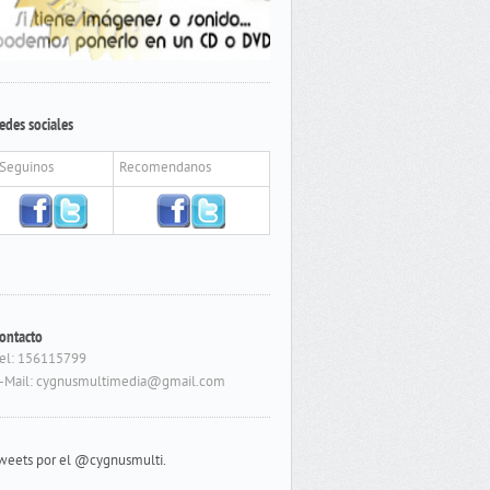
edes sociales
Seguinos
Recomendanos
ontacto
el: 156115799
-Mail: cygnusmultimedia@gmail.com
weets por el @cygnusmulti.