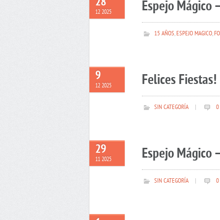
28
Espejo Mágico –
12 2025
15 AÑOS
,
ESPEJO MAGICO
,
FO
9
Felices Fiestas!
12 2025
SIN CATEGORÍA
|
0
29
Espejo Mágico –
11 2025
SIN CATEGORÍA
|
0