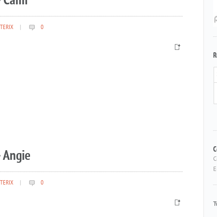
– Cami
TERIX
|
0
R
 Angie
C
C
E
TERIX
|
0
T