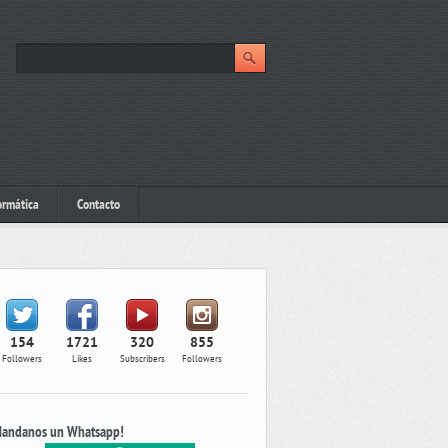
ormática
Contacto
154
1721
320
855
Followers
Likes
Subscribers
Followers
andanos un Whatsapp!