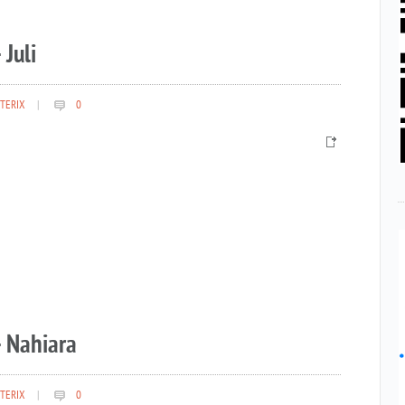
 Juli
TERIX
|
0
– Nahiara
TERIX
|
0