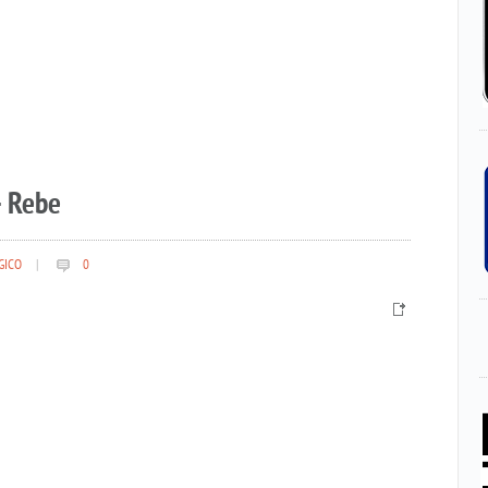
– Rebe
GICO
|
0