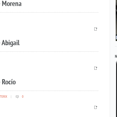
– Morena
 Abigail
N
 Rocío
TERIX
|
0