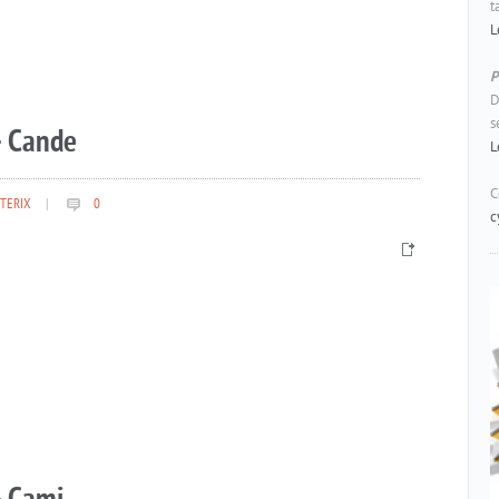
t
L
P
D
s
– Cande
L
C
TERIX
|
0
c