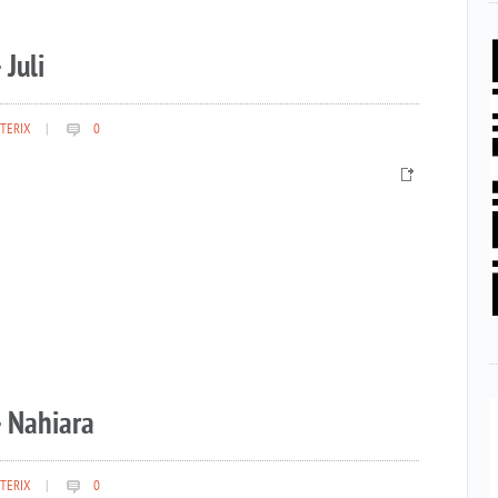
 Juli
TERIX
|
0
– Nahiara
TERIX
|
0