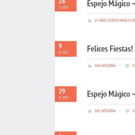
28
Espejo Mágico –
12 2025
15 AÑOS
,
ESPEJO MAGICO
,
FO
9
Felices Fiestas!
12 2025
SIN CATEGORÍA
|
0
29
Espejo Mágico –
11 2025
SIN CATEGORÍA
|
0