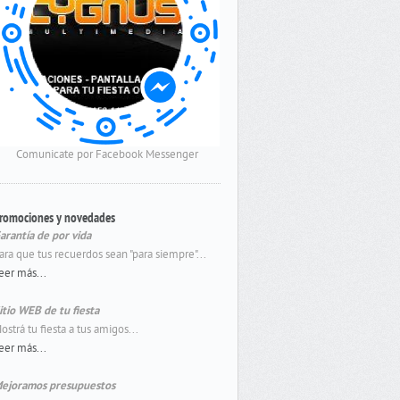
Comunicate por Facebook Messenger
romociones y novedades
arantía de por vida
ara que tus recuerdos sean "para siempre"...
eer más...
itio WEB de tu fiesta
ostrá tu fiesta a tus amigos...
eer más...
ejoramos presupuestos