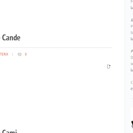
M
L
G
P
t
– Cande
L
P
TERIX
|
0
D
s
L
C
c