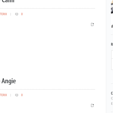
– Cami
TERIX
|
0
R
 Angie
TERIX
|
0
C
C