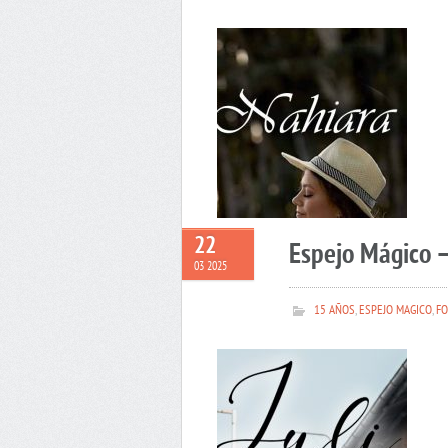
22
Espejo Mágico –
03 2025
15 AÑOS
,
ESPEJO MAGICO
,
FO