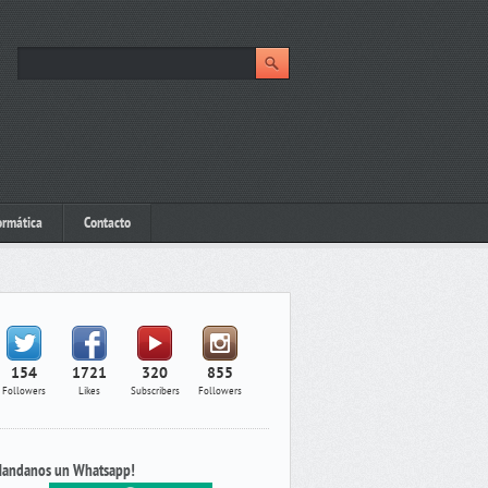
ormática
Contacto
154
1721
320
855
Followers
Likes
Subscribers
Followers
andanos un Whatsapp!