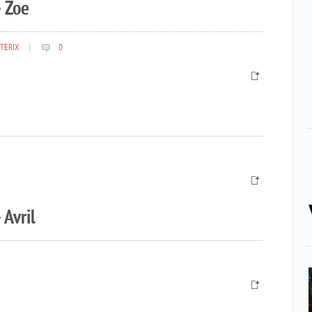
 Zoe
TERIX
|
0
 Avril