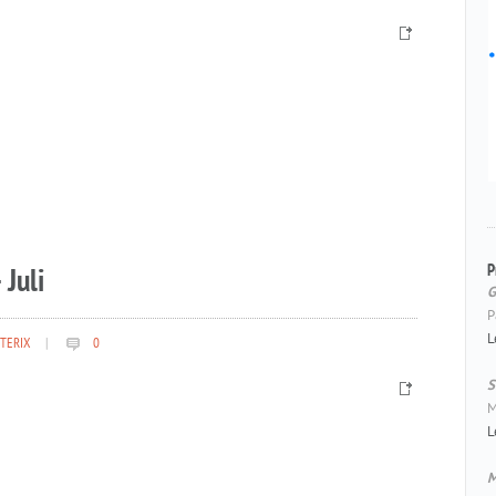
P
 Juli
G
P
L
TERIX
|
0
S
M
L
M