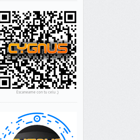
Escaneame con tu celu ;)