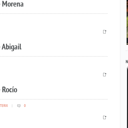
– Morena
 Abigail
N
 Rocío
TERIX
|
0