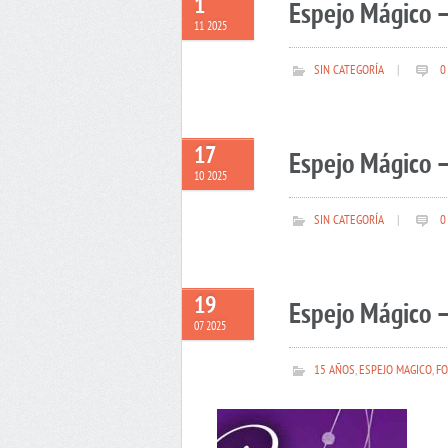
1
Espejo Mágico 
11 2025
SIN CATEGORÍA
|
0
17
Espejo Mágico –
10 2025
SIN CATEGORÍA
|
0
19
Espejo Mágico –
07 2025
15 AÑOS
,
ESPEJO MAGICO
,
FO