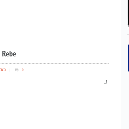
– Rebe
GICO
|
0